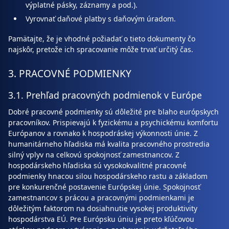
výplatné pásky, záznamy a pod.).
Vyrovnať daňové platby s daňovým úradom.
Pamätajte, že je vhodné požiadať o tieto dokumenty čo
najskôr, pretože ich spracovanie môže trvať určitý čas.
3. PRACOVNÉ PODMIENKY
3.1. Prehľad pracovných podmienok v Európe
Dobré pracovné podmienky sú dôležité pre blaho európskych
pracovníkov. Prispievajú k fyzickému a psychickému komfortu
Európanov a rovnako k hospodráskej výkonnosti únie. Z
humanitárneho hľadiska má kvalita pracovného prostredia
silný vplyv na celkovú spokojnosť zamestnancov. Z
hospodárskeho hľadiska sú vysokokvalitné pracovné
podmienky hnacou silou hospodárskeho rastu a základom
pre konkurenčné postavenie Európskej únie. Spokojnosť
zamestnancov s prácou a pracovnými podmienkami je
dôležitým faktorom na dosiahnutie vysokej produktivity
hospodárstva EÚ. Pre Európsku úniu je preto kľúčovou