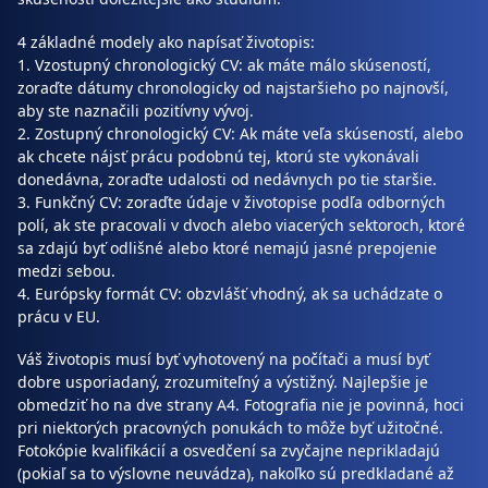
4 základné modely ako napísať životopis:
1. Vzostupný chronologický CV: ak máte málo skúseností,
zoraďte dátumy chronologicky od najstaršieho po najnovší,
aby ste naznačili pozitívny vývoj.
2. Zostupný chronologický CV: Ak máte veľa skúseností, alebo
ak chcete nájsť prácu podobnú tej, ktorú ste vykonávali
donedávna, zoraďte udalosti od nedávnych po tie staršie.
3. Funkčný CV: zoraďte údaje v životopise podľa odborných
polí, ak ste pracovali v dvoch alebo viacerých sektoroch, ktoré
sa zdajú byť odlišné alebo ktoré nemajú jasné prepojenie
medzi sebou.
4. Európsky formát CV: obzvlášť vhodný, ak sa uchádzate o
prácu v EU.
Váš životopis musí byť vyhotovený na počítači a musí byť
dobre usporiadaný, zrozumiteľný a výstižný. Najlepšie je
obmedziť ho na dve strany A4. Fotografia nie je povinná, hoci
pri niektorých pracovných ponukách to môže byť užitočné.
Fotokópie kvalifikácií a osvedčení sa zvyčajne neprikladajú
(pokiaľ sa to výslovne neuvádza), nakoľko sú predkladané až