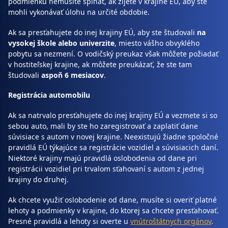
podmienku nemusíte spĺňať, ak žijete v krajine EÚ, aby ste
mohli vykonávať úlohu na určité obdobie.
Ak sa presťahujete do inej krajiny EÚ, aby ste študovali
na
vysokej škole alebo univerzite
, miesto vášho obvyklého
pobytu sa nezmení. O vodičský preukaz však môžete požiadať
v hostiteľskej krajine, ak môžete preukázať, že ste tam
študovali
aspoň 6 mesiacov
.
Registrácia automobilu
Ak sa natrvalo presťahujete do inej krajiny EÚ a vezmete si so
sebou auto, mali by ste ho zaregistrovať a zaplatiť dane
súvisiace s autom v novej krajine. Neexistujú žiadne spoločné
pravidlá EÚ týkajúce sa registrácie vozidiel a súvisiacich daní.
Niektoré krajiny majú pravidlá oslobodenia od dane pri
registrácii vozidiel pri trvalom sťahovaní s autom z jednej
krajiny do druhej.
Ak chcete využiť oslobodenie od dane, musíte si overiť platné
lehoty a podmienky v krajine, do ktorej sa chcete presťahovať.
Presné pravidlá a lehoty si overte u
vnútroštátnych orgánov
.