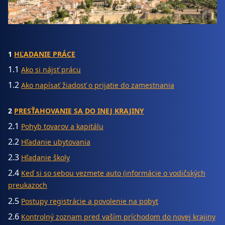
1
HĽADANIE PRÁCE
1.1
Ako si nájsť prácu
1.2
Ako napísať žiadosť o prijatie do zamestnania
2
PRESŤAHOVANIE SA DO INEJ KRAJINY
2.1
Pohyb tovarov a kapitálu
2.2
Hľadanie ubytovania
2.3
Hľadanie školy
2.4
Keď si so sebou vezmete auto (informácie o vodičských
preukazoch
2.5
Postupy registrácie a povolenie na pobyt
2.6
Kontrolný zoznam pred vaším príchodom do novej krajiny