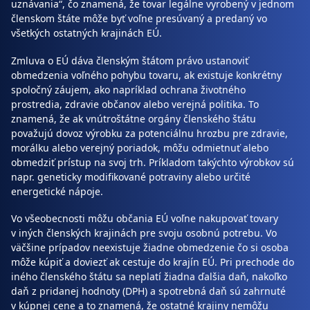
uznávania“, čo znamená, že tovar legálne vyrobený v jednom
členskom štáte môže byť voľne presúvaný a predaný vo
všetkých ostatných krajinách EÚ.
Zmluva o EÚ dáva členským štátom právo ustanoviť
obmedzenia voľného pohybu tovaru, ak existuje konkrétny
spoločný záujem, ako napríklad ochrana životného
prostredia, zdravie občanov alebo verejná politika. To
znamená, že ak vnútroštátne orgány členského štátu
považujú dovoz výrobku za potenciálnu hrozbu pre zdravie,
morálku alebo verejný poriadok, môžu odmietnuť alebo
obmedziť prístup na svoj trh. Príkladom takýchto výrobkov sú
napr. geneticky modifikované potraviny alebo určité
energetické nápoje.
Vo všeobecnosti môžu občania EÚ voľne nakupovať tovary
v iných členských krajinách pre svoju osobnú potrebu. Vo
väčšine prípadov neexistuje žiadne obmedzenie čo si osoba
môže kúpiť a doviezť ak cestuje do krajín EÚ. Pri prechode do
iného členského štátu sa neplatí žiadna ďalšia daň, nakoľko
daň z pridanej hodnoty (DPH) a spotrebná daň sú zahrnuté
v kúpnej cene a to znamená, že ostatné krajiny nemôžu