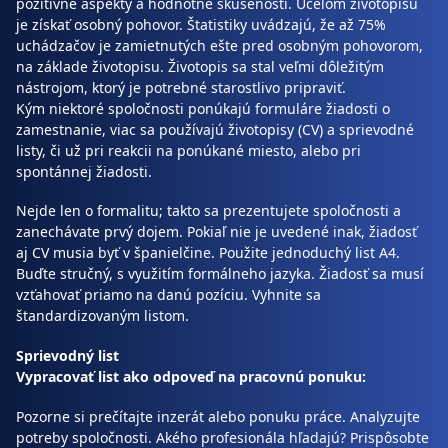
pozitívne aspekty a hodnotné skúsenosti. Účelom životopisu
je získať osobný pohovor. Štatistiky uvádzajú, že až 75%
uchádzačov je zamietnutých ešte pred osobným pohovorom,
na základe životopisu. Životopis sa stal veľmi dôležitým
nástrojom, ktorý je potrebné starostlivo pripraviť.
Kým niektoré spoločnosti ponúkajú formuláre žiadosti o
zamestnanie, viac sa používajú životopisy (CV) a sprievodné
listy, či už pri reakcii na ponúkané miesto, alebo pri
spontánnej žiadosti.
Nejde len o formalitu; takto sa prezentujete spoločnosti a
zanechávate prvý dojem. Pokiaľ nie je uvedené inak, žiadosť
aj CV musia byť v španielčine. Použite jednoduchý list A4.
Buďte stručný, s využitím formálneho jazyka. Žiadosť sa musí
vzťahovať priamo na danú pozíciu. Vyhnite sa
štandardizovaným listom.
Sprievodný list
Vypracovať list ako odpoveď na pracovnú ponuku:
Pozorne si prečítajte inzerát alebo ponuku práce. Analyzujte
potreby spoločnosti. Akého profesionála hľadajú? Prispôsobte