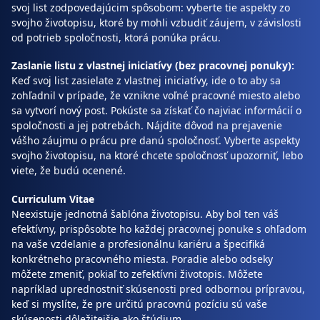
svoj list zodpovedajúcim spôsobom: vyberte tie aspekty zo
svojho životopisu, ktoré by mohli vzbudiť záujem, v závislosti
od potrieb spoločnosti, ktorá ponúka prácu.
Zaslanie listu z vlastnej iniciatívy (bez pracovnej ponuky):
Keď svoj list zasielate z vlastnej iniciatívy, ide o to aby sa
zohľadnil v prípade, že vznikne voľné pracovné miesto alebo
sa vytvorí nový post. Pokúste sa získať čo najviac informácií o
spoločnosti a jej potrebách. Nájdite dôvod na prejavenie
vášho záujmu o prácu pre danú spoločnosť. Vyberte aspekty
svojho životopisu, na ktoré chcete spoločnosť upozorniť, lebo
viete, že budú ocenené.
Curriculum Vitae
Neexistuje jednotná šablóna životopisu. Aby bol ten váš
efektívny, prispôsobte ho každej pracovnej ponuke s ohľadom
na vaše vzdelanie a profesionálnu kariéru a špecifiká
konkrétneho pracovného miesta. Poradie alebo odseky
môžete zmeniť, pokiaľ to zefektívni životopis. Môžete
napríklad uprednostniť skúsenosti pred odbornou prípravou,
keď si myslíte, že pre určitú pracovnú pozíciu sú vaše
skúsenosti dôležitejšie ako štúdium.