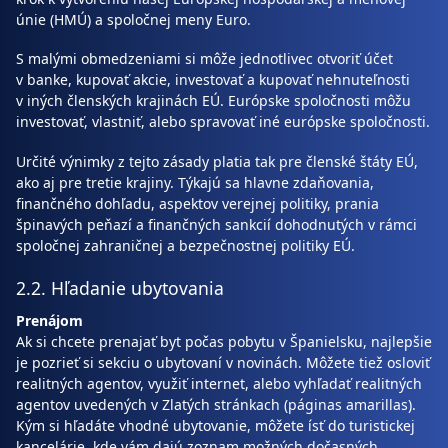
únie (HMÚ) a spoločnej meny Euro.
S malými obmedzeniami si môže jednotlivec otvoriť účet
v banke, kupovať akcie, investovať a kupovať nehnuteľnosti
v iných členských krajinách EÚ. Európske spoločnosti môžu
investovať, vlastniť, alebo spravovať iné európske spoločnosti.
Určité výnimky z tejto zásady platia tak pre členské štáty EÚ,
ako aj pre tretie krajiny. Týkajú sa hlavne zdaňovania,
finančného dohľadu, aspektov verejnej politiky, prania
špinavých peňazí a finančných sankcií dohodnutých v rámci
spoločnej zahraničnej a bezpečnostnej politiky EÚ.
2.2. Hľadanie ubytovania
Prenájom
Ak si chcete prenajať byt počas pobytu v Španielsku, najlepšie
je pozrieť si sekciu o ubytovaní v novinách. Môžete tiež osloviť
realitných agentov, využiť internet, alebo vyhľadať realitných
agentov uvedených v Zlatých stránkach (páginas amarillas).
Kým si hľadáte vhodné ubytovanie, môžete ísť do turistickej
kancelárie, kde vám dajú zoznam možných dočasných