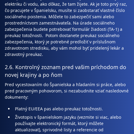
elektriku či vodu, ako dôkaz, že tam žijete. Ak je toto prvý raz,
čo pracujete v Španielsku, musíte si zaobstarať vlastné číslo
sociálneho poistenia. Môžete to zabezpečiť sami alebo
prostredníctvom zamestnávateľa. Na úrade sociálneho
zabezpečenia budete potrebovať formulár žiadosti (TA-1) a
preukaz totožnosti. Potom dostanete preukaz sociálneho
zabezpečenia, ktorý je potrebné predložiť v príslušnom
zdravotnom stredisku, aby vám mohol byť pridelený lekár a
zdravotný preukaz.
2.6. Kontrolný zoznam pred vašim príchodom do
novej krajiny a po ňom
Pred vycestovaním do Španielska a hľadaním si práce, alebo
pred pracovným pohovorom, si nezabudnite vziať nasledovné
dokumenty:
Platný EU/EEA pas alebo preukaz totožnosti.
Životopis v španielskom jazyku (vezmite si viac, alebo
používajte elektronický formát, ktorý môžete
aktualizovať), sprivodné listy a referencie od