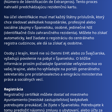
(Número de Identificación de Extranjeros). Tento proces
nahradil predchádzajúcu rezidenčnú kartu.
Na účel identifikácie musí mať každý štátny príslušník, ktorý
chce sledovať akékoľvek hospodárske, profesijné alebo
sociálne záujmy v Španielsku, osobné, jedinečné NIE
(identifikačné číslo zahraničného rezidenta). Môžete ho získať
automaticky, keď žiadate o registráciu do centrálneho
registra cudzincov, ale dá sa získať aj osobitne.
Osoby z krajín, ktoré nie sú členmi EHP, alebo zo Švajčiarska,
vyžadujú povolenie na pobyt v Španielsku. O bližšie
informácie prosím požiadajte španielske veľvyslanectva vo
vašej krajine, alebo ho vyhľadajte na portáli generálneho
sekretariátu pre prisťahovalectvo a emigráciu ministerstva
práce a sociálnych vecí.
Registrácia
Registračný certifikát môžete dostať od miestneho
Ayuntamiento [mestské zastupiteľstvo] kedykoľvek
potrebujete preukázať, že žijete v Španielsku. Potrebujete k
tomu predložiť nájomnú zmluvu o ubytovaní, alebo účty za