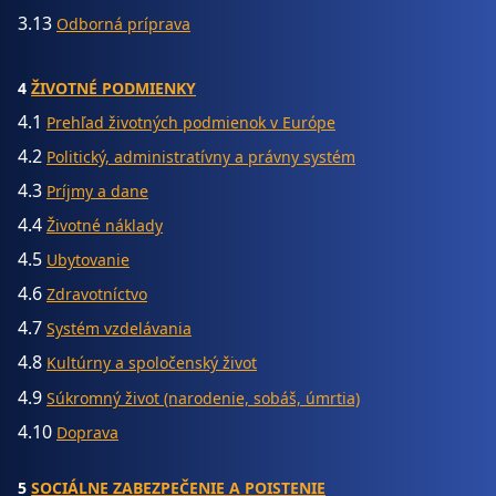
3.13
Odborná príprava
4
ŽIVOTNÉ PODMIENKY
4.1
Prehľad životných podmienok v Európe
4.2
Politický, administratívny a právny systém
4.3
Príjmy a dane
4.4
Životné náklady
4.5
Ubytovanie
4.6
Zdravotníctvo
4.7
Systém vzdelávania
4.8
Kultúrny a spoločenský život
4.9
Súkromný život (narodenie, sobáš, úmrtia)
4.10
Doprava
5
SOCIÁLNE ZABEZPEČENIE A POISTENIE