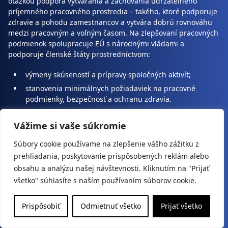
otázkou podpora vytvárania a zachovania udržateľného
príjemného pracovného prostredia – takého, ktoré podporuje
zdravie a pohodu zamestnancov a vytvára dobrú rovnováhu
medzi pracovným a voľným časom. Na zlepšovaní pracovných
podmienok spolupracuje EÚ s národnými vládami a
podporuje členské štáty prostredníctvom:
výmeny skúseností a prípravy spoločných aktivít;
stanovenia minimálnych požiadaviek na pracovné
podmienky, bezpečnosť a ochranu zdravia.
Zlepšovanie kvality pracovného života
Vážime si vaše súkromie
V záujme zlepšovania spokojnosti a bezpečnosti pracovníkov
Súbory cookie používame na zlepšenie vášho zážitku z
v EÚ je dôležité určiť, čo robí pracovné prostredie priaznivým
prehliadania, poskytovanie prispôsobených reklám alebo
a stanoviť kritériá pre kvalitné pracovné podmienky. Európska
obsahu a analýzu našej návštevnosti. Kliknutím na "Prijať
nadácia pre zlepšovanie životných a pracovných podmienok
všetko" súhlasíte s naším používaním súborov cookie.
(Eurofound) je agentúra EÚ so sídlom v Dubline a jej úlohou
je poskytovať informácie, poradenstvo a odbornú pomoc v
tejto oblasti. Agentúra stanovila niekoľko kritérií pre kvalitu
Prispôsobiť
Odmietnuť všetko
Prijať všetko
zamestnania a práce, ktoré zahŕňajú: