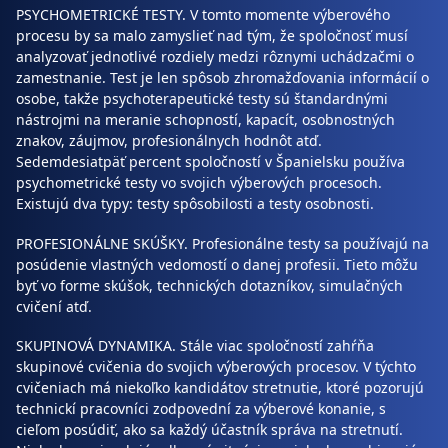
PSYCHOMETRICKÉ TESTY. V tomto momente výberového
procesu by sa malo zamyslieť nad tým, že spoločnosť musí
analyzovať jednotlivé rozdiely medzi rôznymi uchádzačmi o
zamestnanie. Test je len spôsob zhromažďovania informácií o
osobe, takže psychoterapeutické testy sú štandardnými
nástrojmi na meranie schopností, kapacít, osobnostných
znakov, záujmov, profesionálnych hodnôt atď.
Sedemdesiatpäť percent spoločností v Španielsku používa
psychometrické testy vo svojich výberových procesoch.
Existujú dva typy: testy spôsobilosti a testy osobnosti.
PROFESIONÁLNE SKÚŠKY. Profesionálne testy sa používajú na
posúdenie vlastných vedomostí o danej profesii. Tieto môžu
byť vo forme skúšok, technických dotazníkov, simulačných
cvičení atď.
SKUPINOVÁ DYNAMIKA. Stále viac spoločností zahŕňa
skupinové cvičenia do svojich výberových procesov. V týchto
cvičeniach má niekoľko kandidátov stretnutie, ktoré pozorujú
technickí pracovníci zodpovední za výberové konanie, s
cieľom posúdiť, ako sa každý účastník správa na stretnutí.