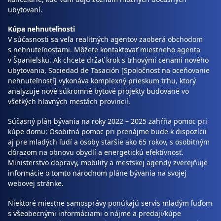
ubytovaní.
Kúpa nehnuteľnosti
V súčasnosti sa veľa realitných agentov zaoberá obchodom
s nehnuteľnosťami. Môžete kontaktovať miestneho agenta
v Španielsku. Ak chcete držať krok s trhovými cenami nového
ubytovania, Sociedad de Tasación [Spoločnosť na oceňovanie
nehnuteľností] vykonáva komplexný prieskum trhu, ktorý
analyzuje nové súkromné bytové projekty budované vo
všetkých hlavných mestách provincií.
Súčasný plán bývania na roky 2022 – 2025 zahŕňa pomoc pri
kúpe domu; Osobitná pomoc pri prenájme bude k dispozícii
aj pre mladých ľudí a osoby staršie ako 65 rokov, s osobitným
dôrazom na obnovu obydlí a energetickú efektívnosť.
Ministerstvo dopravy, mobility a mestskej agendy zverejňuje
informácie o tomto národnom pláne bývania na svojej
webovej stránke.
Niektoré miestne samosprávy ponúkajú servis mladým ľuďom
s všeobecnými informáciami o nájme a predaji/kúpe