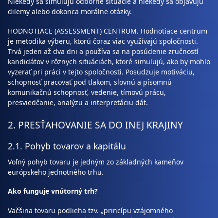
Niekedy sa simulujú odborné situácie a niekedy sa objavujú
dilemy alebo dokonca morálne otázky.
HODNOTIACE (ASSESSMENT) CENTRUM. Hodnotiace centrum
je metodika výberu, ktorú čoraz viac využívajú spoločnosti.
Trvá jeden až dva dni a používa sa na posúdenie zručností
kandidátov v rôznych situáciách, ktoré simulujú, ako by mohlo
vyzerať pri práci v tejto spoločnosti. Posudzuje motiváciu,
schopnosť pracovať pod tlakom, slovnú a písomnú
komunikačnú schopnosť, vedenie, tímovú prácu,
presviedčanie, analýzu a interpretáciu dát.
2. PRESŤAHOVANIE SA DO INEJ KRAJINY
2.1. Pohyb tovarov a kapitálu
Voľný pohyb tovaru je jedným zo základných kameňov
európskeho jednotného trhu.
Ako funguje vnútorný trh?
Väčšina tovaru podlieha tzv. „princípu vzájomného