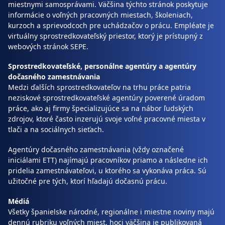
miestnymi samosprávami. Väčšina týchto stránok poskytuje
informácie o voľných pracovných miestach, školeniach,
kurzoch a sprievodcoch pre uchádzačov o prácu. Empléate je
virtuálny sprostredkovateľský priestor, ktorý je prístupný z
webových stránok SEPE.
Sprostredkovateľské, personálne agentúry a agentúry
dočasného zamestnávania
Medzi ďalších sprostredkovateľov na trhu práce patria
neziskové sprostredkovateľské agentúry poverené úradom
práce, ako aj firmy špecializujúce sa na nábor ľudských
zdrojov, ktoré často inzerujú svoje voľné pracovné miesta v
tlači a na sociálnych sieťach.
Agentúry dočasného zamestnávania (vždy označené
iniciálami ETT) najímajú pracovníkov priamo a následne ich
pridelia zamestnávateľovi, u ktorého sa vykonáva práca. Sú
užitočné pre tých, ktorí hľadajú dočasnú prácu.
Médiá
Všetky španielske národné, regionálne i miestne noviny majú
dennú rubriku voľných miest, hoci väčšina je publikovaná