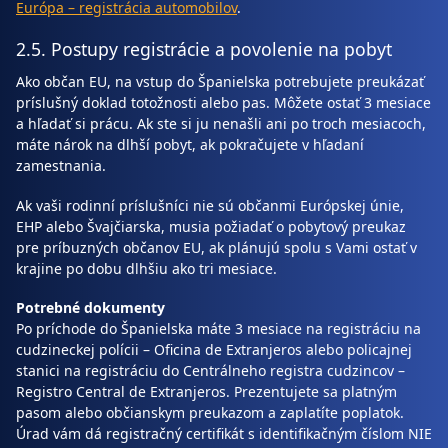
Európa – registrácia automobilov
.
2.5. Postupy registrácie a povolenie na pobyt
Ako občan EU, na vstup do Španielska potrebujete preukázať
príslušný doklad totožnosti alebo pas. Môžete ostať 3 mesiace
a hľadať si prácu. Ak ste si ju nenašli ani po troch mesiacoch,
máte nárok na dlhší pobyt, ak pokračujete v hľadaní
zamestnania.
Ak vaši rodinní príslušníci nie sú občanmi Európskej únie,
EHP alebo Švajčiarska, musia požiadať o pobytový preukaz
pre príbuzných občanov EU, ak plánujú spolu s Vami ostať v
krajine po dobu dlhšiu ako tri mesiace.
Potrebné dokumenty
Po príchode do Španielska máte 3 mesiace na registráciu na
cudzineckej polícii – Oficina de Extranjeros alebo policajnej
stanici na registráciu do Centrálneho registra cudzincov –
Registro Central de Extranjeros. Prezentujete sa platným
pasom alebo občianskym preukazom a zaplatíte poplatok.
Úrad vám dá registračný certifikát s identifikačným číslom NIE