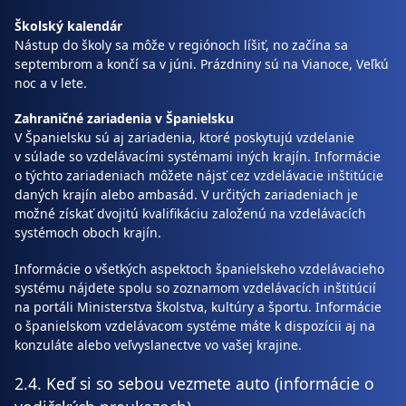
Školský kalendár
Nástup do školy sa môže v regiónoch líšiť, no začína sa
septembrom a končí sa v júni. Prázdniny sú na Vianoce, Veľkú
noc a v lete.
Zahraničné zariadenia v Španielsku
V Španielsku sú aj zariadenia, ktoré poskytujú vzdelanie
v súlade so vzdelávacími systémami iných krajín. Informácie
o týchto zariadeniach môžete nájsť cez vzdelávacie inštitúcie
daných krajín alebo ambasád. V určitých zariadeniach je
možné získať dvojitú kvalifikáciu založenú na vzdelávacích
systémoch oboch krajín.
Informácie o všetkých aspektoch španielskeho vzdelávacieho
systému nájdete spolu so zoznamom vzdelávacích inštitúcií
na portáli Ministerstva školstva, kultúry a športu. Informácie
o španielskom vzdelávacom systéme máte k dispozícii aj na
konzuláte alebo veľvyslanectve vo vašej krajine.
2.4. Keď si so sebou vezmete auto (informácie o