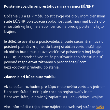
Poistenie vozidla pri presťahovaní sa v rámci EÚ/EHP
Občania EÚ a EHP môžu poistiť svoje vozidlo v inom členskom
štáte EÚ/EHP, poisťovacia spoločnosť však musí mať buď sídlo
v hostiteľskej krajine alebo licenciu na predaj poistení v tejto
krajine.
Je dôležité overiť si u poisťovateľa, či bude súčasná zmluva o
poistení platná v krajine, do ktorej si občan vozidlo sťahuje.
Ak občan bude musieť uzatvoriť nové poistenie v inej krajine
EÚ/EHP, je potrebné vedieť, že poisťovacie spoločnosti nie sú
povinné rešpektovať záznamy o predchádzajúcom
bezškodovom priebehu poistenia.
Zdanenie pri kúpe automobilu
Ak sa občan rozhodne pre kúpu motorového vozidla v jednom
členskom štáte EÚ/EHP, ale chce ho registrovať v inom
členskom štáte, je povinný zaplatiť DPH len v cieľovej krajine.
Viac informácií o tejto téme nájdete na webovej stránke
Vaša