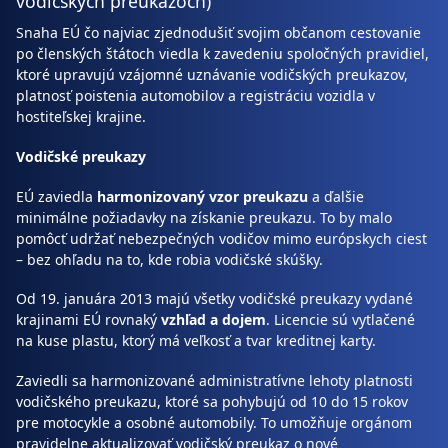
vodičských preukazoch)
Snaha EÚ čo najviac zjednodušiť svojim občanom cestovanie
po členských štátoch viedla k zavedeniu spoločných pravidiel,
ktoré upravujú vzájomné uznávanie vodičských preukazov,
platnosť poistenia automobilov a registráciu vozidla v
hostiteľskej krajine.
Vodičské preukazy
EÚ zaviedla
harmonizovaný vzor preukazu
a ďalšie
minimálne požiadavky na získanie preukazu. To by malo
pomôcť udržať nebezpečných vodičov mimo európskych ciest
– bez ohľadu na to, kde robia vodičské skúšky.
Od 19. januára 2013 majú všetky vodičské preukazy vydané
krajinami EÚ rovnaký
vzhľad a dojem
. Licencie sú vytlačené
na kuse plastu, ktorý má veľkosť a tvar kreditnej karty.
Zaviedli sa harmonizované administratívne lehoty platnosti
vodičského preukazu, ktoré sa pohybujú od 10 do 15 rokov
pre motocykle a osobné automobily. To umožňuje orgánom
pravidelne aktualizovať vodičský preukaz o nové