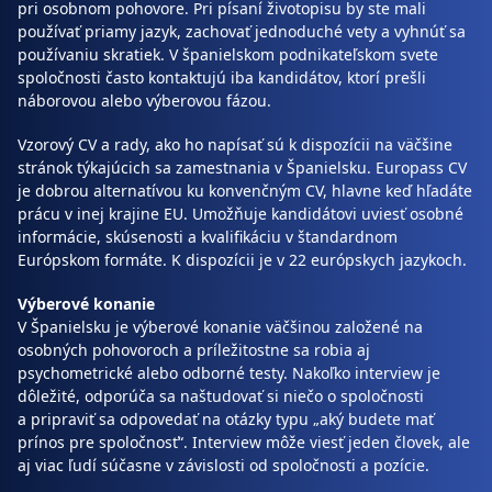
pri osobnom pohovore. Pri písaní životopisu by ste mali
používať priamy jazyk, zachovať jednoduché vety a vyhnúť sa
používaniu skratiek. V španielskom podnikateľskom svete
spoločnosti často kontaktujú iba kandidátov, ktorí prešli
náborovou alebo výberovou fázou.
Vzorový CV a rady, ako ho napísať sú k dispozícii na väčšine
stránok týkajúcich sa zamestnania v Španielsku. Europass CV
je dobrou alternatívou ku konvenčným CV, hlavne keď hľadáte
prácu v inej krajine EU. Umožňuje kandidátovi uviesť osobné
informácie, skúsenosti a kvalifikáciu v štandardnom
Európskom formáte. K dispozícii je v 22 európskych jazykoch.
Výberové konanie
V Španielsku je výberové konanie väčšinou založené na
osobných pohovoroch a príležitostne sa robia aj
psychometrické alebo odborné testy. Nakoľko interview je
dôležité, odporúča sa naštudovať si niečo o spoločnosti
a pripraviť sa odpovedať na otázky typu „aký budete mať
prínos pre spoločnosť“. Interview môže viesť jeden človek, ale
aj viac ľudí súčasne v závislosti od spoločnosti a pozície.