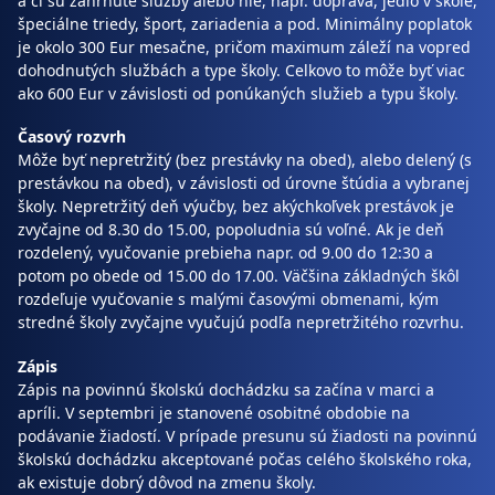
a či sú zahrnuté služby alebo nie, napr. doprava, jedlo v škole,
špeciálne triedy, šport, zariadenia a pod. Minimálny poplatok
je okolo 300 Eur mesačne, pričom maximum záleží na vopred
dohodnutých službách a type školy. Celkovo to môže byť viac
ako 600 Eur v závislosti od ponúkaných služieb a typu školy.
Časový rozvrh
Môže byť nepretržitý (bez prestávky na obed), alebo delený (s
prestávkou na obed), v závislosti od úrovne štúdia a vybranej
školy. Nepretržitý deň výučby, bez akýchkoľvek prestávok je
zvyčajne od 8.30 do 15.00, popoludnia sú voľné. Ak je deň
rozdelený, vyučovanie prebieha napr. od 9.00 do 12:30 a
potom po obede od 15.00 do 17.00. Väčšina základných škôl
rozdeľuje vyučovanie s malými časovými obmenami, kým
stredné školy zvyčajne vyučujú podľa nepretržitého rozvrhu.
Zápis
Zápis na povinnú školskú dochádzku sa začína v marci a
apríli. V septembri je stanovené osobitné obdobie na
podávanie žiadostí. V prípade presunu sú žiadosti na povinnú
školskú dochádzku akceptované počas celého školského roka,
ak existuje dobrý dôvod na zmenu školy.