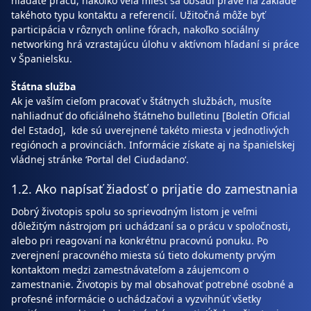
hľadáte prácu, nakoľko veľa miest sa obsadí práve na základe
takéhoto typu kontaktu a referencií. Užitočná môže byť
participácia v rôznych online fórach, nakoľko sociálny
networking hrá vzrastajúcu úlohu v aktívnom hľadaní si práce
v Španielsku.
Štátna služba
Ak je vaším cieľom pracovať v štátnych službách, musíte
nahliadnuť do oficiálneho štátneho bulletinu [Boletín Oficial
del Estado], kde sú uverejnené takéto miesta v jednotlivých
regiónoch a provinciách. Informácie získate aj na španielskej
vládnej stránke ‘Portal del Ciudadano‘.
1.2. Ako napísať žiadosť o prijatie do zamestnania
Dobrý životopis spolu so sprievodným listom je veľmi
dôležitým nástrojom pri uchádzaní sa o prácu v spoločnosti,
alebo pri reagovaní na konkrétnu pracovnú ponuku. Po
zverejnení pracovného miesta sú tieto dokumenty prvým
kontaktom medzi zamestnávateľom a záujemcom o
zamestnanie. Životopis by mal obsahovať potrebné osobné a
profesné informácie o uchádzačovi a vyzvihnúť všetky