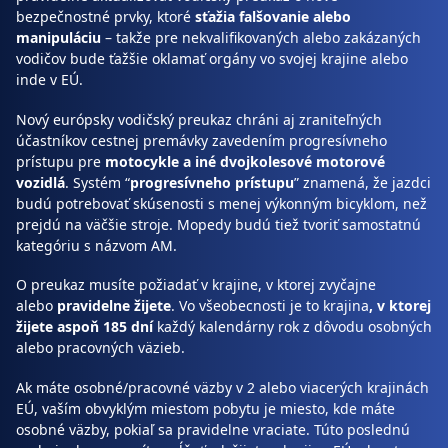
bezpečnostné prvky, ktoré
sťažia falšovanie alebo
manipuláciu
– takže pre nekvalifikovaných alebo zakázaných
vodičov bude ťažšie oklamať orgány vo svojej krajine alebo
inde v EÚ.
Nový európsky vodičský preukaz chráni aj zraniteľných
účastníkov cestnej premávky zavedením progresívneho
prístupu pre
motocykle a iné dvojkolesové motorové
vozidlá
. Systém “
progresívneho prístupu
” znamená, že jazdci
budú potrebovať skúsenosti s menej výkonným bicyklom, než
prejdú na väčšie stroje. Mopedy budú tiež tvoriť samostatnú
kategóriu s názvom AM.
O preukaz musíte požiadať v krajine, v ktorej zvyčajne
alebo
pravidelne žijete
. Vo všeobecnosti je to krajina
, v ktorej
žijete aspoň
185 dní
každý kalendárny rok z dôvodu osobných
alebo pracovných väzieb.
Ak máte osobné/pracovné väzby v 2 alebo viacerých krajinách
EÚ, vaším obvyklým miestom pobytu je miesto, kde máte
osobné väzby, pokiaľ sa pravidelne vraciate. Túto poslednú