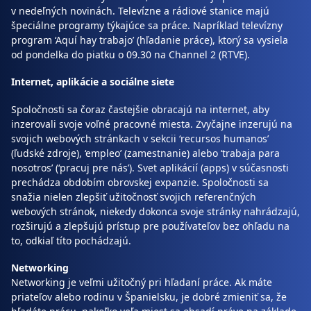
v nedeľných novinách. Televízne a rádiové stanice majú
špeciálne programy týkajúce sa práce. Napríklad televízny
program ‘Aquí hay trabajo’ (hľadanie práce), ktorý sa vysiela
od pondelka do piatku o 09.30 na Channel 2 (RTVE).
Internet, aplikácie a sociálne siete
Spoločnosti sa čoraz častejšie obracajú na internet, aby
inzerovali svoje voľné pracovné miesta. Zvyčajne inzerujú na
svojich webových stránkach v sekcii ‘recursos humanos’
(ľudské zdroje), ‘empleo’ (zamestnanie) alebo ‘trabaja para
nosotros’ (‘pracuj pre nás’). Svet aplikácií (apps) v súčasnosti
prechádza obdobím obrovskej expanzie. Spoločnosti sa
snažia nielen zlepšiť užitočnosť svojich referenčných
webových stránok, niekedy dokonca svoje stránky nahrádzajú,
rozširujú a zlepšujú prístup pre používateľov bez ohľadu na
to, odkiaľ títo pochádzajú.
Networking
Networking je veľmi užitočný pri hľadaní práce. Ak máte
priateľov alebo rodinu v Španielsku, je dobré zmieniť sa, že