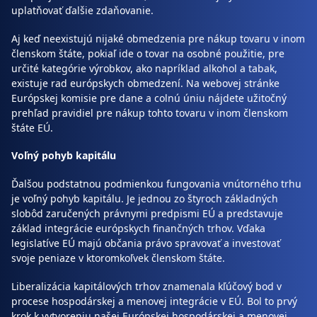
uplatňovať ďalšie zdaňovanie.
Aj keď neexistujú nijaké obmedzenia pre nákup tovaru v inom
členskom štáte, pokiaľ ide o tovar na osobné použitie, pre
určité kategórie výrobkov, ako napríklad alkohol a tabak,
existuje rad európskych obmedzení. Na webovej stránke
Európskej komisie pre dane a colnú úniu nájdete užitočný
prehľad pravidiel pre nákup tohto tovaru v inom členskom
štáte EÚ.
Voľný pohyb kapitálu
Ďalšou podstatnou podmienkou fungovania vnútorného trhu
je voľný pohyb kapitálu. Je jednou zo štyroch základných
slobôd zaručených právnymi predpismi EÚ a predstavuje
základ integrácie európskych finančných trhov. Vďaka
legislatíve EÚ majú občania právo spravovať a investovať
svoje peniaze v ktoromkoľvek členskom štáte.
Liberalizácia kapitálových trhov znamenala kľúčový bod v
procese hospodárskej a menovej integrácie v EÚ. Bol to prvý
krok k vytvoreniu našej Európskej hospodárskej a menovej