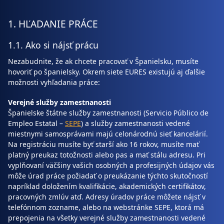
1. HĽADANIE PRÁCE
1.1. Ako si nájsť prácu
Nezabudnite, že ak chcete pracovať v Španielsku, musíte
hovoriť po španielsky. Okrem siete EURES existujú aj ďalšie
možnosti vyhľadania práce:
Verejné služby zamestnanosti
Španielske štátne služby zamestnanosti (Servicio Público de
Empleo Estatal –
SEPE
) a služby zamestnanosti vedené
miestnymi samosprávami majú celonárodnú sieť kancelárií.
Na registráciu musíte byť starší ako 16 rokov, musíte mať
platný preukaz totožnosti alebo pas a mať stálu adresu. Pri
vyplňovaní väčšiny vašich osobných a profesijných údajov vás
môže úrad práce požiadať o preukázanie týchto skutočností
napríklad doložením kvalifikácie, akademických certifikátov,
pracovných zmlúv atď. Adresy úradov práce môžete nájsť v
telefónnom zozname, alebo na webstránke SEPE, ktorá má
prepojenia na všetky verejné služby zamestnanosti vedené