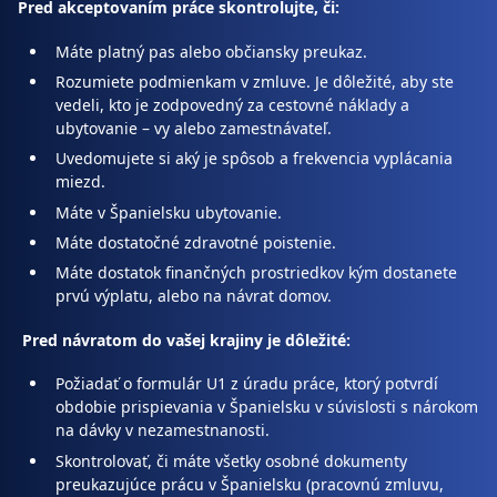
Pred akceptovaním práce skontrolujte, či:
Máte platný pas alebo občiansky preukaz.
Rozumiete podmienkam v zmluve. Je dôležité, aby ste
vedeli, kto je zodpovedný za cestovné náklady a
ubytovanie – vy alebo zamestnávateľ.
Uvedomujete si aký je spôsob a frekvencia vyplácania
miezd.
Máte v Španielsku ubytovanie.
Máte dostatočné zdravotné poistenie.
Máte dostatok finančných prostriedkov kým dostanete
prvú výplatu, alebo na návrat domov.
Pred návratom do vašej krajiny je dôležité:
Požiadať o formulár U1 z úradu práce, ktorý potvrdí
obdobie prispievania v Španielsku v súvislosti s nárokom
na dávky v nezamestnanosti.
Skontrolovať, či máte všetky osobné dokumenty
preukazujúce prácu v Španielsku (pracovnú zmluvu,