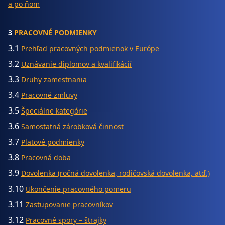
a po ňom
3
PRACOVNÉ PODMIENKY
3.1
Prehľad pracovných podmienok v Európe
3.2
Uznávanie diplomov a kvalifikácií
3.3
Druhy zamestnania
3.4
Pracovné zmluvy
3.5
Špeciálne kategórie
3.6
Samostatná zárobková činnosť
3.7
Platové podmienky
3.8
Pracovná doba
3.9
Dovolenka (ročná dovolenka, rodičovská dovolenka, atď.)
3.10
Ukončenie pracovného pomeru
3.11
Zastupovanie pracovníkov
3.12
Pracovné spory – štrajky