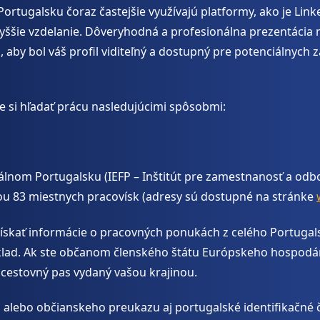
ortugalsku čoraz častejšie využívajú platformy, ako je Link
yššie vzdelanie. Dôveryhodná a profesionálna prezentácia n
to, aby bol váš profil viditeľný a dostupný pre potenciálnyc
e si hľadať prácu nasledujúcimi spôsobmi:
álnom Portugalsku (IEFP – Inštitút pre zamestnanosť a odb
eťou 83 miestnych pracovísk (adresy sú dostupné na stránke
ískať informácie o pracovných ponukách z celého Portugalska
klad. Ak ste občanom členského štátu Európskeho hospodár
 cestovný pas vydaný vašou krajinou.
lebo občianskeho preukazu aj portugalské identifikačné čí