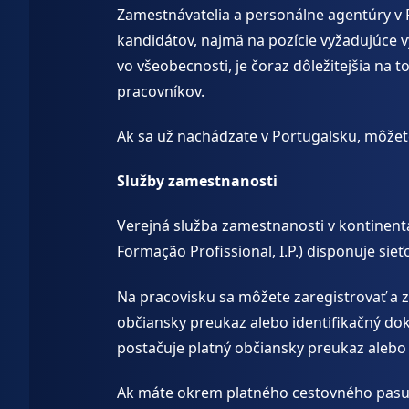
Zamestnávatelia a personálne agentúry v P
kandidátov, najmä na pozície vyžadujúce v
vo všeobecnosti, je čoraz dôležitejšia na 
pracovníkov.
Ak sa už nachádzate v Portugalsku, môžet
Služby zamestnanosti
Verejná služba zamestnanosti v kontinent
Formação Profissional, I.P.) disponuje si
Na pracovisku sa môžete zaregistrovať a z
občiansky preukaz alebo identifikačný do
postačuje platný občiansky preukaz alebo
Ak máte okrem platného cestovného pasu a