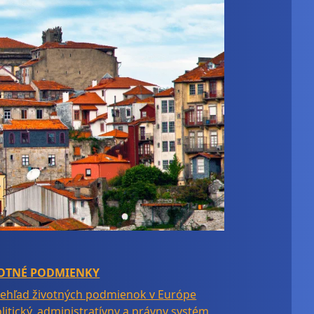
VOTNÉ PODMIENKY
ehľad životných podmienok v Európe
litický, administratívny a právny systém