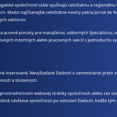
galské spoločnosti stále využívajú celoštátnu a regionálnu
. Medzi najčítanejšie celoštátne noviny patria Jornal de N
ych sektorov.
pracovné ponuky pre manažérov, odborných špecialistov, ve
e svojich inzertných alebo pracovných sekcií s jednoducho
ne inzerované. Nevyžiadané žiadosti o zamestnanie preto 
nosti a skúsenosti.
prostredníctvom webovej stránky spoločnosti alebo cez soci
sobná návšteva spoločnosti po odoslaní žiadosti, keďže tým