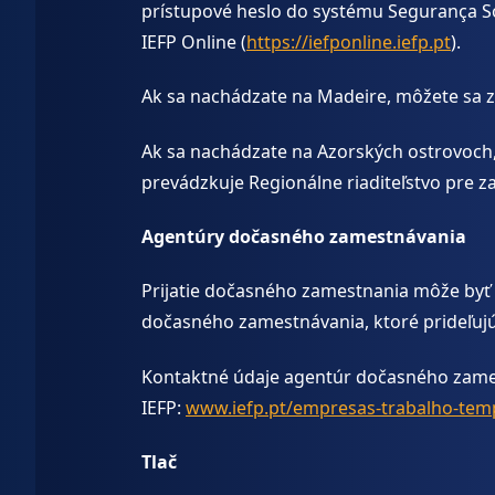
prístupové heslo do systému Segurança So
IEFP Online (
https://iefponline.iefp.pt
).
Ak sa nachádzate na Madeire, môžete sa z
Ak sa nachádzate na Azorských ostrovoch, 
prevádzkuje Regionálne riaditeľstvo pre z
Agentúry dočasného zamestnávania
Prijatie dočasného zamestnania môže byť 
dočasného zamestnávania, ktoré prideľujú
Kontaktné údaje agentúr dočasného zamest
IEFP:
www.iefp.pt/empresas-trabalho-tem
Tlač