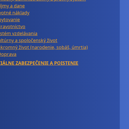
íjmy a dane
votné náklady
bytovanie
ravotníctvo
stém vzdelávania
ltúrny a spoločenský život
kromný život (narodenie, sobáš, úmrtia)
Doprava
IÁLNE ZABEZPEČENIE A POISTENIE