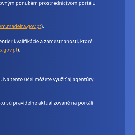
pracovným ponukám prostredníctvom portálu
em.madeira.gov.pt
).
tier kvalifikácie a zamestnanosti, ktoré
s.gov.pt
).
 Na tento účel môžete využiť aj agentúry
 sú pravidelne aktualizované na portáli