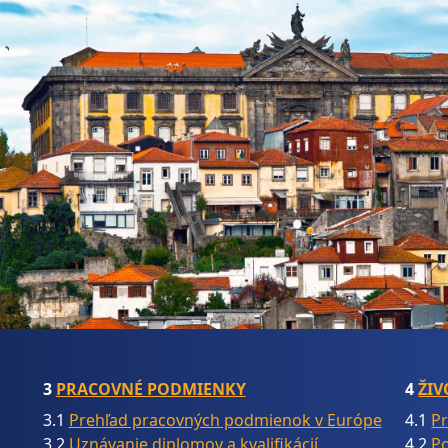
3
PRACOVNÉ PODMIENKY
4
ŽI
3.1
Prehľad pracovných podmienok v Európe
4.1
Pr
3.2
Uznávanie diplomov a kvalifikácií
4.2
Po