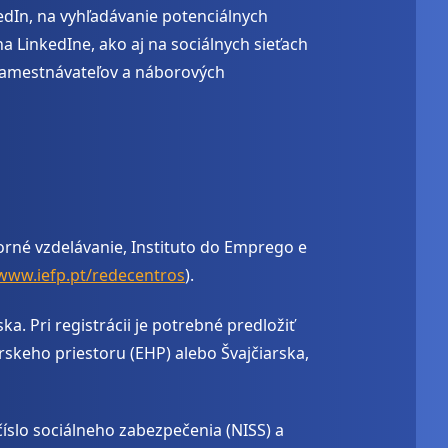
edIn, na vyhľadávanie potenciálnych
a LinkedIne, ako aj na sociálnych sieťach
h zamestnávateľov a náborových
orné vzdelávanie, Instituto do Emprego e
www.iefp.pt/redecentros
).
. Pri registrácii je potrebné predložiť
skeho priestoru (EHP) alebo Švajčiarska,
slo sociálneho zabezpečenia (NISS) a