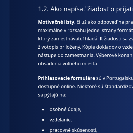
1.2. Ako napísať žiadosť o prij
Motivačné listy
, či už ako odpoveď na pr
maximálne v rozsahu jednej strany formátu
ktorý zamestnávateľ hľadá. K žiadosti sa zv
životopis priložený. Kópie dokladov o vzde
nástupe do zamestnania. Výberové konanie
obsadenia voľného miesta.
Prihlasovacie formuláre
sú v Portugalsku
dostupné online. Niektoré sú štandardizo
sa pýtajú na:
osobné údaje,
vzdelanie,
pracovné skúsenosti,