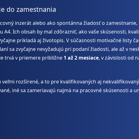
atie do zamestnania
acovný inzerát alebo ako spontánna žiadosť o zamestnanie, 
 A4. Ich obsah by mal zdôrazniť, ako vaše skúsenosti, kvali
yčajne prikladá aj životopis. V súčasnosti motivačné listy č
laní sa zvyčajne nevyžadujú pri podaní žiadosti, ale až v ne
 trvá v priemere približne
1 až 2 mesiace
, v závislosti od
 veľmi rozšírené, a to pre kvalifikovaných aj nekvalifikovan
vané, iné sa zameriavajú najmä na pracovné skúsenosti a 