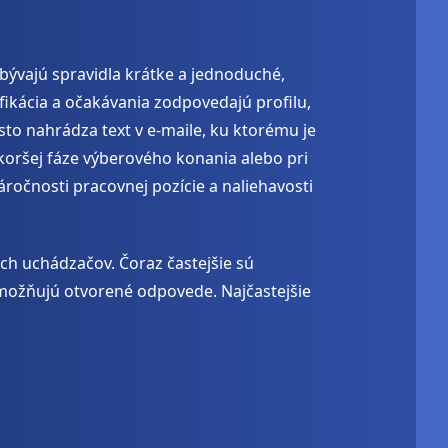
bývajú spravidla krátke a jednoduché,
fikácia a očakávania zodpovedajú profilu,
asto nahrádza text v e-maile, ku ktorému je
skoršej fáze výberového konania alebo pri
 náročnosti pracovnej pozície a naliehavosti
ých uchádzačov. Čoraz častejšie sú
umožňujú otvorené odpovede. Najčastejšie