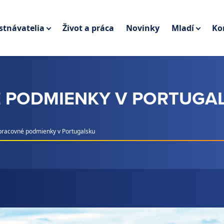
tnávatelia
Život a práca
Novinky
Mladí
Ko
É PODMIENKY V PORTUGA
pracovné podmienky v Portugalsku