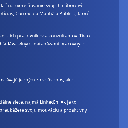
 tlač na zverejňovanie svojich náborových
otícias, Correio da Manhã a Público, ktoré
dúcich pracovníkov a konzultantov. Tieto
 vyhľadávateľnými databázami pracovných
zostávajú jedným zo spôsobov, ako
álne siete, najmä LinkedIn. Ak je to
 preukážete svoju motiváciu a proaktívny