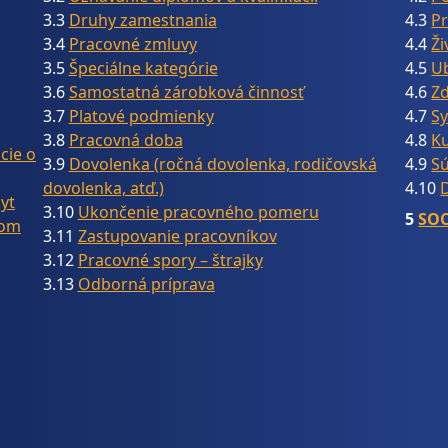
3.3
Druhy zamestnania
4.3
Pr
3.4
Pracovné zmluvy
4.4
Ži
3.5
Špeciálne kategórie
4.5
U
3.6
Samostatná zárobková činnosť
4.6
Zd
3.7
Platové podmienky
4.7
Sy
3.8
Pracovná doba
4.8
Ku
cie o
3.9
Dovolenka (ročná dovolenka, rodičovská
4.9
Sú
dovolenka, atď.)
4.10
yt
3.10
Ukončenie pracovného pomeru
5
SOC
dom
3.11
Zastupovanie pracovníkov
3.12
Pracovné spory – štrajky
3.13
Odborná príprava