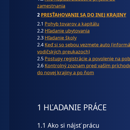
zamestnania
2
PRESŤAHOVANIE SA DO INEJ KRAJINY
2.1
Pohyb tovarov a kapitálu
2.2
Hľadanie ubytovania
2.3
Hľadanie školy
2.4
Keď si so sebou vezmete auto (informá
vodičských preukazoch)
2.5
Postupy registrácie a povolenie na pob
2.6
Kontrolný zoznam pred vaším prícho
do novej krajiny a po ňom
1 HĽADANIE PRÁCE
1.1 Ako si nájsť prácu