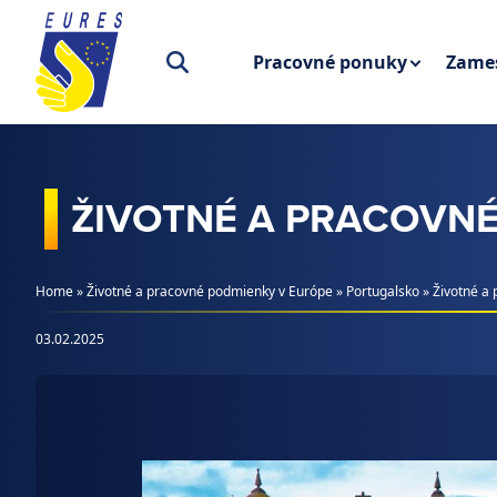
Prejsť na obsah
Pracovné ponuky
Zames
ŽIVOTNÉ A PRACOVN
Home
»
Životné a pracovné podmienky v Európe
»
Portugalsko
»
Životné a 
03.02.2025