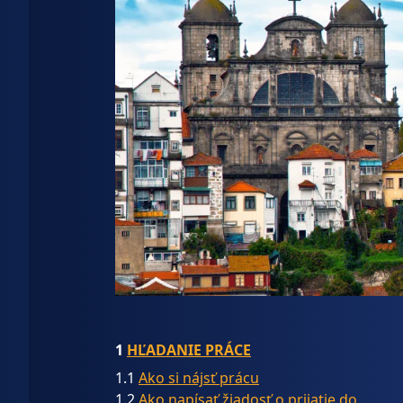
1
HĽADANIE PRÁCE
1.1
Ako si nájsť prácu
1.2
Ako napísať žiadosť o prijatie do