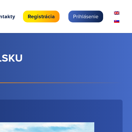
Registrácia
Prihlásenie
ntakty
LSKU