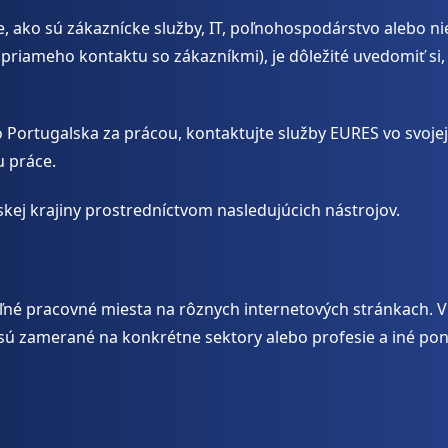
 ako sú zákaznícke služby, IT, poľnohospodárstvo alebo nie
riameho kontaktu so zákazníkmi), je dôležité uvedomiť si, ž
 Portugalska za prácou, kontaktujte služby EURES vo svojej
u práce.
skej krajiny prostredníctvom nasledujúcich nástrojov.
ľné pracovné miesta na rôznych internetových stránkach. V 
 sú zamerané na konkrétne sektory alebo profesie a iné ponú