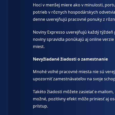
Hoci v menšej miere ako v minulosti, portu
potrieb v rôznych hospodárskych odvetviach
denne uverejňujú pracovné ponuky z rôzn
Noviny Expresso uverejňujú každý týždeň 
noviny spravidla ponúkajú aj online verzi
miest.
Nevyžiadané žiadosti o zamestnanie
Mnohé voľné pracovné miesta nie sú verej
upozorniť zamestnávateľov na svoje schop
Takéto žiadosti môžete zasielať e-mailom, 
možné, pozitívny efekt môže priniesť aj o
prístup.