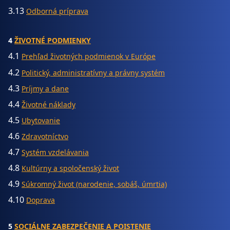
3.13
Odborná príprava
4
ŽIVOTNÉ PODMIENKY
4.1
Prehľad životných podmienok v Európe
4.2
Politický, administratívny a právny systém
4.3
Príjmy a dane
4.4
Životné náklady
4.5
Ubytovanie
4.6
Zdravotníctvo
4.7
Systém vzdelávania
4.8
Kultúrny a spoločenský život
4.9
Súkromný život (narodenie, sobáš, úmrtia)
4.10
Doprava
5
SOCIÁLNE ZABEZPEČENIE A POISTENIE