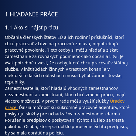
1 HĽADANIE PRÁCE
1.1 Ako si nájsť prácu
Občania členských štátov EÚ a ich rodinní príslušníci, ktorí
chcú pracovať v Litve na pracovnú zmluvu, nepotrebujú
pracovné povolenie. Tieto osoby si môžu hľadať a získať
zamestnanie za rovnakých podmienok ako občania Litvi. Je
však potrebné uviesť, že osoby, ktoré chcú pracovať v štátnej
službe, v inštitúciách činných v trestnom konaní a v
niektorých ďalších oblastiach musia byť občanmi Litovskej
republiky.
Zamestnávatelia, ktorí hľadajú vhodných zamestnancov,
nezamestnaní a zamestnaní, ktorí chcú zmeniť prácu, majú
viacero možností. V prvom rade môžu využiť služby
Úradov
práce.
Ďalšia možnosť sú súkromné pracovné agentúry, ktoré
poskytujú služby pre uchádzačov o zamestnanie zdarma.
Porušenie predpisov o poskytovaní týchto služieb sa trestá
pokutou. Osoba, ktorej sa dotklo porušenie týchto predpisov,
by sa mala obrátiť na políciu.