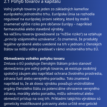
2.1 Pohyb tovarov a kapitálu
Voľný pohyb tovarov je jeden zo základných kameňov
európskeho jednotného trhu. Európska Únia sa rozhodla
regulovať na európskej úrovni sektory, ktoré by mohli
znamenať vyššie riziko pre občanov Európy – napríklad
farmaceutiká alebo stavebné výrobky.
Na väčšinu tovarov (považované za “nižšie riziko”) sa vzťahuje
„princíp vzájomného uznávania“, čo znamená, že produkty
legálne vyrobené alebo uvedené na trh v jednom z členských
štátov sa môžu voľne predávať v rámci vnútorného trhu EÚ.
Obmedzenia voľného pohybu tovaru
Zmluva o EÚ poskytuje členským štátom právo stanoviť
obmedzenia pre voľný pohyb tovarov, ak existuje osobitný
spoločný záujem ako napríklad ochrana životného prostredia,
zdravia ľudí alebo verejného poriadku. Toto znamená
napríklad to, že ak dovoz výrobku považujú vnútroštátne
orgány členského štátu za potenciálne ohrozenie verejného
zdravia, morálky alebo poriadku, môžu odmietnuť alebo
obmedziť prístup na svoj trh. Príkladmi takýchto výrobkov sú
geneticky modifikované potraviny alebo určité energetické