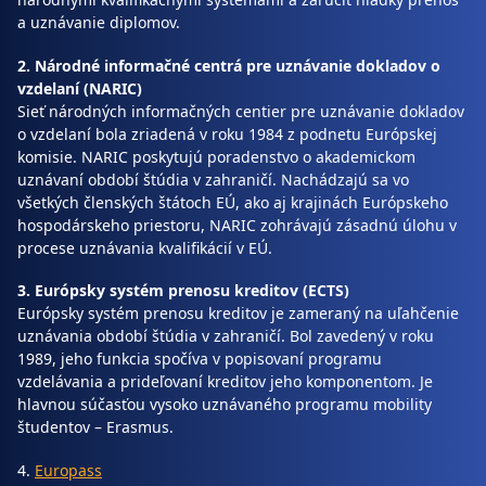
a uznávanie diplomov.
2. Národné informačné centrá pre uznávanie dokladov o
vzdelaní (NARIC)
Sieť národných informačných centier pre uznávanie dokladov
o vzdelaní bola zriadená v roku 1984 z podnetu Európskej
komisie. NARIC poskytujú poradenstvo o akademickom
uznávaní období štúdia v zahraničí. Nachádzajú sa vo
všetkých členských štátoch EÚ, ako aj krajinách Európskeho
hospodárskeho priestoru, NARIC zohrávajú zásadnú úlohu v
procese uznávania kvalifikácií v EÚ.
3. Európsky systém prenosu kreditov (ECTS)
Európsky systém prenosu kreditov je zameraný na uľahčenie
uznávania období štúdia v zahraničí. Bol zavedený v roku
1989, jeho funkcia spočíva v popisovaní programu
vzdelávania a prideľovaní kreditov jeho komponentom. Je
hlavnou súčasťou vysoko uznávaného programu mobility
študentov – Erasmus.
4.
Europass