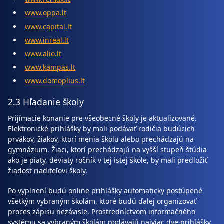
www.oppa.lt
www.capital.lt
www.inreal.lt
www.alio.lt
www.kampas.lt
www.domoplius.lt
2.3 Hľadanie školy
Prijímacie konanie pre všeobecné školy je aktualizované.
Elektronické prihlášky by mali podávať rodičia budúcich
prvákov, žiakov, ktorí menia školu alebo prechádzajú na
gymnázium. Žiaci, ktorí prechádzajú na vyšší stupeň štúdia
ako je piaty, deviaty ročník v tej istej škole, by mali predložiť
žiadosť riaditeľovi školy.
Po vyplnení budú online prihlášky automaticky postúpené
všetkým vybraným školám, ktoré budú ďalej organizovať
proces zápisu nezávisle. Prostredníctvom informačného
systému sa vybraným školám podávajú najviac dve prihlášky.