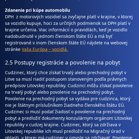
Zdanenie pri kúpe automobilu
DPH z motorových vozidiel sa zvyčajne platí v krajine, v ktorej
sa vozidlo kupuje, hoci za určitých podmienok sa DPH platí v
krajine určenia. Viac informácií o pravidlách, keď je vozidlo
nadobudnuté v jednom členskom štáte EÚ a má byť
registrované v inom členskom štáte EÚ nájdete na webovej
stránke
Vaša Európa – vozidlá.
2.5 Postupy registrácie a povolenie na pobyt
Cudzinec, ktorý chce získať trvalý alebo prechodný pobyt v
Litve sa musí riadiť postupom stanoveným podľa právnych
predpisov Litovskej republiky. Cudzinci môžu získať povolenie
na trvalý pobyt alebo povolenie na prechodný pobyt.
Povolenie na prechodný pobyt sa vydáva pre cudzinca, ktorý
nie je štátnym príslušníkom žiadneho členského štátu EÚ.
Cudzinec si musí podať žiadosť o povolenie na prechodný
pobyt a predložiť dokumenty konzulárnym orgánom Litovskej
republiky v cudzej krajine. Cudzinec, ktorý sa zdržiava v
Litovskej republike ich musí predložiť na Migračný úrad v
oblasti, v ktorej má cudzinec v úmysle sa zdržiavať. Povolenie