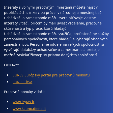
Inzeráty s voľnými pracovnými miestami môžete nájsť v
publikáciách s inzerciou práce, v národnej a miestnej tlači.
Uchádzači o zamestnanie môžu zverejniť svoje vlastné
inzeráty v tlači, pričom by mali uviesť vzdelanie, pracovné
skúsenosti a typ práce, ktorú hľadajú.
Uchádzači o zamestnanie môžu využiť aj profesionálne služby
personálnych spoločností, ktoré hľadajú a vyberajú vhodných
zamestnancov. Personálne oddelenia veľkých spoločností si
vytvárajú databázy uchádzačov o zamestnanie a preto je
možné zasielať životopisy priamo do týchto spoločností.
ODKAZY:
EURES Európsky portál pre pracovnú mobilitu
EURES Litva
Pracovné ponuky v tlači:
www.lrytas.lt
www.kauno.diena.lt