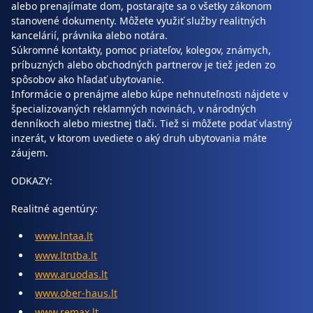
alebo prenajímate dom, postarajte sa o všetky zákonom
stanovené dokumenty. Môžete využiť služby realitných
kancelárií, právnika alebo notára.
Súkromné kontakty, pomoc priateľov, kolegov, známych,
príbuzných alebo obchodných partnerov je tiež jeden zo
spôsobov ako hľadať ubytovanie.
Informácie o prenájme alebo kúpe nehnuteľnosti nájdete v
špecializovaných reklamných novinách, v národných
denníkoch alebo miestnej tlači. Tiež si môžete podať vlastný
inzerát, v ktorom uvediete o aký druh ubytovania máte
záujem.
ODKAZY:
Realitné agentúry:
www.lntaa.lt
www.ltntba.lt
www.aruodas.lt
www.ober-haus.lt
www.remax.lt