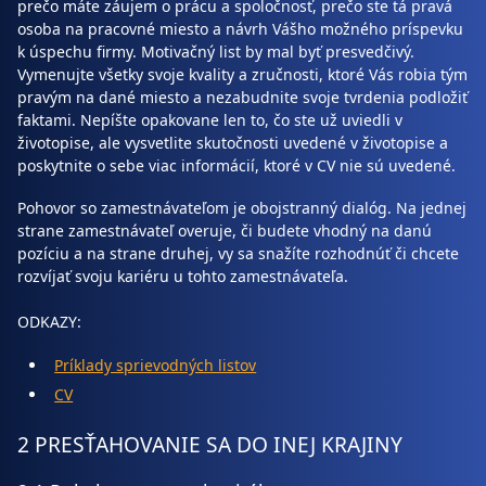
prečo máte záujem o prácu a spoločnosť, prečo ste tá pravá
osoba na pracovné miesto a návrh Vášho možného príspevku
k úspechu firmy. Motivačný list by mal byť presvedčivý.
Vymenujte všetky svoje kvality a zručnosti, ktoré Vás robia tým
pravým na dané miesto a nezabudnite svoje tvrdenia podložiť
faktami. Nepíšte opakovane len to, čo ste už uviedli v
životopise, ale vysvetlite skutočnosti uvedené v životopise a
poskytnite o sebe viac informácií, ktoré v CV nie sú uvedené.
Pohovor so zamestnávateľom je obojstranný dialóg. Na jednej
strane zamestnávateľ overuje, či budete vhodný na danú
pozíciu a na strane druhej, vy sa snažíte rozhodnúť či chcete
rozvíjať svoju kariéru u tohto zamestnávateľa.
ODKAZY:
Príklady sprievodných listov
CV
2 PRESŤAHOVANIE SA DO INEJ KRAJINY