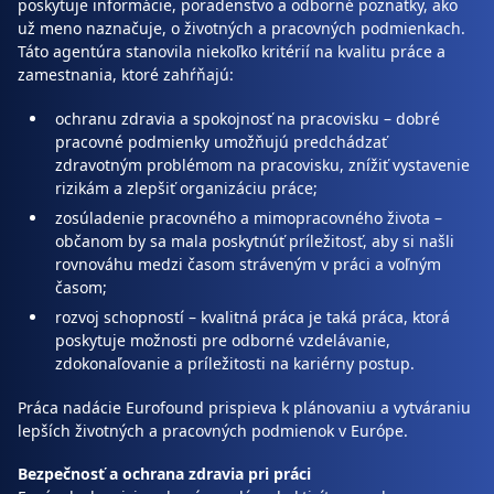
poskytuje informácie, poradenstvo a odborné poznatky, ako
už meno naznačuje, o životných a pracovných podmienkach.
Táto agentúra stanovila niekoľko kritérií na kvalitu práce a
zamestnania, ktoré zahŕňajú:
ochranu zdravia a spokojnosť na pracovisku – dobré
pracovné podmienky umožňujú predchádzať
zdravotným problémom na pracovisku, znížiť vystavenie
rizikám a zlepšiť organizáciu práce;
zosúladenie pracovného a mimopracovného života –
občanom by sa mala poskytnúť príležitosť, aby si našli
rovnováhu medzi časom stráveným v práci a voľným
časom;
rozvoj schopností – kvalitná práca je taká práca, ktorá
poskytuje možnosti pre odborné vzdelávanie,
zdokonaľovanie a príležitosti na kariérny postup.
Práca nadácie Eurofound prispieva k plánovaniu a vytváraniu
lepších životných a pracovných podmienok v Európe.
Bezpečnosť a ochrana zdravia pri práci