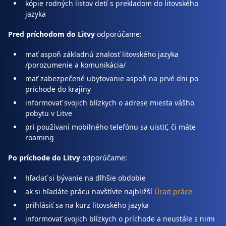
kópie rodných listov detí s prekladom do litovského
jazyka
Pred príchodom do Litvy
odporúčame:
mať aspoň základnú znalosť litovského jazyka
/porozumenie a komunikácia/
mať zabezpečené ubytovanie aspoň na prvé dni po
príchode do krajiny
informovať svojich blízkych o adrese miesta vášho
pobytu v Litve
pri používaní mobilného telefónu sa uistiť, či máte
roaming
Po príchode do Litvy
odporúčame:
hľadať si bývanie na dlhšie obdobie
ak si hľadáte prácu navštívte najbližší
Úrad práce
prihlásiť sa na kurz litovského jazyka
informovať svojich blízkych o príchode a neustále s nimi