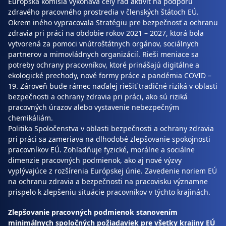
Európska komisia vykonáva celý rad aktivít na podporu
zdravého pracovného prostredia v členských štátoch EÚ.
Okrem iného vypracovala Stratégiu pre bezpečnosť a ochranu
zdravia pri práci na obdobie rokov 2021 – 2027, ktorá bola
vytvorená za pomoci vnútroštátnych orgánov, sociálnych
partnerov a mimovládnych organizácií. Rieši meniace sa
potreby ochrany pracovníkov, ktoré prinášajú digitálne a
ekologické prechody, nové formy práce a pandémia COVID –
19. Zároveň bude rámec naďalej riešiť tradičné riziká v oblasti
bezpečnosti a ochrany zdravia pri práci, ako sú riziká
pracovných úrazov alebo vystavenie nebezpečným
chemikáliám.
Politika Spoločenstva v oblasti bezpečnosti a ochrany zdravia
pri práci sa zameriava na dlhodobé zlepšovanie spokojnosti
pracovníkov EÚ. Zohľadňuje fyzické, morálne a sociálne
dimenzie pracovných podmienok, ako aj nové výzvy
vyplývajúce z rozšírenia Európskej únie. Zavedenie noriem EÚ
na ochranu zdravia a bezpečnosti na pracovisku významne
prispelo k zlepšeniu situácie pracovníkov v týchto krajinách.
Zlepšovanie pracovných podmienok stanovením
minimálnych spoločných požiadaviek pre všetky krajiny EÚ