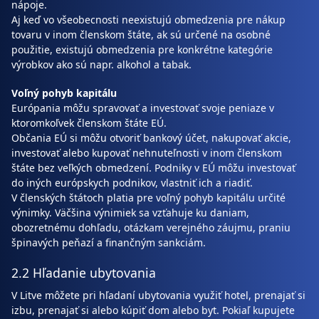
nápoje.
Aj keď vo všeobecnosti neexistujú obmedzenia pre nákup
tovaru v inom členskom štáte, ak sú určené na osobné
použitie, existujú obmedzenia pre konkrétne kategórie
výrobkov ako sú napr. alkohol a tabak.
Voľný pohyb kapitálu
Európania môžu spravovať a investovať svoje peniaze v
ktoromkoľvek členskom štáte EÚ.
Občania EÚ si môžu otvoriť bankový účet, nakupovať akcie,
investovať alebo kupovať nehnuteľnosti v inom členskom
štáte bez veľkých obmedzení. Podniky v EÚ môžu investovať
do iných európskych podnikov, vlastniť ich a riadiť.
V členských štátoch platia pre voľný pohyb kapitálu určité
výnimky. Väčšina výnimiek sa vzťahuje ku daniam,
obozretnému dohľadu, otázkam verejného záujmu, praniu
špinavých peňazí a finančným sankciám.
2.2 Hľadanie ubytovania
V Litve môžete pri hľadaní ubytovania využiť hotel, prenajať si
izbu, prenajať si alebo kúpiť dom alebo byt. Pokiaľ kupujete