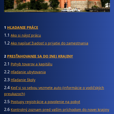
1
HĽADANIE PRÁCE
1.1
Ako si nájsť prácu
1.2
Ako napísať žiadosť o prijatie do zamestnania
2
PRESŤAHOVANIE SA DO INEJ KRAJINY
2.1
Pohyb tovarov a kapitálu
2.2
Hľadanie ubytovania
2.3
Hľadanie školy
2.4
Keď si so sebou vezmete auto (informácie o vodičských
preukazoch)
2.5
Postupy registrácie a povolenie na pobyt
2.6
Kontrolný zoznam pred vaším príchodom do novej krajiny