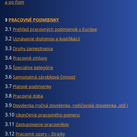
a po ňom
3
PRACOVNÉ PODMIENKY
3.1
Prehľad pracovných podmienok v Európe
3.2
Uznávanie diplomov a kvalifikácií
3.3
Druhy zamestnania
3.4
Pracovné zmluvy
3.5
Špeciálne kategórie
3.6
Samostatná zárobková činnosť
3.7
Platové podmienky
3.8
Pracovná doba
3.9
Dovolenka (ročná dovolenka, rodičovská dovolenka, atď.)
3.10
Ukončenie pracovného pomeru
3.11
Zastupovanie pracovníkov
3.12
Pracovné spory – štrajky