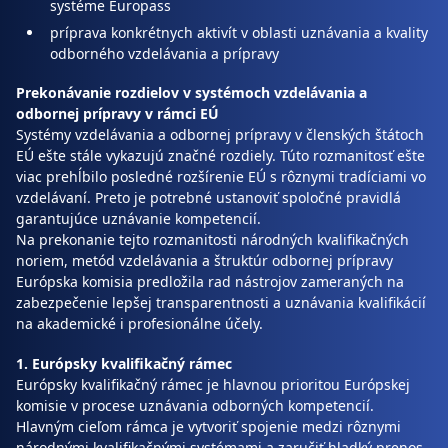
systéme Europass
príprava konkrétnych aktivít v oblasti uznávania a kvality
odborného vzdelávania a prípravy
Prekonávanie rozdielov v systémoch vzdelávania a
odbornej prípravy v rámci EÚ
Systémy vzdelávania a odbornej prípravy v členských štátoch
EÚ ešte stále vykazujú značné rozdiely. Túto rozmanitosť ešte
viac prehĺbilo posledné rozšírenie EÚ s rôznymi tradíciami vo
vzdelávaní. Preto je potrebné ustanoviť spoločné pravidlá
garantujúce uznávanie kompetencií.
Na prekonanie tejto rozmanitosti národných kvalifikačných
noriem, metód vzdelávania a štruktúr odbornej prípravy
Európska komisia predložila rad nástrojov zameraných na
zabezpečenie lepšej transparentnosti a uznávania kvalifikácií
na akademické i profesionálne účely.
1. Európsky kvalifikačný rámec
Európsky kvalifikačný rámec je hlavnou prioritou Európskej
komisie v procese uznávania odborných kompetencií.
Hlavným cieľom rámca je vytvoriť spojenie medzi rôznymi
národnými kvalifikačnými systémami a zaručiť hladký prenos