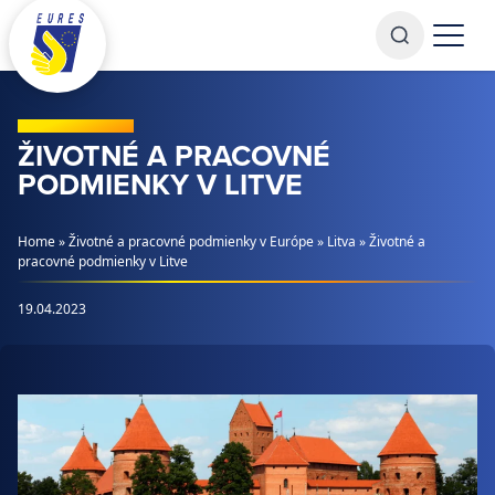
Prejsť na obsah
ŽIVOTNÉ A PRACOVNÉ
PODMIENKY V LITVE
Home
»
Životné a pracovné podmienky v Európe
»
Litva
»
Životné a
pracovné podmienky v Litve
19.04.2023