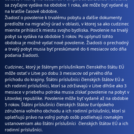
sa zvyčajne vydáva na obdobie 1 roka, ale môže byť vydané aj
na kratšie časové obdobie.
Žiadosť o povolenie k trvalému pobytu a ďalšie dokumenty
predložte na migračný úrad v oblasti, v ktorej sa ako cudzinec
mienite prihlásiť k miestu svojho bydliska. Povolenie na trvalý
pobyt sa vydáva na obdobie 5 rokov. Po uplynutí tohto
obdobia je možné vydať nové povolenie. Žiadosti o prechodný
a trvalý pobyt musia byť preskúmané do 6 mesiacov odo dňa
podania žiadosti.
Cudzinec, ktorý je štátnym príslušníkom členského štátu EÚ
môže ostať v Litve po dobu 3 mesiacov od prvého dňa
príchodu do krajiny. Štátni príslušníci členských štátov EÚ a
ich rodinní príslušníci, ktorí sa zdržiavajú v Litve dlhšie ako 3
mesiace v priebehu polroka musia získať povolenie na pobyt v
Litovskej republike. Povolenie môže byť vydané až na obdobie
5 rokov. Štátni príslušníci členských štátov Európskeho
združenia voľného obchodu a ich rodinní príslušníci, ktorí si
uplatňujú právo na voľný pohyb osôb podliehajú rovnakým
ustanoveniam ako štátni príslušníci členských štátov EÚ a ich
rodinní príslušníci.