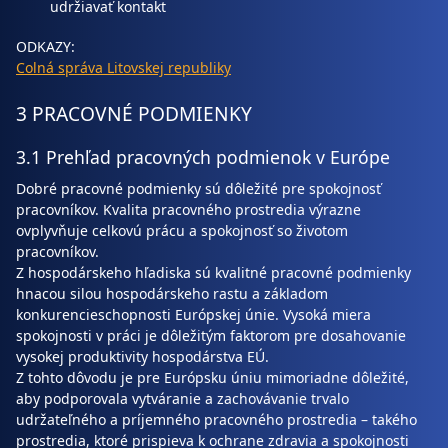
udržiavať kontakt
ODKAZY:
Colná správa Litovskej republiky
3 PRACOVNÉ PODMIENKY
3.1 Prehľad pracovných podmienok v Európe
Dobré pracovné podmienky sú dôležité pre spokojnosť
pracovníkov. Kvalita pracovného prostredia výrazne
ovplyvňuje celkovú prácu a spokojnosť so životom
pracovníkov.
Z hospodárskeho hľadiska sú kvalitné pracovné podmienky
hnacou silou hospodárskeho rastu a základom
konkurencieschopnosti Európskej únie. Vysoká miera
spokojnosti v práci je dôležitým faktorom pre dosahovanie
vysokej produktivity hospodárstva EÚ.
Z tohto dôvodu je pre Európsku úniu mimoriadne dôležité,
aby podporovala vytváranie a zachovávanie trvalo
udržateľného a príjemného pracovného prostredia – takého
prostredia, ktoré prispieva k ochrane zdravia a spokojnosti