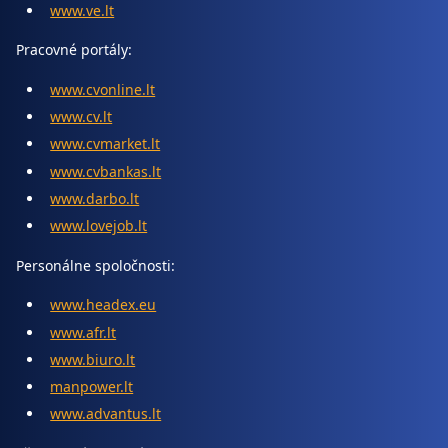
www.ve.lt
Pracovné portály:
www.cvonline.lt
www.cv.lt
www.cvmarket.lt
www.cvbankas.lt
www.darbo.lt
www.lovejob.lt
Personálne spoločnosti:
www.headex.eu
www.afr.lt
www.biuro.lt
manpower.lt
www.advantus.lt