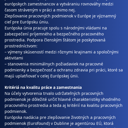
európskych zamestnancov a vytváraniu rovnováhy medzi
časom stráveným v práci a mimo nej.
Zlepšovanie pracovných podmienok v Európe je významný
cieľ pre Európsku úniu.
Európska únia pracuje spolu s národnými vládami na
zabezpečení príjemného a bezpečného pracovného
prostredia. Podpora členským štátom je poskytovaná
prostredníctvom:
– výmeny skúseností medzi rôznymi krajinami a spoločnými
aktivitami
– stanovenia minimálnych požiadaviek na pracovné
podmienky a bezpečnosť a ochranu zdravia pri práci, ktoré sa
majú uplatňovať v celej Európskej únii.
Kritériá na kvalitu práce a zamestnania
Na účely vytvorenia trvalo udržateľných pracovných
podmienok je dôležité určiť hlavné charakteristiky vhodného
pracovného prostredia a teda aj kritérií na kvalitu pracovných
podmienok.
Európska nadácia pre zlepšovanie životných a pracovných
podmienok (Eurofound) v Dubline je agentúrou EÚ, ktorá