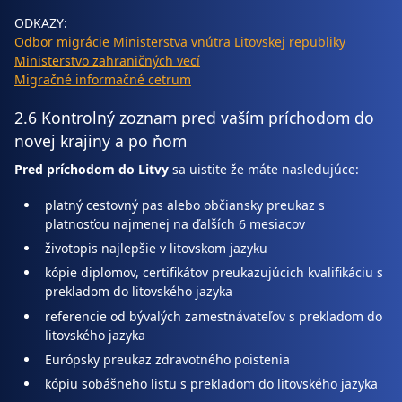
ODKAZY:
Odbor migrácie Ministerstva vnútra Litovskej republiky
Ministerstvo zahraničných vecí
Migračné informačné cetrum
2.6 Kontrolný zoznam pred vaším príchodom do
novej krajiny a po ňom
Pred príchodom do Litvy
sa uistite že máte nasledujúce:
platný cestovný pas alebo občiansky preukaz s
platnosťou najmenej na ďalších 6 mesiacov
životopis najlepšie v litovskom jazyku
kópie diplomov, certifikátov preukazujúcich kvalifikáciu s
prekladom do litovského jazyka
referencie od bývalých zamestnávateľov s prekladom do
litovského jazyka
Európsky preukaz zdravotného poistenia
kópiu sobášneho listu s prekladom do litovského jazyka