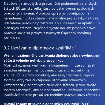
Zlepšovanie životných a pracovných podmienok v členských
štátoch EÚ závisí z veľkej časti od ustanovenia spoločných
pracovných noriem. V pracovnoprávnych predpisoch a
nariadeniach EÚ sa stanovili minimálne požiadavky na trvalo
udržateľné pracovné prostredie a v súčasnosti sa uplatňujú v
členských štátoch. Zlepšenie týchto noriem posilnilo práva
pracovníkov a sú jedným z hlavných úspechov sociálnej
politiky EÚ.
3.2 Uznávanie diplomov a kvalifikácií
Význam vzájomného uznávania diplomov ako nevyhnutnej
súčasti voľného pohybu pracovníkov
Možnosť uznania kvalifikácií a kompetencií môže zohrávať
zásadnú úlohu pri rozhodovaní, či začať pracovať v inej
krajine EÚ. Je preto potrebné, aby sa vypracoval európsky
systém, ktorý zaručí vzájomné uznávanie odborných
kompetencií v jednotlivých členských štátoch. Jedine takýto
systém zabezpečí, aby sa nedostatočné uznávanie odborných
kvalifikácií nestalo prekážkou mobility pracovníkov v rámci EÚ.
Hlavné zásady uznávania odborných kvalifikácií v EÚ