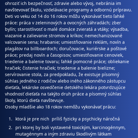
ohroziť ich bezpečnosť, zdravie alebo vývoj, nebránia im
navštevovať školu, vzdelávacie programy a odbornú prípravu.
Deti vo veku od 14 do 16 rokov môžu vykonávať tieto ľahké
práce: práca v zeleninových a ovocných záhradách; zber
bylín; starostlivosť o malé domáce zvieratá a vtáky; výsadba,
viazanie a zalievanie stromov a kríkov; nemechanizované
valcovanie sena; hrabanie; umiestňovanie reklám, novín a
plagátov na billboardoch; doručovacie, kuriérske a poštové
práce; predaj novín a časopisov; umiestňovanie cenoviek,
triedenie a balenie tovaru; ľahké pomocné práce; obliekanie
hračiek; čistenie hračiek; triedenie a balenie bielizne;
servírovanie stola, za predpokladu, že existuje písomný
súhlas jedného z rodičov alebo iného zákonného zástupcu
dieťaťa, lekárske osvedčenie detského lekára potvrdzujúce
vhodnosť dieťaťa na takýto druh práce a písomný súhlas
školy, ktorú dieťa navštevuje.
Osoby mladšie ako 18 rokov nemôžu vykonávať prácu:
ktorá je pre nich príliš fyzicky a psychicky náročná
pri ktorej by boli vystavené toxickým, karcinogénnym,
mutagénnym a iným zdraviu škodlivým látkam