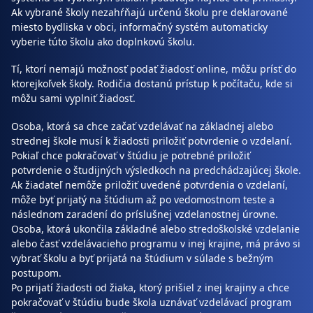
Ak vybrané školy nezahŕňajú určenú školu pre deklarované
miesto bydliska v obci, informačný systém automaticky
vyberie túto školu ako doplnkovú školu.
Tí, ktorí nemajú možnosť podať žiadosť online, môžu prísť do
ktorejkoľvek školy. Rodičia dostanú prístup k počítaču, kde si
môžu sami vyplniť žiadosť.
Osoba, ktorá sa chce začať vzdelávať na základnej alebo
strednej škole musí k žiadosti priložiť potvrdenie o vzdelaní.
Pokiaľ chce pokračovať v štúdiu je potrebné priložiť
potvrdenie o študijných výsledkoch na predchádzajúcej škole.
Ak žiadateľ nemôže priložiť uvedené potvrdenia o vzdelaní,
môže byť prijatý na štúdium až po vedomostnom teste a
následnom zaradení do príslušnej vzdelanostnej úrovne.
Osoba, ktorá ukončila základné alebo stredoškolské vzdelanie
alebo časť vzdelávacieho programu v inej krajine, má právo si
vybrať školu a byť prijatá na štúdium v súlade s bežným
postupom.
Po prijatí žiadosti od žiaka, ktorý prišiel z inej krajiny a chce
pokračovať v štúdiu bude škola uznávať vzdelávací program