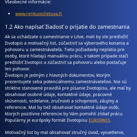
Všeobecné informácie:
www.renkuosilietuva.lt
1.2 Ako napísať žiadosť o prijatie do zamestnania
Ak sa uchádzate o zamestnanie v Litve, mali by ste predložiť
životopis a motivačný list, zúčastniť sa výberového konania a
pohovoru u zamestnávateľa. Tieto požiadavky neplatia pre
osoby, ktoré hľadajú manuálnu prácu, v takom prípade stačí
predložiť životopis a zúčastniť sa pohovoru alebo postačuje
len pohovor.
Životopis je jedným z hlavných dokumentov, ktorým
prezentujete seba potenciálnemu zamestnávateľovi. Nie sú
striktne stanovené pravidlá pre písanie životopisu, ale mal by
obsahovať osobné údaje, kontaktné údaje, pracovné
skúsenosti, vzdelanie, zručnosti a schopnosti, záujmy a
referencie. Mal by tiež obsahovať kontaktné údaje osôb,
ktorých pozitívne referencie by Vám pomohli získať prácu.
Populárny je európsky formát životopisu
EUROPASS
.
Motivačný list by mal obsahovať stručný úvod, vysvetlenie,