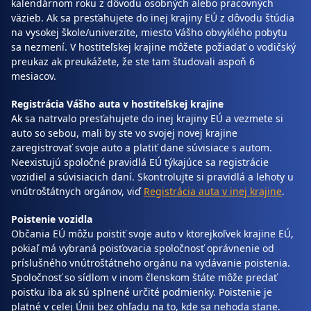
kalendárnom roku z dôvodu osobných alebo pracovných
väzieb. Ak sa presťahujete do inej krajiny EÚ z dôvodu štúdia
na vysokej škole/univerzite, miesto Vášho obvyklého pobytu
sa nezmení. V hostiteľskej krajine môžete požiadať o vodičský
preukaz ak preukážete, že ste tam študovali aspoň 6
mesiacov.
Registrácia Vášho auta v hostiteľskej krajine
Ak sa natrvalo presťahujete do inej krajiny EÚ a vezmete si
auto so sebou, mali by ste vo svojej novej krajine
zaregistrovať svoje auto a platiť dane súvisiace s autom.
Neexistujú spoločné pravidlá EÚ týkajúce sa registrácie
vozidiel a súvisiacich daní. Skontrolujte si pravidlá a lehoty u
vnútroštátnych orgánov, viď
Registrácia auta v inej krajine
.
Poistenie vozidla
Občania EÚ môžu poistiť svoje auto v ktorejkoľvek krajine EÚ,
pokiaľ má vybraná poisťovacia spoločnosť oprávnenie od
príslušného vnútroštátneho orgánu na vydávanie poistenia.
Spoločnosť so sídlom v inom členskom štáte môže predať
poistku iba ak sú splnené určité podmienky. Poistenie je
platné v celej Únii bez ohľadu na to, kde sa nehoda stane.