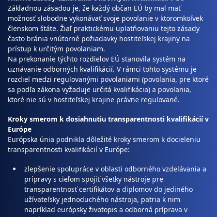
Základnou zásadou je, že každý občan EÚ by mal mať
možnosť slobodne vykonávať svoje povolanie v ktoromkoľvek
členskom štáte. Žiaľ praktickému uplatňovaniu tejto zásady
často bránia vnútorné požiadavky hostiteľskej krajiny na
prístup k určitým povolaniam.
Na prekonanie týchto rozdielov EÚ stanovila systém na
uznávanie odborných kvalifikácií. V rámci tohto systému je
rozdiel medzi regulovanými povolaniami (povolania, pre ktoré
sa podľa zákona vyžaduje určitá kvalifikácia) a povolania,
ktoré nie sú v hostiteľskej krajine právne regulované.
Kroky smerom k dosiahnutiu transparentnosti kvalifikácií v
Európe
Európska únia podnikla dôležité kroky smerom k docieleniu
transparentnosti kvalifikácií v Európe:
zlepšenie spolupráce v oblasti odborného vzdelávania a
prípravy s cieľom spojiť všetky nástroje pre
transparentnosť certifikátov a diplomov do jediného
užívateľsky jednoduchého nástroja, patria k nim
napríklad európsky životopis a odborná príprava v