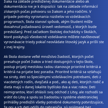
žiaka na základe predloženej dokumentácie alebo ak
dokumentácia nie je k dispozícii tak na základe informácií
získaných počas pohovoru so žiakom a jeho rodičmi. V
prípade potreby vyrovnania rozdielov vo vzdelávacích
programoch, škola stanoví spôsob, akým študent môže
dosiahnuť požadovanú úroveň vedomostí, z ktorých bude
preskúšaný. Pred začiatkom školskej dochádzky v školách,
ktoré poskytujú všeobecné vzdelávanie môžete navštevovať
vyrovnávacie triedy pokiaľ neovládate litovský jazyk a prišli ste
z inej krajiny.
Ak škola dostane veľké množstvo žiadostí, ktorých počet
presahuje počet žiakov a tried dostupných v tejto škole,
postup prijatý mestskou radou stanovuje prioritné kritériá a
kritériá na prijatie bez poradia. Prioritné kritériá sa vzťahujú
na siroty, deti so špeciálnymi vzdelávacími potrebami, deti z
viacdetných rodín, dvojčatá a pod., ako aj deti, ktorých rodič a
dieťa majú v danej lokalite bydlisko dva a viac rokov. Deti
reimigrantov, ktorí ohlásili svoj odchod z Litvy, ale rozhodli sa
vrátiť do Litvy a spolu so žiadosťou v systéme elektronickej
prihlášky predložili všetky potrebné dokumenty potvrdzujúce,
že oni a ich deti odišli do zahraničia, sú prijímané bez