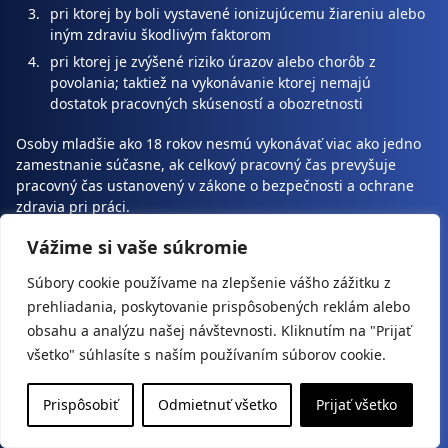
pri ktorej by boli vystavené ionizujúcemu žiareniu alebo
iným zdraviu škodlivým faktorom
pri ktorej je zvýšené riziko úrazov alebo chorôb z
povolania; taktiež na vykonávanie ktorej nemajú
dostatok pracovných skúseností a obozretnosti
Osoby mladšie ako 18 rokov nesmú vykonávať viac ako jedno
zamestnanie súčasne, ak celkový pracovný čas prevyšuje
pracovný čas ustanovený v zákone o bezpečnosti a ochrane
zdravia pri práci.
Druhy pracovných zmlúv môžu byť:
Vážime si vaše súkromie
Pracovná zmluva na dobu neurčitú
Súbory cookie používame na zlepšenie vášho zážitku z
Pracovná zmluva na dobu určitú
prehliadania, poskytovanie prispôsobených reklám alebo
Pracovná zmluva na základe projektu
obsahu a analýzu našej návštevnosti. Kliknutím na "Prijať
Pracovná zmluva o spoločnom využívaní pracoviska
všetko" súhlasíte s naším používaním súborov cookie.
Pracovná zmluva s viacerými zamestnávateľmi
Zmluva o dočasnom pracovnom pomere
Prispôsobiť
Odmietnuť všetko
Prijať všetko
Pracovná zmluva o učňovskej príprave