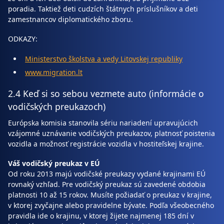
poradia. Taktiež deti cudzích štátnych príslušníkov a deti
zamestnancov diplomatického zboru.
ODKAZY:
Ministerstvo školstva a vedy Litovskej republiky
www.migration.lt
2.4 Keď si so sebou vezmete auto (informácie o
vodičských preukazoch)
Európska komisia stanovila sériu nariadení upravujúcich
vzájomné uznávanie vodičských preukazov, platnosť poistenia
vozidla a možnosť registrácie vozidla v hostiteľskej krajine.
Váš vodičský preukaz v EÚ
Od roku 2013 majú vodičské preukazy vydané krajinami EÚ
rovnaký vzhľad. Pre vodičský preukaz sú zavedené obdobia
platnosti 10 až 15 rokov. Musíte požiadať o preukaz v krajine,
v ktorej zvyčajne alebo pravidelne bývate. Podľa všeobecného
pravidla ide o krajinu, v ktorej žijete najmenej 185 dní v