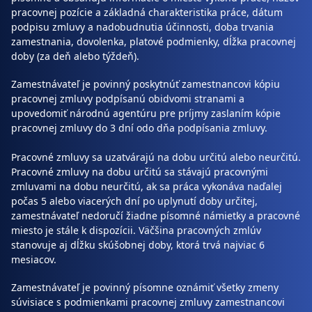
pracovnej pozície a základná charakteristika práce, dátum
podpisu zmluvy a nadobudnutia účinnosti, doba trvania
zamestnania, dovolenka, platové podmienky, dĺžka pracovnej
doby (za deň alebo týždeň).
Zamestnávateľ je povinný poskytnúť zamestnancovi kópiu
pracovnej zmluvy podpísanú obidvomi stranami a
upovedomiť národnú agentúru pre príjmy zaslaním kópie
pracovnej zmluvy do 3 dní odo dňa podpísania zmluvy.
Pracovné zmluvy sa uzatvárajú na dobu určitú alebo neurčitú.
Pracovné zmluvy na dobu určitú sa stávajú pracovnými
zmluvami na dobu neurčitú, ak sa práca vykonáva naďalej
počas 5 alebo viacerých dní po uplynutí doby určitej,
zamestnávateľ nedoručí žiadne písomné námietky a pracovné
miesto je stále k dispozícii. Väčšina pracovných zmlúv
stanovuje aj dĺžku skúšobnej doby, ktorá trvá najviac 6
mesiacov.
Zamestnávateľ je povinný písomne oznámiť všetky zmeny
súvisiace s podmienkami pracovnej zmluvy zamestnancovi