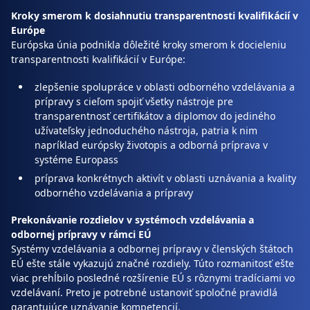
Kroky smerom k dosiahnutiu transparentnosti kvalifikácií v
Európe
Európska únia podnikla dôležité kroky smerom k docieleniu
transparentnosti kvalifikácií v Európe:
zlepšenie spolupráce v oblasti odborného vzdelávania a
prípravy s cieľom spojiť všetky nástroje pre
transparentnosť certifikátov a diplomov do jediného
užívateľsky jednoduchého nástroja, patria k nim
napríklad európsky životopis a odborná príprava v
systéme Europass
príprava konkrétnych aktivít v oblasti uznávania a kvality
odborného vzdelávania a prípravy
Prekonávanie rozdielov v systémoch vzdelávania a
odbornej prípravy v rámci EÚ
Systémy vzdelávania a odbornej prípravy v členských štátoch
EÚ ešte stále vykazujú značné rozdiely. Túto rozmanitosť ešte
viac prehĺbilo posledné rozšírenie EÚ s rôznymi tradíciami vo
vzdelávaní. Preto je potrebné ustanoviť spoločné pravidlá
garantujúce uznávanie kompetencií.