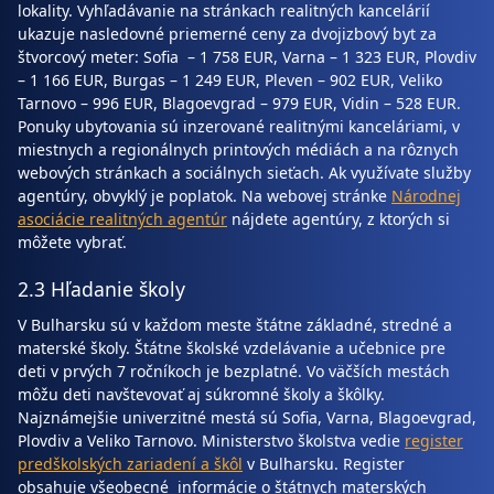
lokality. Vyhľadávanie na stránkach realitných kancelárií
ukazuje nasledovné priemerné ceny za dvojizbový byt za
štvorcový meter: Sofia – 1 758 EUR, Varna – 1 323 EUR, Plovdiv
– 1 166 EUR, Burgas – 1 249 EUR, Pleven – 902 EUR, Veliko
Tarnovo – 996 EUR, Blagoevgrad – 979 EUR, Vidin – 528 EUR.
Ponuky ubytovania sú inzerované realitnými kanceláriami, v
miestnych a regionálnych printových médiách a na rôznych
webových stránkach a sociálnych sieťach. Ak využívate služby
agentúry, obvyklý je poplatok. Na webovej stránke
Národnej
asociácie realitných agentúr
nájdete agentúry, z ktorých si
môžete vybrať.
2.3 Hľadanie školy
V Bulharsku sú v každom meste štátne základné, stredné a
materské školy. Štátne školské vzdelávanie a učebnice pre
deti v prvých 7 ročníkoch je bezplatné. Vo väčších mestách
môžu deti navštevovať aj súkromné školy a škôlky.
Najznámejšie univerzitné mestá sú Sofia, Varna, Blagoevgrad,
Plovdiv a Veliko Tarnovo. Ministerstvo školstva vedie
register
predškolských zariadení a škôl
v Bulharsku. Register
obsahuje všeobecné informácie o štátnych materských