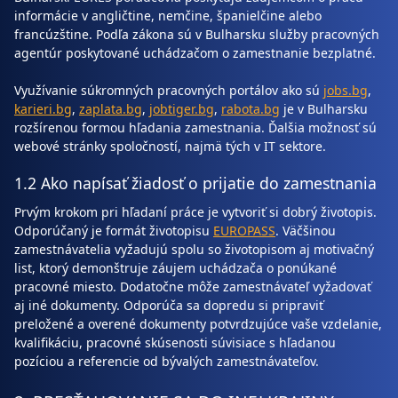
informácie v angličtine, nemčine, španielčine alebo
francúzštine. Podľa zákona sú v Bulharsku služby pracovných
agentúr poskytované uchádzačom o zamestnanie bezplatné.
Využívanie súkromných pracovných portálov ako sú
jobs.bg
,
karieri.bg
,
zaplata.bg
,
jobtiger.bg
,
rabota.bg
je v Bulharsku
rozšírenou formou hľadania zamestnania. Ďalšia možnosť sú
webové stránky spoločností, najmä tých v IT sektore.
1.2 Ako napísať žiadosť o prijatie do zamestnania
Prvým krokom pri hľadaní práce je vytvoriť si dobrý životopis.
Odporúčaný je formát životopisu
EUROPASS
. Väčšinou
zamestnávatelia vyžadujú spolu so životopisom aj motivačný
list, ktorý demonštruje záujem uchádzača o ponúkané
pracovné miesto. Dodatočne môže zamestnávateľ vyžadovať
aj iné dokumenty. Odporúča sa dopredu si pripraviť
preložené a overené dokumenty potvrdzujúce vaše vzdelanie,
kvalifikáciu, pracovné skúsenosti súvisiace s hľadanou
pozíciou a referencie od bývalých zamestnávateľov.