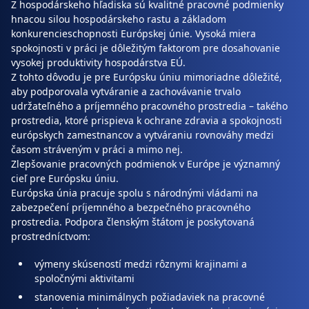
Z hospodárskeho hľadiska sú kvalitné pracovné podmienky
hnacou silou hospodárskeho rastu a základom
konkurencieschopnosti Európskej únie. Vysoká miera
spokojnosti v práci je dôležitým faktorom pre dosahovanie
vysokej produktivity hospodárstva EÚ.
Z tohto dôvodu je pre Európsku úniu mimoriadne dôležité,
aby podporovala vytváranie a zachovávanie trvalo
udržateľného a príjemného pracovného prostredia – takého
prostredia, ktoré prispieva k ochrane zdravia a spokojnosti
európskych zamestnancov a vytváraniu rovnováhy medzi
časom stráveným v práci a mimo nej.
Zlepšovanie pracovných podmienok v Európe je významný
cieľ pre Európsku úniu.
Európska únia pracuje spolu s národnými vládami na
zabezpečení príjemného a bezpečného pracovného
prostredia. Podpora členským štátom je poskytovaná
prostredníctvom:
výmeny skúseností medzi rôznymi krajinami a
spoločnými aktivitami
stanovenia minimálnych požiadaviek na pracovné