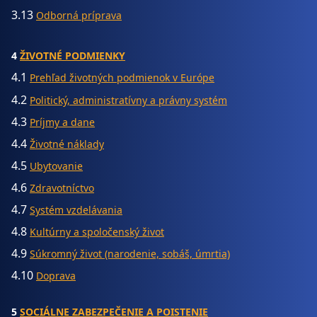
3.13
Odborná príprava
4
ŽIVOTNÉ PODMIENKY
4.1
Prehľad životných podmienok v Európe
4.2
Politický, administratívny a právny systém
4.3
Príjmy a dane
4.4
Životné náklady
4.5
Ubytovanie
4.6
Zdravotníctvo
4.7
Systém vzdelávania
4.8
Kultúrny a spoločenský život
4.9
Súkromný život (narodenie, sobáš, úmrtia)
4.10
Doprava
5
SOCIÁLNE ZABEZPEČENIE A POISTENIE