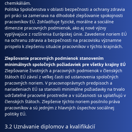
chemikáliám.
Politika Spoločenstva v oblasti bezpečnosti a ochrany zdravia
pri práci sa zameriava na dlhodobé zlepšovanie spokojnosti
pracovníkov EÚ. Zohľadňuje fyzické, morálne a sociálne
dimenzie pracovných podmienok, ako aj nové výzvy
vyplývajúce z rozšírenia Európskej únie. Zavedenie noriem EÚ
na ochranu zdravia a bezpečnosti na pracovisku významne
prispelo k zlepšeniu situácie pracovníkov v týchto krajinách.
Zlepšovanie pracovných podmienok stanovením
minimálnych spoločných požiadaviek pre všetky krajiny EÚ
Zlepšovanie životných a pracovných podmienok v členských
štátoch EÚ závisí z veľkej časti od ustanovenia spoločných
pracovných noriem. V pracovnoprávnych predpisoch a
nariadeniach EÚ sa stanovili minimálne požiadavky na trvalo
udržateľné pracovné prostredie a v súčasnosti sa uplatňujú v
členských štátoch. Zlepšenie týchto noriem posilnilo práva
pracovníkov a sú jedným z hlavných úspechov sociálnej
politiky EÚ.
3.2 Uznávanie diplomov a kvalifikácií