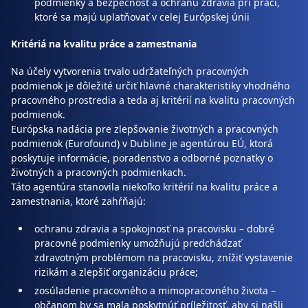
podmienky a bezpečnosť a ochranu zdravia pri práci,
ktoré sa majú uplatňovať v celej Európskej únii
Kritériá na kvalitu práce a zamestnania
Na účely vytvorenia trvalo udržateľných pracovných
podmienok je dôležité určiť hlavné charakteristiky vhodného
pracovného prostredia a teda aj kritérií na kvalitu pracovných
podmienok.
Európska nadácia pre zlepšovanie životných a pracovných
podmienok (Eurofound) v Dubline je agentúrou EÚ, ktorá
poskytuje informácie, poradenstvo a odborné poznatky o
životných a pracovných podmienkach.
Táto agentúra stanovila niekoľko kritérií na kvalitu práce a
zamestnania, ktoré zahŕňajú:
ochranu zdravia a spokojnosť na pracovisku – dobré
pracovné podmienky umožňujú predchádzať
zdravotným problémom na pracovisku, znížiť vystavenie
rizikám a zlepšiť organizáciu práce;
zosúladenie pracovného a mimopracovného života –
občanom by sa mala poskytnúť príležitosť, aby si našli