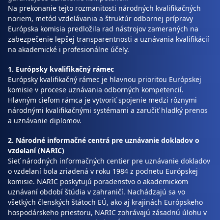
Na prekonanie tejto rozmanitosti národných kvalifikačných
noriem, metód vzdelávania a štruktúr odbornej prípravy
Európska komisia predložila rad nástrojov zameraných na
zabezpečenie lepšej transparentnosti a uznávania kvalifikácií
na akademické i profesionálne účely.
1. Európsky kvalifikačný rámec
Európsky kvalifikačný rámec je hlavnou prioritou Európskej
komisie v procese uznávania odborných kompetencií.
Hlavným cieľom rámca je vytvoriť spojenie medzi rôznymi
národnými kvalifikačnými systémami a zaručiť hladký prenos
a uznávanie diplomov.
2. Národné informačné centrá pre uznávanie dokladov o
vzdelaní (NARIC)
Sieť národných informačných centier pre uznávanie dokladov
o vzdelaní bola zriadená v roku 1984 z podnetu Európskej
komisie. NARIC poskytujú poradenstvo o akademickom
uznávaní období štúdia v zahraničí. Nachádzajú sa vo
všetkých členských štátoch EÚ, ako aj krajinách Európskeho
hospodárskeho priestoru, NARIC zohrávajú zásadnú úlohu v