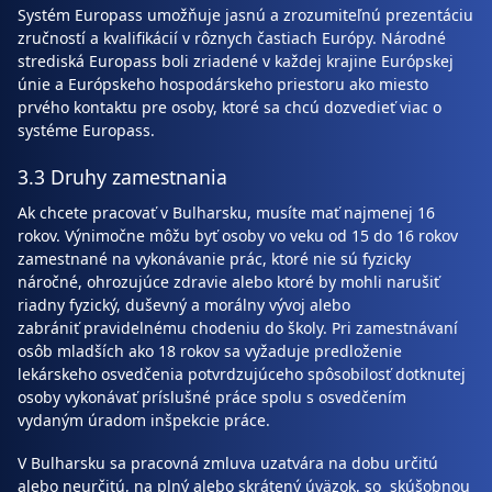
Systém Europass umožňuje jasnú a zrozumiteľnú prezentáciu
zručností a kvalifikácií v rôznych častiach Európy. Národné
strediská Europass boli zriadené v každej krajine Európskej
únie a Európskeho hospodárskeho priestoru ako miesto
prvého kontaktu pre osoby, ktoré sa chcú dozvedieť viac o
systéme Europass.
3.3 Druhy zamestnania
Ak chcete pracovať v Bulharsku, musíte mať najmenej 16
rokov. Výnimočne môžu byť osoby vo veku od 15 do 16 rokov
zamestnané na vykonávanie prác, ktoré nie sú fyzicky
náročné, ohrozujúce zdravie alebo ktoré by mohli narušiť
riadny fyzický, duševný a morálny vývoj alebo
zabrániť pravidelnému chodeniu do školy. Pri zamestnávaní
osôb mladších ako 18 rokov sa vyžaduje predloženie
lekárskeho osvedčenia potvrdzujúceho spôsobilosť dotknutej
osoby vykonávať príslušné práce spolu s osvedčením
vydaným úradom inšpekcie práce.
V Bulharsku sa pracovná zmluva uzatvára na dobu určitú
alebo neurčitú, na plný alebo skrátený úväzok, so skúšobnou