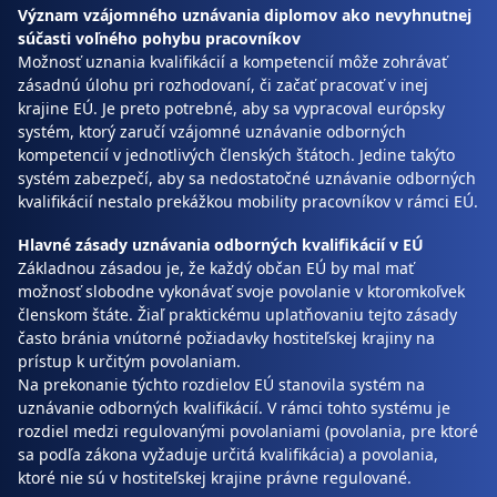
Význam vzájomného uznávania diplomov ako nevyhnutnej
súčasti voľného pohybu pracovníkov
Možnosť uznania kvalifikácií a kompetencií môže zohrávať
zásadnú úlohu pri rozhodovaní, či začať pracovať v inej
krajine EÚ. Je preto potrebné, aby sa vypracoval európsky
systém, ktorý zaručí vzájomné uznávanie odborných
kompetencií v jednotlivých členských štátoch. Jedine takýto
systém zabezpečí, aby sa nedostatočné uznávanie odborných
kvalifikácií nestalo prekážkou mobility pracovníkov v rámci EÚ.
Hlavné zásady uznávania odborných kvalifikácií v EÚ
Základnou zásadou je, že každý občan EÚ by mal mať
možnosť slobodne vykonávať svoje povolanie v ktoromkoľvek
členskom štáte. Žiaľ praktickému uplatňovaniu tejto zásady
často bránia vnútorné požiadavky hostiteľskej krajiny na
prístup k určitým povolaniam.
Na prekonanie týchto rozdielov EÚ stanovila systém na
uznávanie odborných kvalifikácií. V rámci tohto systému je
rozdiel medzi regulovanými povolaniami (povolania, pre ktoré
sa podľa zákona vyžaduje určitá kvalifikácia) a povolania,
ktoré nie sú v hostiteľskej krajine právne regulované.