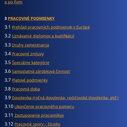
a po ňom
3
PRACOVNÉ PODMIENKY
3.1
Prehľad pracovných podmienok v Európe
3.2
Uznávanie diplomov a kvalifikácií
3.3
Druhy zamestnania
3.4
Pracovné zmluvy
3.5
Špeciálne kategórie
3.6
Samostatná zárobková činnosť
3.7
Platové podmienky
3.8
Pracovná doba
3.9
Dovolenka (ročná dovolenka, rodičovská dovolenka, atď.)
3.10
Ukončenie pracovného pomeru
3.11
Zastupovanie pracovníkov
3.12
Pracovné spory – štrajky