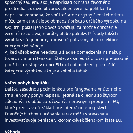
spoločný záujem, ako je napríklad ochrana životného
prostredia, zdravie občanov alebo verejná politika. To
napríklad znamená, že vnútroštátne orgány členského štátu
môžu zamietnuť alebo obmedziť prístup určitého výrobku na
svoj trh, pokiaľ jeho dovoz považujú za možné ohrozenie
verejného zdravia, morálky alebo politiky. Príklady takých
výrobkov sú geneticky upravené potraviny alebo niektoré
energetické nápoje.
Aj keď všeobecne neexistujú žiadne obmedzenia na nákup
tovarov v inom členskom štáte, ak sa jedná o tovar pre osobné
použitie, existuje v rámci EU rada obmedzení pre určité
kategórie výrobkov, ako je alkohol a tabak.
Voľný pohyb kapitálu
Ďalšou zásadnou podmienkou pre fungovanie vnútorného
trhu je voľný pohyb kapitálu. Jedná sa o jednu zo štyroch
základných slobôd zaručovaných právnymi predpismi EU,
ktoré predstavujú základ pre integráciu európskych
finančných trhov. Európania teraz môžu spravovať a
investovať svoje peniaze v ktoromkoľvek členskom štáte EU.
Výhody