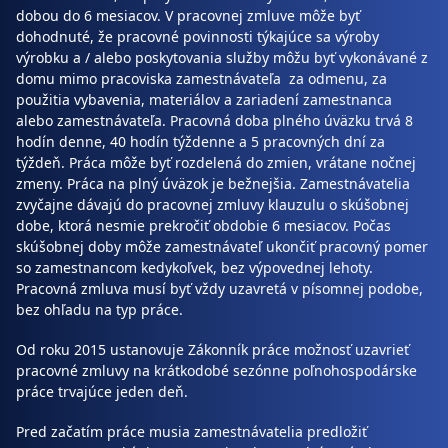
dobou do 6 mesiacov. V pracovnej zmluve môže byť
dohodnuté, že pracovné povinnosti týkajúce sa výroby
výrobku a / alebo poskytovania služby môžu byť vykonávané z
domu mimo pracoviska zamestnávateľa za odmenu, za
použitia vybavenia, materiálov a zariadení zamestnanca
alebo zamestnávateľa. Pracovná doba plného úväzku trvá 8
hodín denne, 40 hodín týždenne a 5 pracovných dní za
týždeň. Práca môže byť rozdelená do zmien, vrátane nočnej
zmeny. Práca na plný úväzok je bežnejšia. Zamestnávatelia
zvyčajne dávajú do pracovnej zmluvy klauzulu o skúšobnej
dobe, ktorá nesmie prekročiť obdobie 6 mesiacov. Počas
skúšobnej doby môže zamestnávateľ ukončiť pracovný pomer
so zamestnancom kedykoľvek, bez výpovednej lehoty.
Pracovná zmluva musí byť vždy uzavretá v písomnej podobe,
bez ohľadu na typ práce.
Od roku 2015 ustanovuje Zákonník práce možnosť uzavrieť
pracovné zmluvy na krátkodobé sezónne poľnohospodárske
práce trvajúce jeden deň.
Pred začatím práce musia zamestnávatelia predložiť