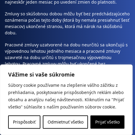
najneskôr jeden mesiac po uvedení zmien do platnosti.
Zmluvy so skúšobnou dobou môžu byť bez predchádzajúceho
oznámenia počas tejto doby (ktorá by nemala presiahnuť šesť
mesiacov) ukončené stranou, ktorá má nárok na skúšobnú
dobu.
Pracovné zmluvy uzatvorené na dobu neurčitú sa ukončujú s
výpovednou lehotou jedného mesiaca a pracovné zmluvy
uzavreté na dobu určitú s trojmesačnou výpovednou
lehotou. Pracovné zmluvy môžu byť ukončené bez
predchádzajúceho oznámenia po vzájomnom súhlase
Vážime si vaše súkromie
zmluvných strán alebo po ich uplynutí; keď sa zamestnanec,
ktorého povinnosti plnil náhradník vráti; keď bola práca, na
Súbory cookie používame na zlepšenie vášho zážitku z
ktorú bola osoba prijatá, ukončená; atď.
prehliadania, poskytovanie prispôsobených reklám alebo
obsahu a analýzu našej návštevnosti. Kliknutím na "Prijať
Zamestnávatelia môžu prepustiť zamestnancov, ktorí
všetko" súhlasíte s naším používaním súborov cookie.
spĺňajú podmienky na odchod do dôchodku na základe veku
a dĺžky zamestnania s výpovednou lehotou jedného
mesiaca. Zamestnanci môžu ukončiť svoj pracovný pomer so
Prispôsobiť
Odmietnuť všetko
Prijať všetko
zamestnávateľom za rovnakých podmienok, ale bez
oznámenia.