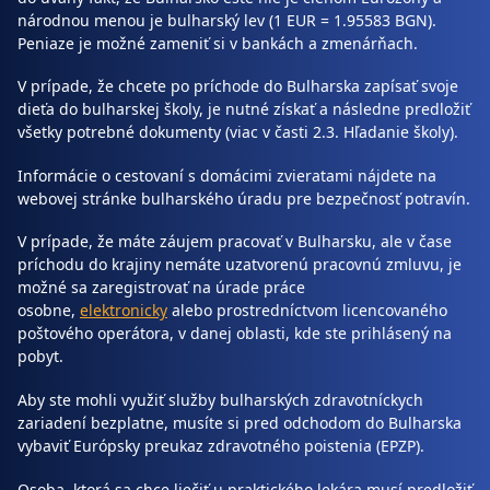
národnou menou je bulharský lev (1 EUR = 1.95583 BGN).
Peniaze je možné zameniť si v bankách a zmenárňach.
V prípade, že chcete po príchode do Bulharska zapísať svoje
dieťa do bulharskej školy, je nutné získať a následne predložiť
všetky potrebné dokumenty (viac v časti 2.3. Hľadanie školy).
Informácie o cestovaní s domácimi zvieratami nájdete na
webovej stránke bulharského úradu pre bezpečnosť potravín.
V prípade, že máte záujem pracovať v Bulharsku, ale v čase
príchodu do krajiny nemáte uzatvorenú pracovnú zmluvu, je
možné sa zaregistrovať na úrade práce
osobne,
elektronicky
alebo prostredníctvom licencovaného
poštového operátora, v danej oblasti, kde ste prihlásený na
pobyt.
Aby ste mohli využiť služby bulharských zdravotníckych
zariadení bezplatne, musíte si pred odchodom do Bulharska
vybaviť Európsky preukaz zdravotného poistenia (EPZP).
Osoba, ktorá sa chce liečiť u praktického lekára musí predložiť