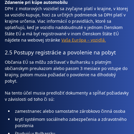
Zdanenie pri kúpe automobilu
DPH z motorových vozidiel sa zvyčajne platí v krajine, v ktorej
sa vozidlo kupuje, hoci za určitých podmienok sa DPH platí v
krajine určenia. Viac informácií o pravidlách, ktoré sa
uplatňujú, keď je vozidlo nadobudnuté v jednom členskom
štáte EÚ a má byť registrované v inom členskom štáte EÚ
nájdete na webovej stránke
Vaša Európa – vozidlá.
2.5 Postupy registrácie a povolenie na pobyt
Občania EÚ sa môžu zdržiavať v Bulharsku s platným
občianskym preukazom alebo pasom 3 mesiace po vstupe do
krajiny, potom musia požiadať o povolenie na dlhodobý
pobyt.
Na tento účel musia predložiť dokumenty a spĺňať požiadavky
v závislosti od toho či sú:
zamestnanec alebo samostatne zárobkovo činná osoba
krytí systémom sociálneho zabezpečenia a zdravotného
poistenia
študujú v Bulharsku