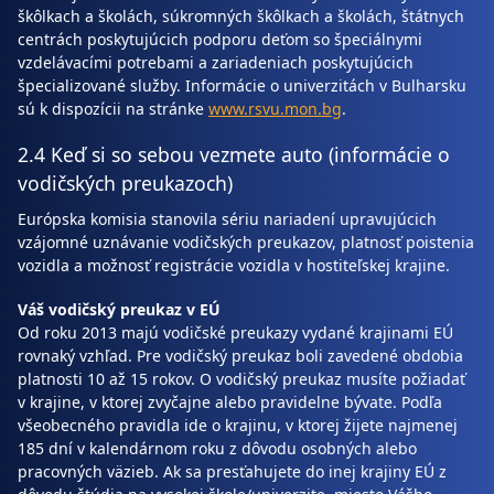
škôlkach a školách, súkromných škôlkach a školách, štátnych
centrách poskytujúcich podporu deťom so špeciálnymi
vzdelávacími potrebami a zariadeniach poskytujúcich
špecializované služby. Informácie o univerzitách v Bulharsku
sú k dispozícii na stránke
www.rsvu.mon.bg
.
2.4 Keď si so sebou vezmete auto (informácie o
vodičských preukazoch)
Európska komisia stanovila sériu nariadení upravujúcich
vzájomné uznávanie vodičských preukazov, platnosť poistenia
vozidla a možnosť registrácie vozidla v hostiteľskej krajine.
Váš vodičský preukaz v EÚ
Od roku 2013 majú vodičské preukazy vydané krajinami EÚ
rovnaký vzhľad. Pre vodičský preukaz boli zavedené obdobia
platnosti 10 až 15 rokov. O vodičský preukaz musíte požiadať
v krajine, v ktorej zvyčajne alebo pravidelne bývate. Podľa
všeobecného pravidla ide o krajinu, v ktorej žijete najmenej
185 dní v kalendárnom roku z dôvodu osobných alebo
pracovných väzieb. Ak sa presťahujete do inej krajiny EÚ z