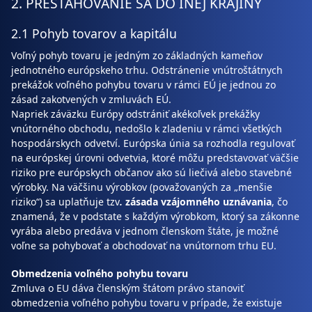
2. PRESŤAHOVANIE SA DO INEJ KRAJINY
2.1 Pohyb tovarov a kapitálu
Voľný pohyb tovaru je jedným zo základných kameňov
jednotného európskeho trhu. Odstránenie vnútroštátnych
prekážok voľného pohybu tovaru v rámci EÚ je jednou zo
zásad zakotvených v zmluvách EÚ.
Napriek záväzku Európy odstrániť akékoľvek prekážky
vnútorného obchodu, nedošlo k zladeniu v rámci všetkých
hospodárskych odvetví. Európska únia sa rozhodla regulovať
na európskej úrovni odvetvia, ktoré môžu predstavovať väčšie
riziko pre európskych občanov ako sú liečivá alebo stavebné
výrobky. Na väčšinu výrobkov (považovaných za „menšie
riziko“) sa uplatňuje tzv
.
zásada vzájomného uznávania
, čo
znamená, že v podstate s každým výrobkom, ktorý sa zákonne
vyrába alebo predáva v jednom členskom štáte, je možné
voľne sa pohybovať a obchodovať na vnútornom trhu EU.
Obmedzenia voľného pohybu tovaru
Zmluva o EU dáva členským štátom právo stanoviť
obmedzenia voľného pohybu tovaru v prípade, že existuje