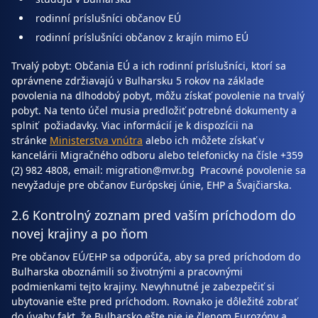
rodinní príslušníci občanov EÚ
rodinní príslušníci občanov z krajín mimo EÚ
Trvalý pobyt: Občania EÚ a ich rodinní príslušníci, ktorí sa
oprávnene zdržiavajú v Bulharsku 5 rokov na základe
povolenia na dlhodobý pobyt, môžu získať povolenie na trvalý
pobyt. Na tento účel musia predložiť potrebné dokumenty a
splniť požiadavky. Viac informácií je k dispozícii na
stránke
Ministerstva vnútra
alebo ich môžete získať v
kancelárii Migračného odboru alebo telefonicky na čísle +359
(2) 982 4808, email: migration@mvr.bg Pracovné povolenie sa
nevyžaduje pre občanov Európskej únie, EHP a Švajčiarska.
2.6 Kontrolný zoznam pred vaším príchodom do
novej krajiny a po ňom
Pre občanov EÚ/EHP sa odporúča, aby sa pred príchodom do
Bulharska oboznámili so životnými a pracovnými
podmienkami tejto krajiny. Nevyhnutné je zabezpečiť si
ubytovanie ešte pred príchodom. Rovnako je dôležité zobrať
do úvahy fakt, že Bulharsko ešte nie je členom Eurozóny a