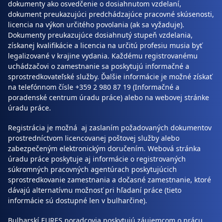
dokumenty ako osvedčenie o dosiahnutom vzdelaní,
dokument preukazujúci predchádzajúce pracovné skúsenosti,
licencia na výkon určitého povolania (ak sa vyžaduje).
Dokumenty preukazujúce dosiahnutý stupeň vzdelania,
získanej kvalifikácie a licencia na určitú profesiu musia byť
legalizované v krajine vydania. Každému registrovanému
uchádzačovi o zamestnanie sa poskytujú informačné a
sprostredkovateľské služby. Ďalšie informácie je možné získať
na telefónnom čísle +359 2 980 87 19 (Informačné a
poradenské centrum úradu práce) alebo na webovej stránke
úradu práce.
Registrácia je možná aj zaslaním požadovaných dokumentov
prostredníctvom licencovanej poštovej služby alebo
zabezpečeným elektronickým doručením. Webová stránka
úradu práce poskytuje aj informácie o registrovaných
súkromných pracovných agentúrach poskytujúcich
sprostredkovanie zamestnania a dočasné zamestnanie, ktoré
dávajú alternatívnu možnosť pri hľadaní práce (tieto
informácie sú dostupné len v bulharčine).
Bulharskí EURES poradcovia poskytujú záujemcom o prácu