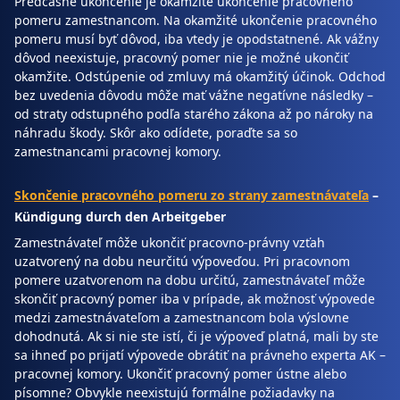
Predčasné ukončenie je okamžité ukončenie pracovného
pomeru zamestnancom. Na okamžité ukončenie pracovného
pomeru musí byť dôvod, iba vtedy je opodstatnené. Ak vážny
dôvod neexistuje, pracovný pomer nie je možné ukončiť
okamžite. Odstúpenie od zmluvy má okamžitý účinok. Odchod
bez uvedenia dôvodu môže mať vážne negatívne následky –
od straty odstupného podľa starého zákona až po nároky na
náhradu škody. Skôr ako odídete, poraďte sa so
zamestnancami pracovnej komory.
Skončenie pracovného pomeru zo strany zamestnávateľa
–
Kündigung durch den Arbeitgeber
Zamestnávateľ môže ukončiť pracovno-právny vzťah
uzatvorený na dobu neurčitú výpoveďou. Pri pracovnom
pomere uzatvorenom na dobu určitú, zamestnávateľ môže
skončiť pracovný pomer iba v prípade, ak možnosť výpovede
medzi zamestnávateľom a zamestnancom bola výslovne
dohodnutá. Ak si nie ste istí, či je výpoveď platná, mali by ste
sa ihneď po prijatí výpovede obrátiť na právneho experta AK –
pracovnej komory. Ukončiť pracovný pomer ústne alebo
písomne? Obvykle neexistujú formálne požiadavky na