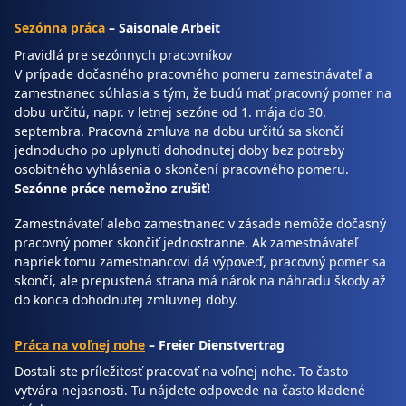
Sezónna práca
–
Saisonale Arbeit
Pravidlá pre sezónnych pracovníkov
V prípade dočasného pracovného pomeru zamestnávateľ a
zamestnanec súhlasia s tým, že budú mať pracovný pomer na
dobu určitú, napr. v letnej sezóne od 1. mája do 30.
septembra. Pracovná zmluva na dobu určitú sa skončí
jednoducho po uplynutí dohodnutej doby bez potreby
osobitného vyhlásenia o skončení pracovného pomeru.
Sezónne práce nemožno zrušiť!
Zamestnávateľ alebo zamestnanec v zásade nemôže dočasný
pracovný pomer skončiť jednostranne. Ak zamestnávateľ
napriek tomu zamestnancovi dá výpoveď, pracovný pomer sa
skončí, ale prepustená strana má nárok na náhradu škody až
do konca dohodnutej zmluvnej doby.
Práca na voľnej nohe
– Freier Dienstvertrag
Dostali ste príležitosť pracovať na voľnej nohe. To často
vytvára nejasnosti. Tu nájdete odpovede na často kladené