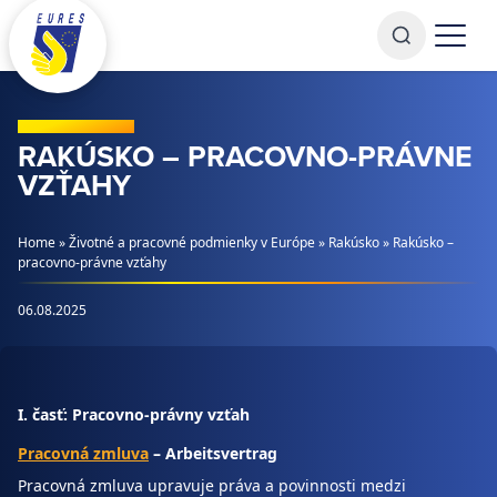
Prejsť na obsah
RAKÚSKO – PRACOVNO-PRÁVNE
VZŤAHY
Home
»
Životné a pracovné podmienky v Európe
»
Rakúsko
»
Rakúsko –
pracovno-právne vzťahy
06.08.2025
I. časť: Pracovno-právny vzťah
Pracovná zmluva
– Arbeitsvertrag
Pracovná zmluva upravuje práva a povinnosti medzi