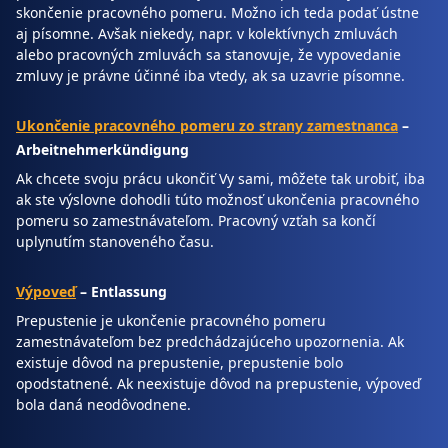
skončenie pracovného pomeru. Možno ich teda podať ústne
aj písomne. Avšak niekedy, napr. v kolektívnych zmluvách
alebo pracovných zmluvách sa stanovuje, že vypovedanie
zmluvy je právne účinné iba vtedy, ak sa uzavrie písomne.
Ukončenie pracovného pomeru zo strany zamestnanca
–
Arbeitnehmerkündigung
Ak chcete svoju prácu ukončiť Vy sami, môžete tak urobiť, iba
ak ste výslovne dohodli túto možnosť ukončenia pracovného
pomeru so zamestnávateľom. Pracovný vzťah sa končí
uplynutím stanoveného času.
Výpoveď
– Entlassung
Prepustenie je ukončenie pracovného pomeru
zamestnávateľom bez predchádzajúceho upozornenia. Ak
existuje dôvod na prepustenie, prepustenie bolo
opodstatnené. Ak neexistuje dôvod na prepustenie, výpoveď
bola daná neodôvodnene.