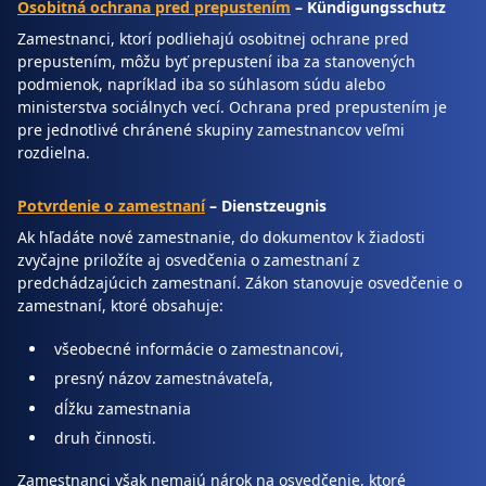
Osobitná ochrana pred prepustením
– Kündigungsschutz
Zamestnanci, ktorí podliehajú osobitnej ochrane pred
prepustením, môžu byť prepustení iba za stanovených
podmienok, napríklad iba so súhlasom súdu alebo
ministerstva sociálnych vecí. Ochrana pred prepustením je
pre jednotlivé chránené skupiny zamestnancov veľmi
rozdielna.
Potvrdenie o zamestnaní
– Dienstzeugnis
Ak hľadáte nové zamestnanie, do dokumentov k žiadosti
zvyčajne priložíte aj osvedčenia o zamestnaní z
predchádzajúcich zamestnaní. Zákon stanovuje osvedčenie o
zamestnaní, ktoré obsahuje:
všeobecné informácie o zamestnancovi,
presný názov zamestnávateľa,
dĺžku zamestnania
druh činnosti.
Zamestnanci však nemajú nárok na osvedčenie, ktoré