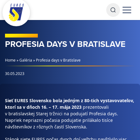
Prejsť na obsah
PROFESIA DAYS V BRATISLAVE
Home
»
Galéria
»
Profesia days v Bratislave
30.05.2023
Sieť EURES Slovensko bola jedným z 80-tich vystavovateľov,
ktorí sa v dňoch 16. – 17. mája 2023
prezentovali
v bratislavskej Starej tržnici na podujatí Profesia days.
Napriek nepriazni počasia podujatie prilákalo tisíce
návštevníkov z rôznych častí Slovenska.
Stánok siete EURES počas dvoch dní veľtrhu navštívilo viac