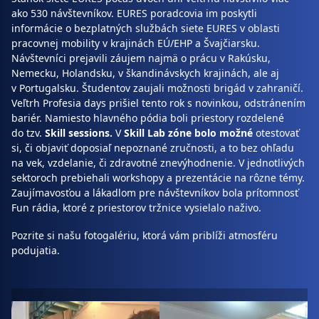
ako 530 návštevníkov. EURES poradcovia im poskytli
informácie o bezplatných službách siete EURES v oblasti
pracovnej mobility v krajinách EÚ/EHP a Švajčiarsku.
Návštevníci prejavili záujem najmä o prácu v Rakúsku,
Nemecku, Holandsku, v škandinávskych krajinách, ale aj
v Portugalsku. Študentov zaujali možnosti brigád v zahraničí.
Veľtrh Profesia days prišiel tento rok s novinkou, odstránením
bariér. Namiesto hlavného pódia boli priestory rozdelené
do tzv.
Skill sessions.
V
Skill Lab zóne bolo možné
otestovať
si, či objaviť doposiaľ nepoznané zručnosti, a to bez ohľadu
na vek, vzdelanie, či zdravotné znevýhodnenie. V jednotlivých
sektoroch prebiehali workshopy a prezentácie na rôzne témy.
Zaujímavosťou a lákadlom pre návštevníkov bola prítomnosť
Fun rádia, ktoré z priestorov tržnice vysielalo naživo.
Pozrite si našu fotogalériu, ktorá vám priblíži atmosféru
podujatia.