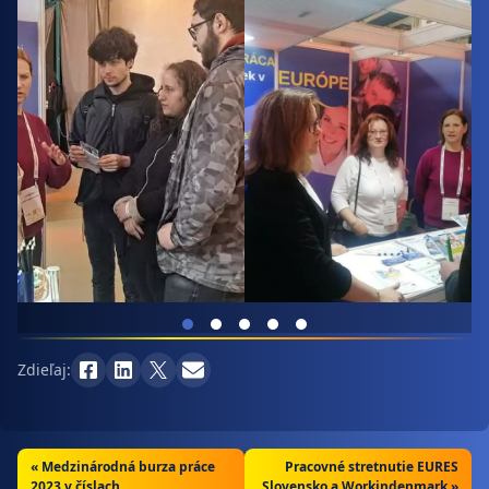
Zdieľaj:
«
Medzinárodná burza práce
Pracovné stretnutie EURES
2023 v číslach
Slovensko a Workindenmark »