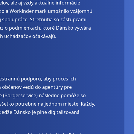
v, ale aj vždy aktuálne informácie
nsko a Workindenmark umožnilo vzájomnú
j spolupráce. Stretnutia so zástupcami
az o podmienkach, ktoré Dánsko vytvára
ch uchádzačov očakávajú.
šestrannú podporu, aby proces ich
ych občanov vedú do agentúry pre
ce (Borgerservice) následne pomôže so
a všetko potrebné na jednom mieste. Každý,
 keďže Dánsko je plne digitalizovaná