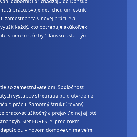
ovaní odborníci prichádzajú do Dánska
nutú prácu, svoje deti chcú umiestniť
 zamestnanca v novej práci je aj
využiť každý, kto potrebuje akúkoľvek
tomto smere môže byť Dánsko ostatným
tie so zamestnávateľom. Spoločnosť
itých výstupov stretnutia bolo utvrdenie
zača o prácu. Samotný štruktúrovaný
 pracovať užitočný a prejaviť o nej aj isté
tnankýň. Sieť EURES jej pred rokmi
 adaptáciou v novom domove vníma veľmi