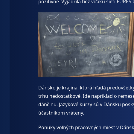
pozitívne. Vyjadrila tiež vďaku sieti EURES
Dánsko je krajina, ktorá hľadá predovšetk
trhu nedostatkové. Ide napríklad o remesel
dánčinu. Jazykové kurzy sú v Dánsku posk
účastníkom vrátený.
Ponuky voľných pracovných miest v Dánsk