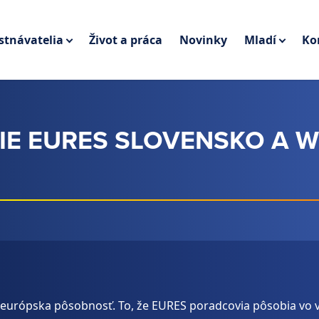
tnávatelia
Život a práca
Novinky
Mladí
Ko
IE EURES SLOVENSKO A 
loeurópska pôsobnosť. To, že EURES poradcovia pôsobia vo 