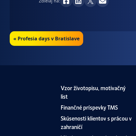
Zdieľaj na:
«
Profesia days v Bratislave
Vzor životopisu, motivačný
list
Finančné príspevky TMS
Skúsenosti klientov s prácou v
zahraničí