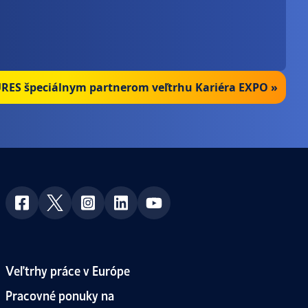
URES špeciálnym partnerom veľtrhu Kariéra EXPO »
Veľtrhy práce v Európe
Pracovné ponuky na