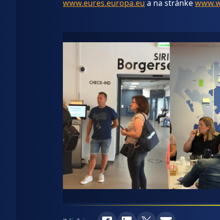
www.eures.europa.eu
a na stránke
www.w