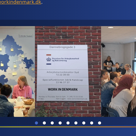
orkindenmark.dk
.