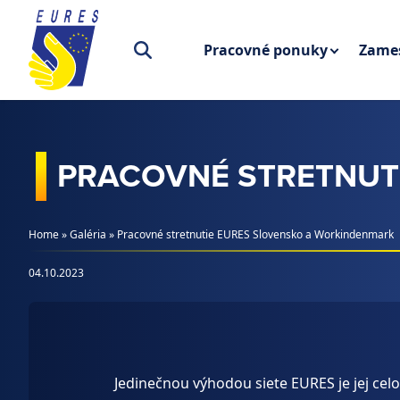
Prejsť na obsah
Pracovné ponuky
Zames
PRACOVNÉ STRETNUT
Home
»
Galéria
»
Pracovné stretnutie EURES Slovensko a Workindenmark
04.10.2023
Jedinečnou výhodou siete EURES je jej ce