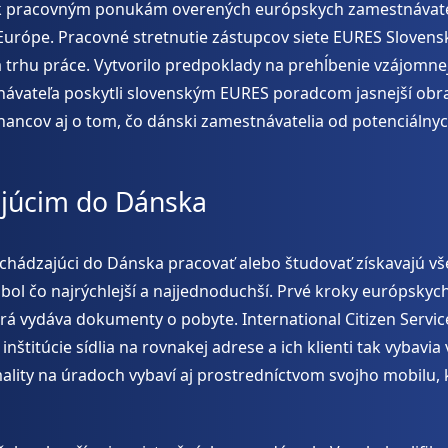
 k pracovným ponukám overených európskych zamestnávateľo
Európe. Pracovné stretnutie zástupcov siete EURES Slove
a trhu práce. Vytvorilo predpoklady na prehĺbenie vzájomne
návateľa poskytli slovenským EURES poradcom jasnejší obr
tnancov aj o tom, čo dánski zamestnávatelia od potenciálny
júcim do Dánska
ichádzajúci do Dánska pracovať alebo študovať získavajú v
ne bol čo najrýchlejší a najjednoduchší. Prvé kroky európsk
orá vydáva dokumenty o pobyte. International Citizen Servi
štitúcie sídlia na rovnakej adrese a ich klienti tak vybavi
rmality na úradoch vybaví aj prostredníctvom svojho mobilu,