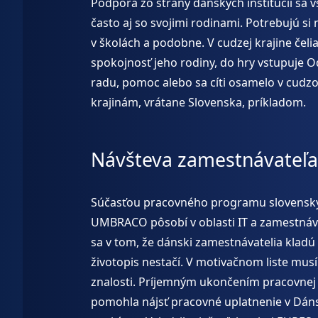
Podpora zo strany dánskych inštitúcií sa 
často aj so svojimi rodinami. Potrebujú s
v školách a podobne. V cudzej krajine če
spokojnosť jeho rodiny, do hry vstupuje O
radu, pomoc alebo sa cíti osamelo v cudz
krajinám, vrátane Slovenska, príkladom.
Návšteva zamestnávateľa
Súčasťou pracovného programu slovenskýc
UMBRACO pôsobí v oblasti IT a zamestnáva 
sa v tom, že dánski zamestnávatelia klad
životopis nestačí. V motivačnom liste musí
znalosti. Príjemným ukončením pracovnej 
pomohla nájsť pracovné uplatnenie v Dá