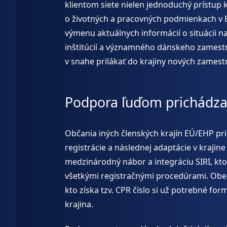
klientom siete nielen jednoduchý prístup
o životných a pracovných podmienkach v 
výmenu aktuálnych informácií o situácii n
inštitúcií a významného dánskeho zamest
v snahe prilákať do krajiny nových zames
Podpora ľuďom prichádza
Občania iných členských krajín EÚ/EHP pr
registrácie a následnej adaptácie v kraji
medzinárodný nábor a integráciu SIRI, kt
všetkými registračnými procedúrami. Obe in
kto získa tzv. CPR číslo si už potrebné fo
krajina.