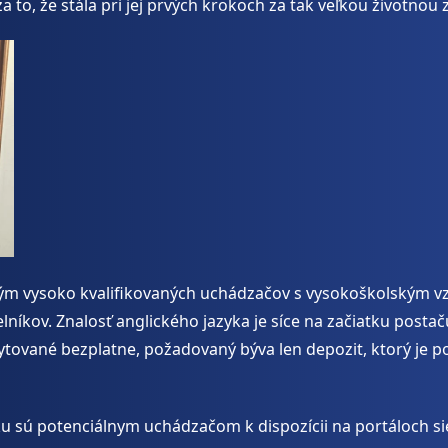
 za to, že stála pri jej prvých krokoch za tak veľkou životno
ým vysoko kvalifikovaných uchádzačov s vysokoškolským vzde
níkov. Znalosť anglického jazyka je síce na začiatku postač
ytované bezplatne, požadovaný býva len depozit, ktorý je
u sú potenciálnym uchádzačom k dispozícii na portáloch s