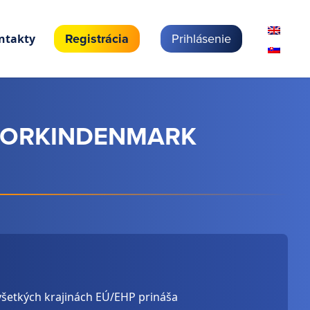
Registrácia
Prihlásenie
ntakty
WORKINDENMARK
všetkých krajinách EÚ/EHP prináša