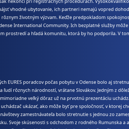
však nekončí pri registračných procedúrach. Vysokokvalifik
i nájsť vhodné ubytovanie, ich partneri nemajú vopred dohod
lia rôznym životným výzvam. Keďže predpokladom spokojnosti
dense International Community. Ich bezplatné služby môže 
om prostredí a hľadá komunitu, ktorá by ho podporila. V 
h EURES poradcov počas pobytu v Odense bolo aj stretnu
ľudí rôznych národností, vrátane Slovákov. Jedným z dôlež
ú mimoriadne veľký dôraz už na prvotnú prezentáciu uchád
 uchádzač ukázať, ako môže byť pre spoločnosť, v ktorej chce
návštevy zamestnávateľa bolo stretnutie s jednou zo zames
nsku. Svoje skúsenosti s odchodom z rodného Rumunska a