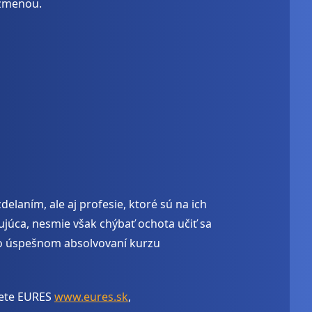
u zmenou.
laním, ale aj profesie, ktoré sú na ich
ujúca, nesmie však chýbať ochota učiť sa
 po úspešnom absolvovaní kurzu
iete EURES
www.eures.sk
,