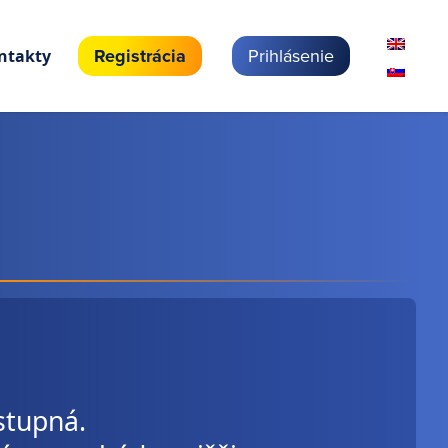
Registrácia
Prihlásenie
ntakty
stupná.