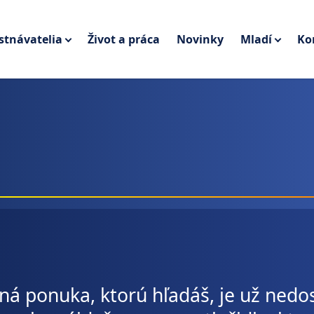
tnávatelia
Život a práca
Novinky
Mladí
Ko
ná ponuka, ktorú hľadáš, je už nedo