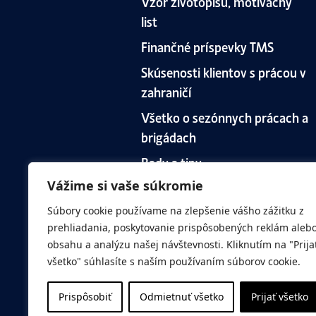
Vzor životopisu, motivačný
list
Finančné príspevky TMS
Skúsenosti klientov s prácou v
zahraničí
Všetko o sezónnych prácach a
brigádach
Rady a tipy
Vážime si vaše súkromie
Nábor zamestnancov cez
EURES
Súbory cookie používame na zlepšenie vášho zážitku z
prehliadania, poskytovanie prispôsobených reklám aleb
obsahu a analýzu našej návštevnosti. Kliknutím na "Prija
všetko" súhlasíte s naším používaním súborov cookie.
Prispôsobiť
Odmietnuť všetko
Prijať všetko