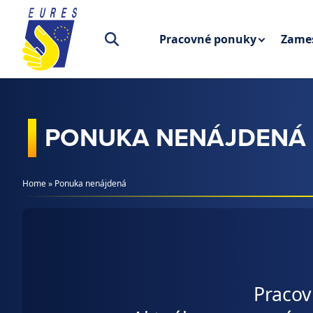
Prejsť na obsah
Pracovné ponuky
Zames
PONUKA NENÁJDENÁ
Home
»
Ponuka nenájdená
Pracov