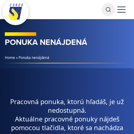
Prejsť na obsah
PONUKA NENÁJDENÁ
Home
»
Ponuka nenájdená
Pracovná ponuka, ktorú hľadáš, je už
nedostupná.
Aktuálne pracovné ponuky nájdeš
pomocou tlačidla, ktoré sa nachádza