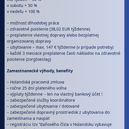
v sobotu + 50 %
v nedeľu + 100 %
– možnosť dlhodobej práce
– zdravotné poistenie (38,02 EUR týždenne)
– preplatenie vlastnej dopravy alebo bezplatnej
organizovanej dopravy
– ubytovanie – max. 147 € týždenne (v prípade potreby)
– každé 3 mesiace preplatenie časti nákladov na zdravotné
poistenie (zorgtoeslag)
Zamestnanecké výhody, benefity
– Holandská pracovná zmluva
– ročne 25 dní plateného voľna
– výplaty týždenne – len na vlastný bankový účet !
– zabezpečené služby koordinátora
– zabezpečené ubytovanie / dotované
– zabezpečené dopravný prostriedok z ubytovania do
zamestnania a naspäť
– registráciu tzv “daňového čísla v Holandsku vybavuje