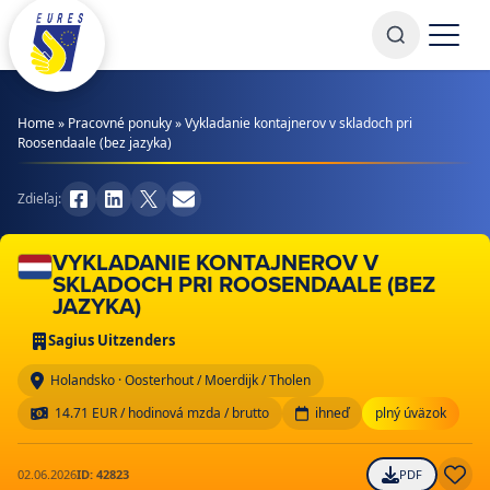
Prejsť na obsah
Home
»
Pracovné ponuky
»
Vykladanie kontajnerov v skladoch pri
Roosendaale (bez jazyka)
Zdieľaj:
VYKLADANIE KONTAJNEROV V
SKLADOCH PRI ROOSENDAALE (BEZ
JAZYKA)
Sagius Uitzenders
Holandsko · Oosterhout / Moerdijk / Tholen
14.71 EUR / hodinová mzda / brutto
ihneď
plný úväzok
02.06.2026
ID: 42823
PDF