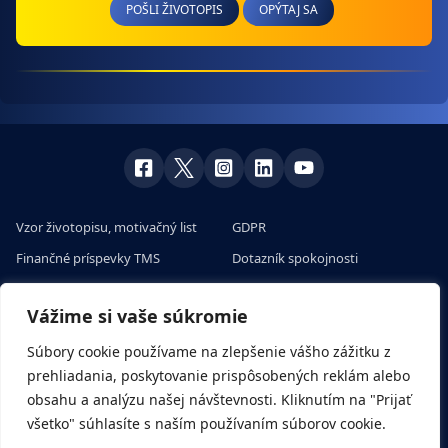
POŠLI ŽIVOTOPIS
OPÝTAJ SA
Vzor životopisu, motivačný list
GDPR
Finančné príspevky TMS
Dotazník spokojnosti
Skúsenosti klientov s prácou v
Veľtrhy práce v Európe
zahraničí
Vážime si vaše súkromie
Pracovné ponuky na európskom
Všetko o sezónnych prácach a
portáli
Súbory cookie používame na zlepšenie vášho zážitku z
brigádach
prehliadania, poskytovanie prispôsobených reklám alebo
Rady a tipy
obsahu a analýzu našej návštevnosti. Kliknutím na "Prijať
Nábor zamestnancov cez EURES
všetko" súhlasíte s naším používaním súborov cookie.