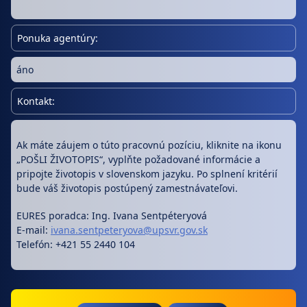
Ponuka agentúry:
áno
Kontakt:
Ak máte záujem o túto pracovnú pozíciu, kliknite na ikonu
„POŠLI ŽIVOTOPIS“, vyplňte požadované informácie a
pripojte životopis v slovenskom jazyku. Po splnení kritérií
bude váš životopis postúpený zamestnávateľovi.
EURES poradca: Ing. Ivana Sentpéteryová
E-mail:
ivana.sentpeteryova@upsvr.gov.sk
Telefón: +421 55 2440 104