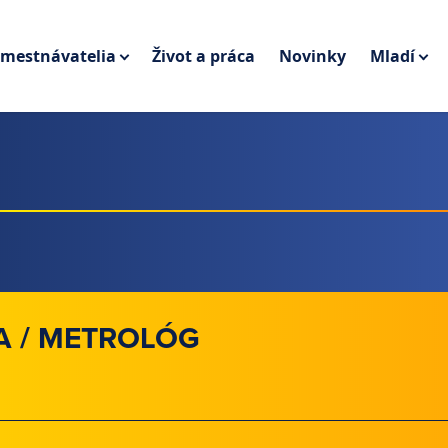
mestnávatelia
Život a práca
Novinky
Mladí
A / METROLÓG