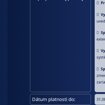

Pr

Vy
uved

Sp
exte

Vy
sys

Sp
zmen
zari
Dátum platnosti do:
31.0