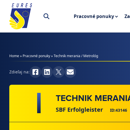
Prejsť na obsah
Pracovné ponuky
Za
Home
»
Pracovné ponuky
»
Technik merania / Metrológ
Zdieľaj na:
TECHNIK MERANI
SBF Erfolgleister
ID:43146