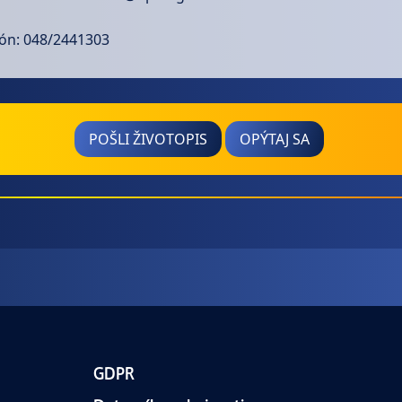
fón: 048/2441303
POŠLI ŽIVOTOPIS
OPÝTAJ SA
GDPR