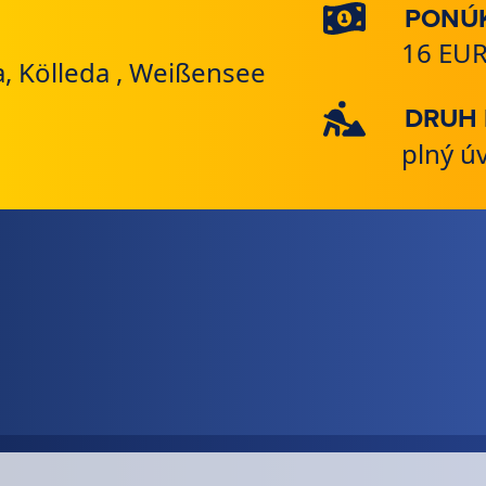
PONÚ
16 EU
 Kölleda , Weißensee
DRUH
plný ú