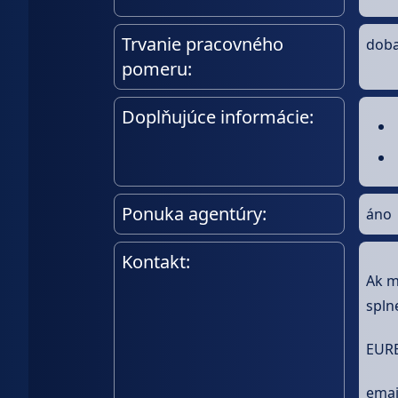
Trvanie pracovného
doba
pomeru:
Doplňujúce informácie:
Ponuka agentúry:
áno
Kontakt:
Ak m
spln
EURE
emai