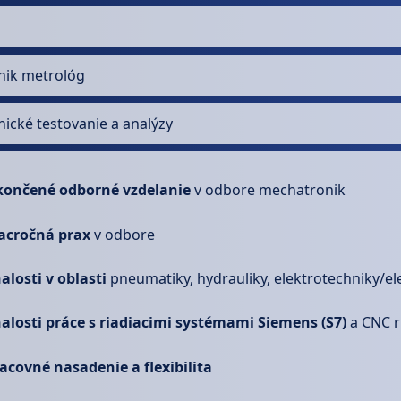
nik metrológ
nické testovanie a analýzy
ončené odborné vzdelanie
v odbore mechatronik
acročná prax
v odbore
alosti v oblasti
pneumatiky, hydrauliky, elektrotechniky/el
alosti práce s riadiacimi systémami Siemens (S7)
a CNC r
acovné nasadenie a flexibilita