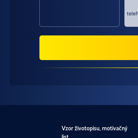
tele
Vzor životopisu, motivačný
list