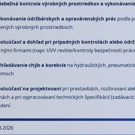
iebežná kontrola výrobných prostriedkov a vykonávani
konávanie údržbárskych a opravárenských prác
podľa pr
ených výrobných prostriedkoch
oluúčasť a dohľad pri prípadných kontrolách alebo údr
rnými firmami (napr. UVV revízie/kontroly bezpečnosti prác
hľadávanie chýb a korekcie
na hydraulických, pneumatick
témoch
oluúčasť na projektovaní
pri prestavbách, rozširovaní ale
ách a pri vypracovávaní technických špecifikácií (zadávac
adení
8.2026