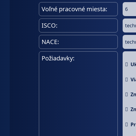
Voľné pracovné miesta:
6
ISCO:
tech
NACE:
tech
Požiadavky:

Uk

Vi

Zn

Zn

Pr