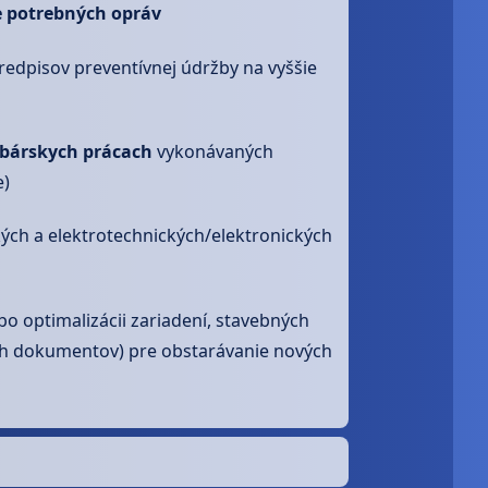
e potrebných opráv
edpisov preventívnej údržby na vyššie
žbárskych prácach
vykonávaných
e)
ých a elektrotechnických/elektronických
bo optimalizácii zariadení, stavebných
ích dokumentov) pre obstarávanie nových