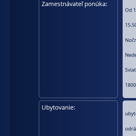
Zamestnávateľ ponúka:
Od 1
15.5
Noč
Nede
Svia
1800
Ubytovanie:
ubyt
odrá