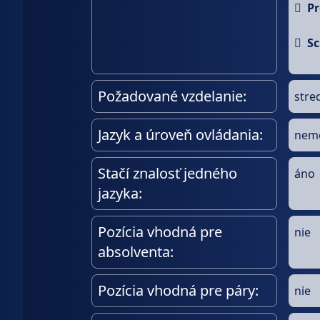

Pr

Sc
Požadované vzdelanie:
stre
Jazyk a úroveň ovládania:
neme
Stačí znalosť jedného
áno
jazyka:
Pozícia vhodná pre
nie
absolventa:
Pozícia vhodná pre páry:
nie