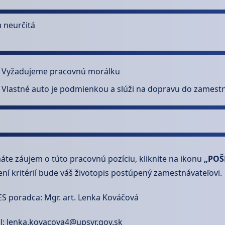
 neurčitá
Vyžadujeme pracovnú morálku
Vlastné auto je podmienkou a slúži na dopravu do zamestna
áte záujem o túto pracovnú pozíciu, kliknite na ikonu
„POŠ
ení kritérií bude váš životopis postúpený zamestnávateľovi.
S poradca: Mgr. art. Lenka Kováčová
l: lenka.kovacova4@upsvr.gov.sk