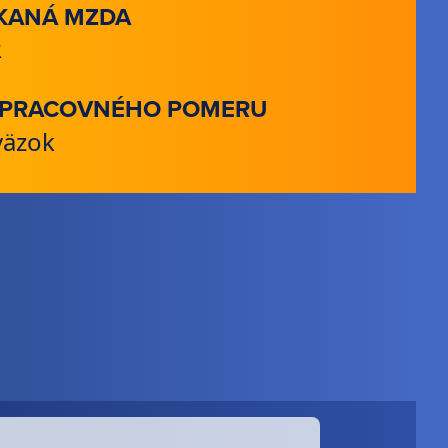
KANÁ MZDA
R
 PRACOVNÉHO POMERU
väzok