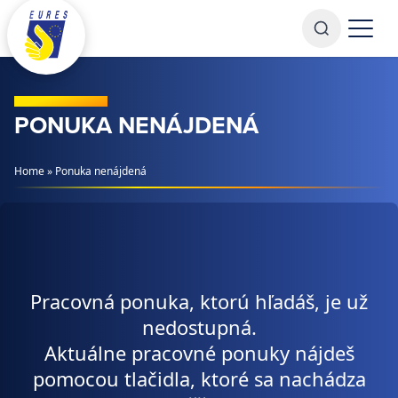
Prejsť na obsah
PONUKA NENÁJDENÁ
Home
»
Ponuka nenájdená
Pracovná ponuka, ktorú hľadáš, je už
nedostupná.
Aktuálne pracovné ponuky nájdeš
pomocou tlačidla, ktoré sa nachádza