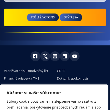
POŠLI ŽIVOTOPIS
OPÝTAJ SA
Vzor životopisu, motivačný list
GDPR
Finančné príspevky TMS
Dotazník spokojnosti
Skúsenosti klientov s prácou v
Veľtrhy práce v Európe
zahraničí
Vážime si vaše súkromie
Pracovné ponuky na európskom
Všetko o sezónnych prácach a
portáli
Súbory cookie používame na zlepšenie vášho zážitku z
brigádach
prehliadania, poskytovanie prispôsobených reklám alebo