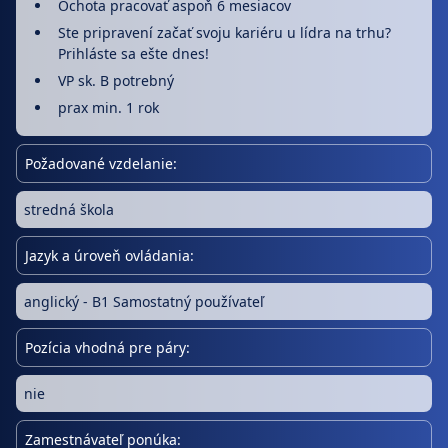
Ochota pracovať aspoň 6 mesiacov
Ste pripravení začať svoju kariéru u lídra na trhu?
Prihláste sa ešte dnes!
VP sk. B potrebný
prax min. 1 rok
Požadované vzdelanie:
stredná škola
Jazyk a úroveň ovládania:
anglický - B1 Samostatný používateľ
Pozícia vhodná pre páry:
nie
Zamestnávateľ ponúka: