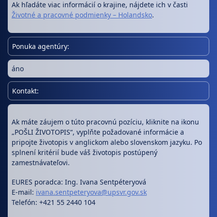
Ak hľadáte viac informácií o krajine, nájdete ich v časti
Životné a pracovné podmienky – Holandsko
.
Ponuka agentúry:
áno
Kontakt:
Ak máte záujem o túto pracovnú pozíciu, kliknite na ikonu
„POŠLI ŽIVOTOPIS“, vyplňte požadované informácie a
pripojte životopis v anglickom alebo slovenskom jazyku. Po
splnení kritérií bude váš životopis postúpený
zamestnávateľovi.
EURES poradca: Ing. Ivana Sentpéteryová
E-mail:
ivana.sentpeteryova@upsvr.gov.sk
Telefón: +421 55 2440 104