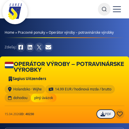
Prejsť na obsah
Home
»
Pracovné ponuky
»
Operátor výroby – potravinárske výrobky
Zdieľaj:
OPERÁTOR VÝROBY – POTRAVINÁRSKE
VÝROBKY
Sagius Uitzenders
Holandsko · Wijhe
14.99 EUR / hodinová mzda / brutto
dohodou
plný úväzok
15.04.2026
ID: 40230
PDF