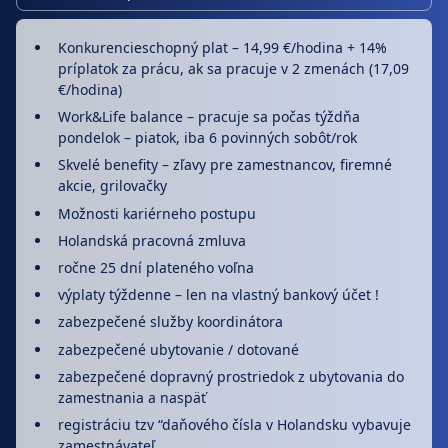
Konkurencieschopný plat – 14,99 €/hodina + 14%
príplatok za prácu, ak sa pracuje v 2 zmenách (17,09
€/hodina)
Work&Life balance – pracuje sa počas týždňa
pondelok – piatok, iba 6 povinných sobôt/rok
Skvelé benefity – zľavy pre zamestnancov, firemné
akcie, grilovačky
Možnosti kariérneho postupu
Holandská pracovná zmluva
ročne 25 dní plateného voľna
výplaty týždenne – len na vlastný bankový účet !
zabezpečené služby koordinátora
zabezpečené ubytovanie / dotované
zabezpečené dopravný prostriedok z ubytovania do
zamestnania a naspäť
registráciu tzv “daňového čísla v Holandsku vybavuje
zamestnávateľ