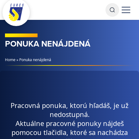
Prejsť na obsah
PONUKA NENÁJDENÁ
Home
»
Ponuka nenájdená
Pracovná ponuka, ktorú hľadáš, je už
nedostupná.
Aktuálne pracovné ponuky nájdeš
pomocou tlačidla, ktoré sa nachádza