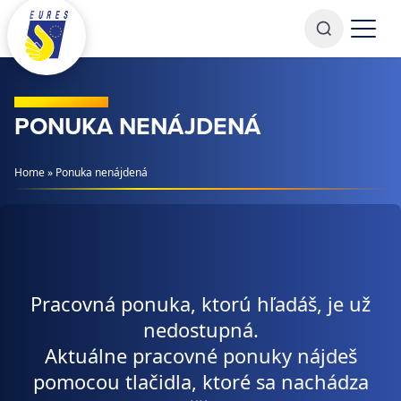
Prejsť na obsah
PONUKA NENÁJDENÁ
Home
»
Ponuka nenájdená
Pracovná ponuka, ktorú hľadáš, je už
nedostupná.
Aktuálne pracovné ponuky nájdeš
pomocou tlačidla, ktoré sa nachádza