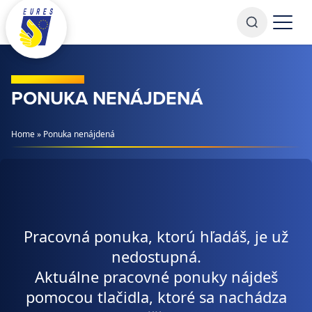
Prejsť na obsah
PONUKA NENÁJDENÁ
Home
»
Ponuka nenájdená
Pracovná ponuka, ktorú hľadáš, je už
nedostupná.
Aktuálne pracovné ponuky nájdeš
pomocou tlačidla, ktoré sa nachádza