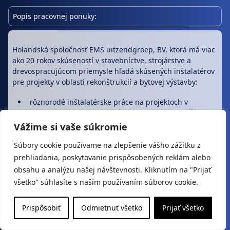
Popis pracovnej ponuky:
Holandská spoločnosť EMS uitzendgroep, BV, ktorá má viac
ako 20 rokov skúseností v stavebníctve, strojárstve a
drevospracujúcom priemysle hľadá skúsených inštalatérov
pre projekty v oblasti rekonštrukcií a bytovej výstavby:
rôznorodé inštalatérske práce na projektoch v
rodinných domoch, bytových domoch aj vo väčších
priemyselných objektoch
Vážime si vaše súkromie
Súbory cookie používame na zlepšenie vášho zážitku z
Dátum platnosti do:
prehliadania, poskytovanie prispôsobených reklám alebo
obsahu a analýzu našej návštevnosti. Kliknutím na "Prijať
31.12.2026
všetko" súhlasíte s naším používaním súborov cookie.
Voľné pracovné miesta:
Prispôsobiť
Odmietnuť všetko
Prijať všetko
5