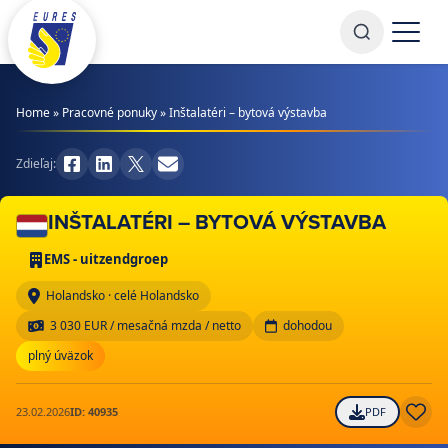
Prejsť na obsah
Home
»
Pracovné ponuky
»
Inštalatéri – bytová výstavba
Zdieľaj:
INŠTALATÉRI – BYTOVÁ VÝSTAVBA
EMS - uitzendgroep
Holandsko · celé Holandsko
3 030 EUR / mesačná mzda / netto
dohodou
plný úväzok
23.02.2026
ID: 40935
PDF