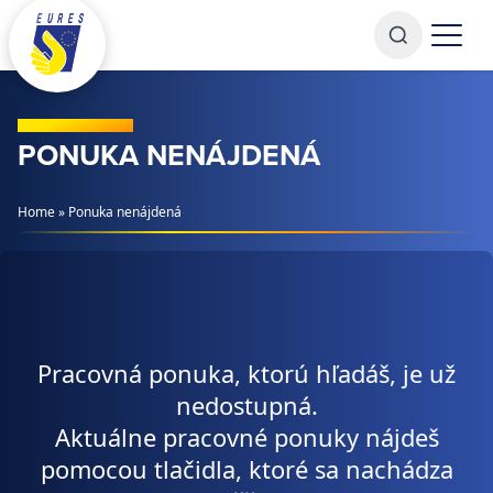
Prejsť na obsah
PONUKA NENÁJDENÁ
Home
»
Ponuka nenájdená
Pracovná ponuka, ktorú hľadáš, je už
nedostupná.
Aktuálne pracovné ponuky nájdeš
pomocou tlačidla, ktoré sa nachádza