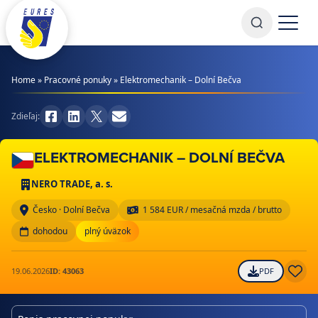
Prejsť na obsah
Home
»
Pracovné ponuky
»
Elektromechanik – Dolní Bečva
Zdieľaj:
ELEKTROMECHANIK – DOLNÍ BEČVA
NERO TRADE, a. s.
Česko · Dolní Bečva
1 584 EUR / mesačná mzda / brutto
dohodou
plný úväzok
19.06.2026
ID: 43063
PDF