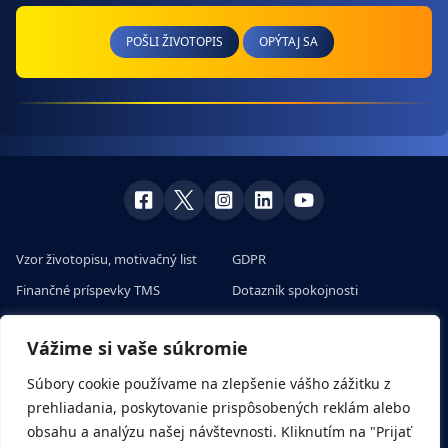
POŠLI ŽIVOTOPIS
OPÝTAJ SA
Vzor životopisu, motivačný list
GDPR
Finančné príspevky TMS
Dotazník spokojnosti
Skúsenosti klientov s prácou v
Veľtrhy práce v Európe
zahraničí
Vážime si vaše súkromie
Pracovné ponuky na európskom
Všetko o sezónnych prácach a
portáli
Súbory cookie používame na zlepšenie vášho zážitku z
brigádach
prehliadania, poskytovanie prispôsobených reklám alebo
Rady a tipy
obsahu a analýzu našej návštevnosti. Kliknutím na "Prijať