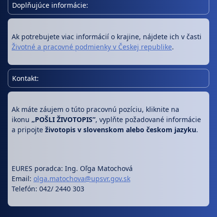
Doplňujúce informácie:
Ak potrebujete viac informácií o krajine, nájdete ich v časti
Životné a pracovné podmienky v Českej republike
.
Kontakt:
Ak máte záujem o túto pracovnú pozíciu, kliknite na
ikonu
„POŠLI ŽIVOTOPIS”
, vyplňte požadované informácie
a pripojte
životopis
v slovenskom alebo českom jazyku
.
EURES poradca: Ing. Oľga Matochová
Email:
olga.matochova@upsvr.gov.sk
Telefón: 042/ 2440 303