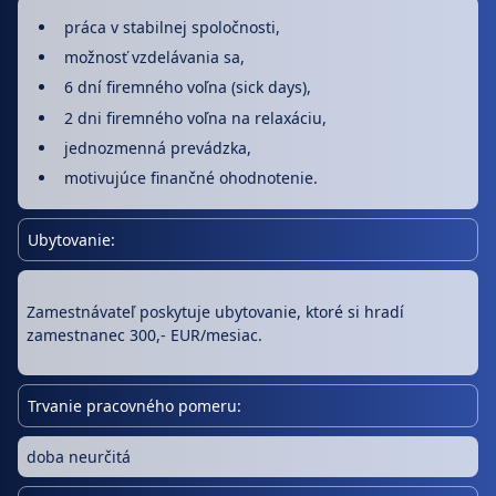
práca v stabilnej spoločnosti,
možnosť vzdelávania sa,
6 dní firemného voľna (sick days),
2 dni firemného voľna na relaxáciu,
jednozmenná prevádzka,
motivujúce finančné ohodnotenie.
Ubytovanie:
Zamestnávateľ poskytuje ubytovanie, ktoré si hradí
zamestnanec 300,- EUR/mesiac.
Trvanie pracovného pomeru:
doba neurčitá