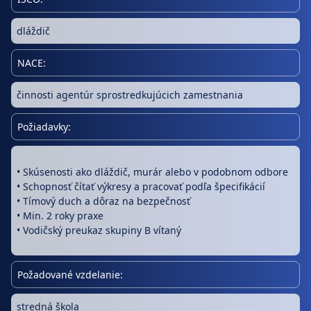
dláždič
NACE:
činnosti agentúr sprostredkujúcich zamestnania
Požiadavky:
• Skúsenosti ako dláždič, murár alebo v podobnom odbore
• Schopnosť čítať výkresy a pracovať podľa špecifikácií
• Tímový duch a dôraz na bezpečnosť
• Min. 2 roky praxe
• Vodičský preukaz skupiny B vítaný
Požadované vzdelanie:
stredná škola