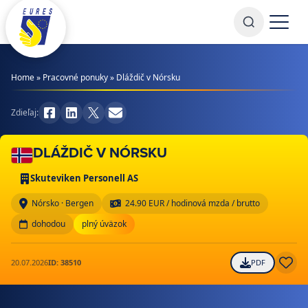
Prejsť na obsah
Home
»
Pracovné ponuky
»
Dláždič v Nórsku
Zdieľaj:
DLÁŽDIČ V NÓRSKU
Skuteviken Personell AS
Nórsko · Bergen
24.90 EUR / hodinová mzda / brutto
dohodou
plný úväzok
20.07.2026
ID: 38510
PDF