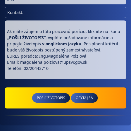
Kontakt:
Ak máte záujem o túto pracovnú pozíciu, kliknite na ikonu
„POŠLI ŽIVOTOPIS”
, vyplňte požadované informácie a
pripojte životopis
v anglickom jazyku
. Po splnení kritérií
bude váš životopis postúpený zamestnávateľovi.
EURES poradca: Ing.Magdaléna Poizlová
Email: magdalena.poizlova@upsvr.gov.sk
Telefón: 02/20443710
POŠLI ŽIVOTOPIS
OPÝTAJ SA