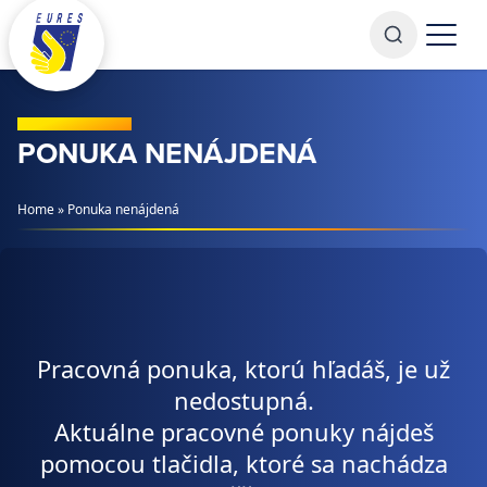
Prejsť na obsah
PONUKA NENÁJDENÁ
Home
»
Ponuka nenájdená
Pracovná ponuka, ktorú hľadáš, je už
nedostupná.
Aktuálne pracovné ponuky nájdeš
pomocou tlačidla, ktoré sa nachádza