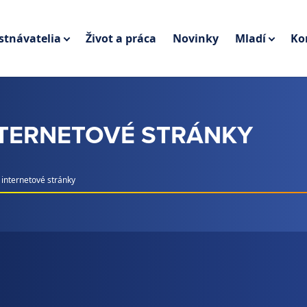
tnávatelia
Život a práca
Novinky
Mladí
Ko
NTERNETOVÉ STRÁNKY
 internetové stránky