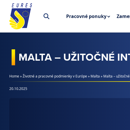
Prejsť na obsah
Pracovné ponuky
Zames
MALTA – UŽITOČNÉ I
Home
»
Životné a pracovné podmienky v Európe
»
Malta
»
Malta – užitočné
20.10.2025