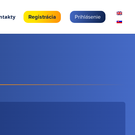
Registrácia
Prihlásenie
ntakty