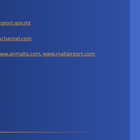
sport.gov.mt
channel.com
ww.airmalta.com
,
www.maltairport.com