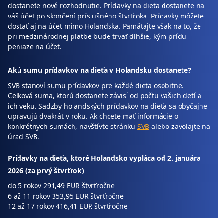
dostanete nové rozhodnutie. Prídavky na dieťa dostanete na
váš účet po skončení príslušného štvrťroka. Prídavky môžete
dostať aj na účet mimo Holandska. Pamätajte však na to, že
pri medzinárodnej platbe bude trvať dlhšie, kým prídu
peniaze na účet.
Akú sumu prídavkov na dieťa v Holandsku dostanete?
SVB stanoví sumu prídavkov pre každé dieťa osobitne.
Celková suma, ktorú dostanete závisí od počtu vašich detí a
ich veku. Sadzby holandských prídavkov na dieťa sa obyčajne
upravujú dvakrát v roku. Ak chcete mať informácie o
konkrétnych sumách, navštívte stránku
SVB
alebo zavolajte na
úrad SVB.
Prídavky na dieťa, ktoré Holandsko vypláca od 2. januára
2026 (za prvý štvrťrok)
do 5 rokov 291,49 EUR štvrťročne
6 až 11 rokov 353,95 EUR štvrťročne
12 až 17 rokov 416,41 EUR štvrťročne