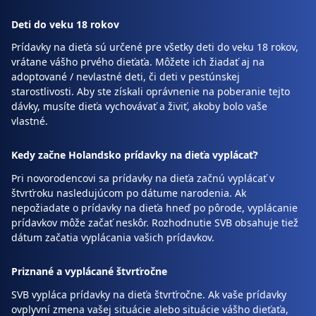
Deti do veku 18 rokov
Prídavky na dieťa sú určené pre všetky deti do veku 18 rokov,
vrátane vášho prvého dieťaťa. Môžete ich žiadať aj na
adoptované / nevlastné deti, či deti v pestúnskej
starostlivosti. Aby ste získali oprávnenie na poberanie tejto
dávky, musíte dieťa vychovávať a živiť, akoby bolo vaše
vlastné.
Kedy začne Holandsko prídavky na dieťa vyplácať?
Pri novorodencovi sa prídavky na dieťa začnú vyplácať v
štvrťroku nasledujúcom po dátume narodenia. Ak
nepožiadate o prídavky na dieťa hneď po pôrode, vyplácanie
prídavkov môže začať neskôr. Rozhodnutie SVB obsahuje tiež
dátum začatia vyplácania vašich prídavkov.
Priznané a vyplácané štvrťročne
SVB vypláca prídavky na dieťa štvrťročne. Ak vaše prídavky
ovplyvní zmena vašej situácie alebo situácie vášho dieťaťa,