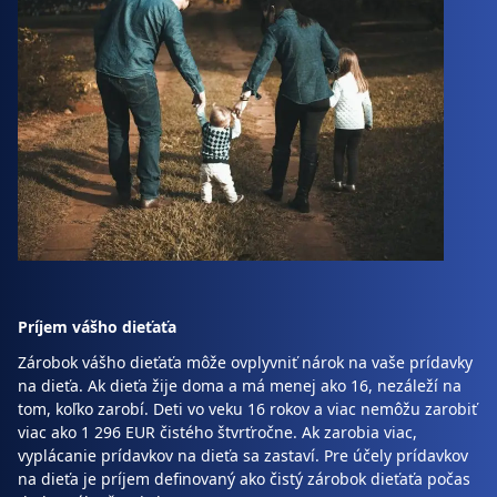
Príjem vášho dieťaťa
Zárobok vášho dieťaťa môže ovplyvniť nárok na vaše prídavky
na dieťa. Ak dieťa žije doma a má menej ako 16, nezáleží na
tom, koľko zarobí. Deti vo veku 16 rokov a viac nemôžu zarobiť
viac ako 1 296 EUR čistého štvrťročne. Ak zarobia viac,
vyplácanie prídavkov na dieťa sa zastaví. Pre účely prídavkov
na dieťa je príjem definovaný ako čistý zárobok dieťaťa počas