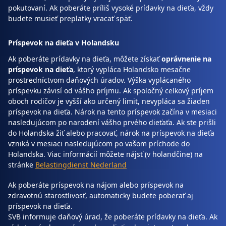
pokutovaní. Ak poberáte príliš vysoké prídavky na dieťa, vždy
budete musieť preplatky vracať späť.
Príspevok na dieťa v Holandsku
Ak poberáte prídavky na dieťa, môžete získať
oprávnenie na
príspevok na dieťa
, ktorý vypláca Holandsko mesačne
prostredníctvom daňových úradov. Výška vyplácaného
príspevku závisí od vášho príjmu. Ak spoločný celkový príjem
oboch rodičov je vyšší ako určený limit, nevypláca sa žiaden
príspevok na dieťa. Nárok na tento príspevok začína v mesiaci
nasledujúcom po narodení vášho prvého dieťaťa. Ak ste prišli
do Holandska žiť alebo pracovať, nárok na príspevok na dieťa
vzniká v mesiaci nasledujúcom po vašom príchode do
Holandska. Viac informácií môžete nájsť (v holandčine) na
stránke
Belastingdienst Nederland
Ak poberáte príspevok na nájom alebo príspevok na
zdravotnú starostlivosť, automaticky budete poberať aj
príspevok na dieťa.
SVB informuje daňový úrad, že poberáte prídavky na dieťa. Ak