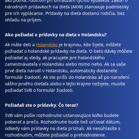
ako pomoc rodičom pri uhrádzaní týchto výdavkov. Zákon o
národných prídavkoch na dieťa (AKW) stanovuje podmienky
pre ich vyplácanie. Prídavky na dieťa dostanú rodičia, bez
ohľadu na príjem.
Ako požiadať o prídavky na dieťa v Holandsku?
Ak máte deti a
Holandsko
je krajinou, kde žijete, môžete
požiadať o holandské prídavky na dieťa. O tieto dávky môžete
požiadať aj vtedy, ak pracujete pre holandského
zamestnávateľa v Holandsku alebo mimo neho. Ak sa vaše
prvé dieťa narodí v Holandsku, automaticky dostanete
formulár žiadosti. Ak ste prišli do Holandska až po narodení
vášho prvého dieťaťa alebo v tejto krajine nežijete, musíte
požiadať SVB o formulár žiadosti.
Požiadali ste o prídavky. Čo teraz?
SVB vám pošle rozhodnutie ustanovujúce koľko budete
poberať a prečo. Rozhodnutie bude tiež určovať dátum,
odkedy vám prídavky na dieťa priznali. Ak nesúhlasíte s
rozhodnutím, môžete požiadať o prehodnotenie.