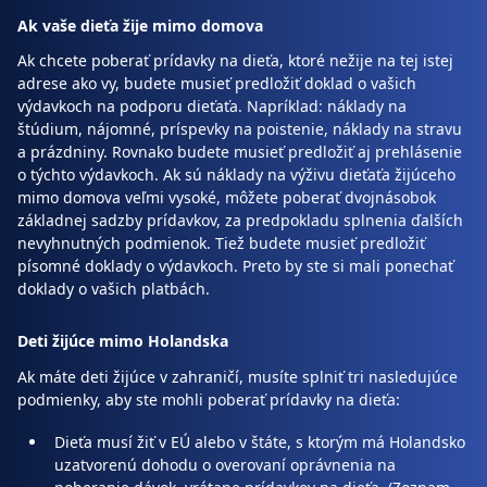
Ak vaše dieťa žije mimo domova
Ak chcete poberať prídavky na dieťa, ktoré nežije na tej istej
adrese ako vy, budete musieť predložiť doklad o vašich
výdavkoch na podporu dieťaťa. Napríklad: náklady na
štúdium, nájomné, príspevky na poistenie, náklady na stravu
a prázdniny. Rovnako budete musieť predložiť aj prehlásenie
o týchto výdavkoch. Ak sú náklady na výživu dieťaťa žijúceho
mimo domova veľmi vysoké, môžete poberať dvojnásobok
základnej sadzby prídavkov, za predpokladu splnenia ďalších
nevyhnutných podmienok. Tiež budete musieť predložiť
písomné doklady o výdavkoch. Preto by ste si mali ponechať
doklady o vašich platbách.
Deti žijúce mimo Holandska
Ak máte deti žijúce v zahraničí, musíte splniť tri nasledujúce
podmienky, aby ste mohli poberať prídavky na dieťa:
Dieťa musí žiť v EÚ alebo v štáte, s ktorým má Holandsko
uzatvorenú dohodu o overovaní oprávnenia na