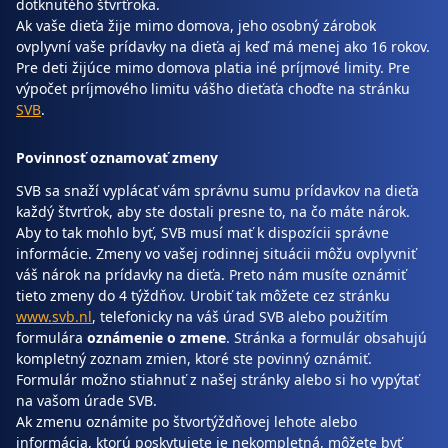
dotknutého štvrťroka.
Ak vaše dieťa žije mimo domova, jeho osobný zárobok
ovplyvní vaše prídavky na dieťa aj keď má menej ako 16 rokov.
Pre deti žijúce mimo domova platia iné príjmové limity. Pre
výpočet príjmového limitu vášho dieťaťa choďte na stránku
SVB
.
Povinnosť oznamovať zmeny
SVB sa snaží vyplácať vám správnu sumu prídavkov na dieťa
každý štvrťrok, aby ste dostali presne to, na čo máte nárok.
Aby to tak mohlo byť, SVB musí mať k dispozícii správne
informácie. Zmeny vo vašej rodinnej situácii môžu ovplyvniť
váš nárok na prídavky na dieťa. Preto nám musíte oznámiť
tieto zmeny do 4 týždňov. Urobiť tak môžete cez stránku
www.svb.nl
, telefonicky na váš úrad SVB alebo použitím
formulára
oznámenie o zmene
. Stránka a formulár obsahujú
kompletný zoznam zmien, ktoré ste povinný oznámiť.
Formulár možno stiahnuť z našej stránky alebo si ho vypýtať
na vašom úrade SVB.
Ak zmenu oznámite po štvortýždňovej lehote alebo
informácia, ktorú poskytujete je nekompletná, môžete byť