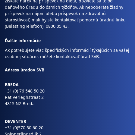
získate nárok na príspevok na dieťa, dozviete sa to od
daňového úradu do ôsmich týždňov. Ak nepoberáte žiadny
príspevok na nájom alebo príspevok na zdravotnú
starostlivosť, mali by ste kontaktovať pomocnú úradnú linku
(BelastingTelefoon): 0800 05 43.
Ďalšie informácie
Ak potrebujete viac špecifických informácií týkajúcich sa vašej
osobnej situácie, môžete kontaktovať úrad SVB.
Adresy úradov SVB
BREDA
+31 (0) 76 548 50 20
Rat Verleghstraat 2
4815 NZ Breda
DEVENTER
+31 (0)570 50 60 20
Snipperlingsdijk 2