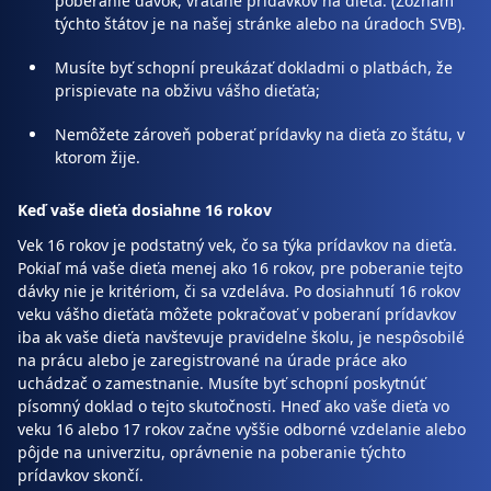
poberanie dávok, vrátane prídavkov na dieťa. (Zoznam
týchto štátov je na našej stránke alebo na úradoch SVB).
Musíte byť schopní preukázať dokladmi o platbách, že
prispievate na obživu vášho dieťaťa;
Nemôžete zároveň poberať prídavky na dieťa zo štátu, v
ktorom žije.
Keď vaše dieťa dosiahne 16 rokov
Vek 16 rokov je podstatný vek, čo sa týka prídavkov na dieťa.
Pokiaľ má vaše dieťa menej ako 16 rokov, pre poberanie tejto
dávky nie je kritériom, či sa vzdeláva. Po dosiahnutí 16 rokov
veku vášho dieťaťa môžete pokračovať v poberaní prídavkov
iba ak vaše dieťa navštevuje pravidelne školu, je nespôsobilé
na prácu alebo je zaregistrované na úrade práce ako
uchádzač o zamestnanie. Musíte byť schopní poskytnúť
písomný doklad o tejto skutočnosti. Hneď ako vaše dieťa vo
veku 16 alebo 17 rokov začne vyššie odborné vzdelanie alebo
pôjde na univerzitu, oprávnenie na poberanie týchto
prídavkov skončí.