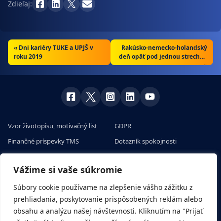
Zdieľaj:
«
Dni kariéry TUKE a UPJŠ v
Rakúsko-nemecko-holandský
roku 2019
deň opäť pod jednou strechou
»
Vzor životopisu, motivačný list
GDPR
Finančné príspevky TMS
Dotazník spokojnosti
Skúsenosti klientov s prácou v
Veľtrhy práce v Európe
zahraničí
Vážime si vaše súkromie
Pracovné ponuky na európskom
Všetko o sezónnych prácach a
portáli
Súbory cookie používame na zlepšenie vášho zážitku z
brigádach
prehliadania, poskytovanie prispôsobených reklám alebo
Rady a tipy
obsahu a analýzu našej návštevnosti. Kliknutím na "Prijať
Nábor zamestnancov cez EURES