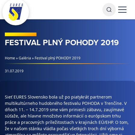
Prejsť na obsah
FESTIVAL PLNÝ POHODY 2019
Home
»
Galéria
»
Festival plný POHODY 2019
31.07.2019
Sieť EURES Slovensko bola už po piatykrát partnerom
multikultúrneho hudobného festivalu POHODA v Trenčíne. V
dňoch 11. – 14.7.2019 sme vám priniesli zábavu, zaujímavé
súťaže, ale hlavne množstvo informácií o európskom trhu
práce a pracovných príležitostiach v krajinách EÚ/EHP. O tom,
že v našom stánku vládla počas všetkých troch dní výborná
atmosféra sa môžete presvedčiť vo fotogalérii. Užili sme si