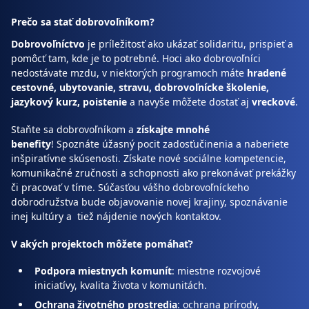
Prečo sa stať dobrovoľníkom?
Dobrovoľníctvo
je príležitosť ako ukázať solidaritu, prispieť a
pomôcť tam, kde je to potrebné. Hoci ako dobrovoľníci
nedostávate mzdu, v niektorých programoch máte
hradené
cestovné, ubytovanie, stravu, dobrovoľnícke školenie,
jazykový kurz, poistenie
a navyše môžete dostať aj
vreckové
.
Staňte sa dobrovoľníkom a
získajte mnohé
benefity
! Spoznáte úžasný pocit zadosťučinenia a naberiete
inšpiratívne skúsenosti. Získate nové sociálne kompetencie,
komunikačné zručnosti a schopnosti ako prekonávať prekážky
či pracovať v tíme. Súčasťou vášho dobrovoľníckeho
dobrodružstva bude objavovanie novej krajiny, spoznávanie
inej kultúry a tiež nájdenie nových kontaktov.
V akých projektoch môžete pomáhať?
Podpora miestnych komunít
: miestne rozvojové
iniciatívy, kvalita života v komunitách.
Ochrana životného prostredia
: ochrana prírody,