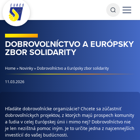
Prejsť na obsah
DOBROVOĽNÍCTVO A EURÓPSKY
ZBOR SOLIDARITY
Home
»
Novinky
»
Dobrovoľníctvo a Európsky zbor solidarity
11.03.2026
Hľadáte dobrovoľnícke organizácie? Chcete sa zúčastniť
dobrovoľníckych projektov, z ktorých majú prospech komunity
a ľudia v celej Európskej únii i mimo nej? Dobrovoľníctvo nie
je len nezištná pomoc iným. Je to určite jedna z najcennejších
investícií do vašej budúcnosti.