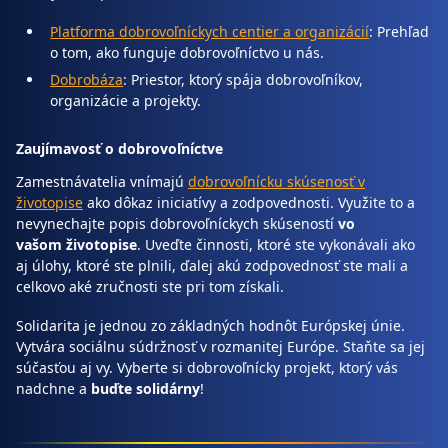
Platforma dobrovoľníckych centier a organizácií
: Prehľad
o tom, ako funguje dobrovoľníctvo u nás.
Dobrobáza
: Priestor, ktorý spája dobrovoľníkov,
organizácie a projekty.
Zaujímavosť o dobrovoľníctve
Zamestnávatelia vnímajú
dobrovoľnícku skúsenosť v
životopise
ako dôkaz iniciatívy a zodpovednosti. Využite to a
nevynechajte popis dobrovoľníckych skúseností
vo
vašom životopise
. Uveďte činnosti, ktoré ste vykonávali ako
aj úlohy, ktoré ste plnili, ďalej akú zodpovednosť ste mali a
celkovo aké zručnosti ste pri tom získali.
Solidarita je jednou zo základných hodnôt Európskej únie.
Vytvára sociálnu súdržnosť v rozmanitej Európe. Staňte sa jej
súčasťou aj vy. Vyberte si dobrovoľnícky projekt, ktorý vás
nadchne a
buďte solidárny
!