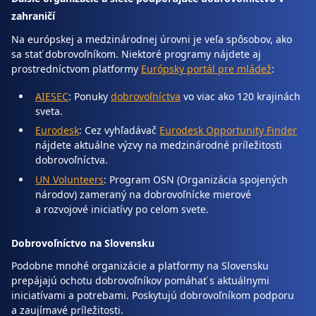
zahraničí
Na európskej a medzinárodnej úrovni je veľa spôsobov, ako
sa stať dobrovoľníkom. Niektoré programy nájdete aj
prostredníctvom platformy
Európsky portál pre mládež
:
AIESEC
: Ponuky
dobrovoľníctva
vo viac ako 120 krajinách
sveta.
Eurodesk
: Cez vyhľadávač
Eurodesk Opportunity Finder
nájdete aktuálne výzvy na medzinárodné príležitosti
dobrovoľníctva.
UN Volunteers
: Program OSN (Organizácia spojených
národov) zameraný na dobrovoľnícke mierové
a rozvojové iniciatívy po celom svete.
Dobrovoľníctvo na Slovensku
Podobne mnohé organizácie a platformy na Slovensku
prepájajú ochotu dobrovoľníkov pomáhať s aktuálnymi
iniciatívami a potrebami. Poskytujú dobrovoľníkom podporu
a zaujímavé príležitosti.