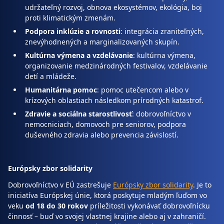
udržateľný rozvoj, obnova ekosystémov, ekológia, boj
proti klimatickým zmenám.
Podpora inklúzie a rovnosti
: integrácia zraniteľných,
znevýhodnených a marginalizovaných skupín.
Kultúrna výmena a vzdelávanie
: kultúrna výmena,
organizovanie medzinárodných festivalov, vzdelávanie
detí a mládeže.
Humanitárna pomoc
: pomoc utečencom alebo v
krízových oblastiach následkom prírodných katastrof.
Zdravie a sociálna starostlivosť
: dobrovoľníctvo v
nemocniciach, domovoch pre seniorov, podpora
duševného zdravia alebo prevencia závislostí.
Európsky zbor solidarity
Dobrovoľníctvo v EÚ zastrešuje
Európsky zbor solidarity
. Je to
iniciatíva Európskej únie, ktorá poskytuje mladým ľuďom vo
veku
od 18 do 30 rokov
príležitosti vykonávať dobrovoľnícku
činnosť – buď vo svojej vlastnej krajine alebo aj v zahraničí.