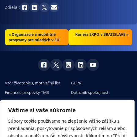
Zdieľaj:
«
Organizácie a mobilitné
Kariéra EXPO v BRATISLAVE »
programy pre mladých v EÚ
Vzor životopisu, motivačný list
GDPR
Finančné príspevky TMS
Dotazník spokojnosti
Skúsenosti klientov s prácou v
Veľtrhy práce v Európe
zahraničí
Vážime si vaše súkromie
Pracovné ponuky na európskom
Všetko o sezónnych prácach a
portáli
Súbory cookie používame na zlepšenie vášho zážitku z
brigádach
prehliadania, poskytovanie prispôsobených reklám alebo
Rady a tipy
obsahu a analýzu našej návštevnosti. Kliknutím na "Prijať