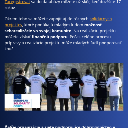
Zaregistrovať
sa do databázy môžete už skôr, keď dovŕšite 17
rokov.
Okrem toho sa môžete zapojiť aj do rôznych
solidárnych
projektov
, ktoré ponúkajú mladým ľuďom
možnosť
sebarealizácie vo svojej komunite
. Na realizáciu projektu
môžete získať
finančnú podporu.
Počas celého procesu
prípravy a realizácie projektu môže mladých ľudí podporovať
kouč.
Ďalšie organizácie a siete podporujúce dobrovoľníctvo v