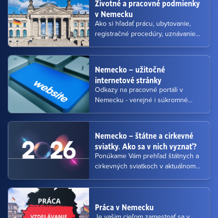
Životné a pracovné podmienky
v Nemecku
Ako si hľadať prácu, ubytovanie,
registračné procedúry, uznávanie
vzdelania, platové podmienky, dane,
životné náklady, zdravotníctvo,
sociálne zabezpečenie.
Nemecko – užitočné
internetové stránky
Odkazy na pracovné portáli v
Nemecku - verejné i súkromné
služby zamestnanosti,
Bundesagentur für Arbeit -
Jobbörse
Nemecko – štátne a cirkevné
sviatky. Ako sa v nich vyznať?
Ponúkame Vám prehľad štátnych a
cirkevných sviatkoch v aktuálnom
kalendárnom roku. Získate nie len
ich prehľad, ale i vysvetlenie prečo
sa ich počet v jednotlivých
Práca v Nemecku
spolkových krajinách líši.
Je vašim cieľom zamestnať sa v