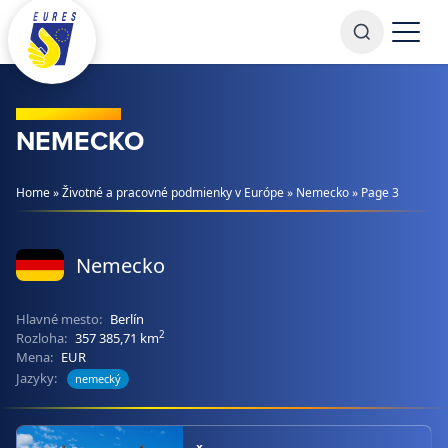
Prejsť na obsah
NEMECKO
Home
»
Životné a pracovné podmienky v Európe
»
Nemecko
»
Page 3
Nemecko
Hlavné mesto:
Berlín
2
Rozloha:
357 385,71 km
Mena:
EUR
Jazyky:
nemecký