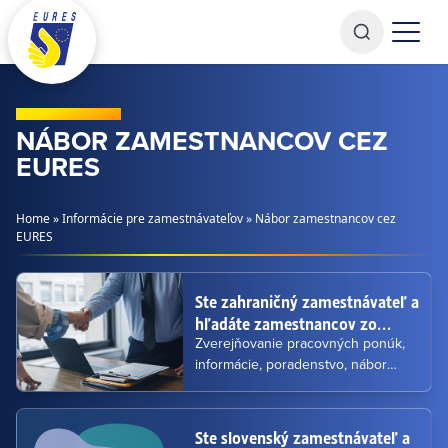
Prejsť na obsah
NÁBOR ZAMESTNANCOV CEZ
EURES
Home
»
Informácie pre zamestnávateľov
»
Nábor zamestnancov cez
EURES
Ste zahraničný zamestnávateľ a
hľadáte zamestnancov zo
Slovenska?
Zverejňovanie pracovných ponúk,
informácie, poradenstvo, nábor
zamestnancov.
Ste slovenský zamestnávateľ a