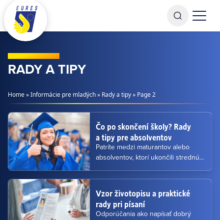
Prejsť na obsah
RADY A TIPY
Home
»
Informácie pre mladých
»
Rady a tipy
»
Page 2
Čo po skončení školy? Rady
a tipy pre absolventov
Patríte medzi maturantov alebo
absolventov, ktorí ukončili strednú
školu a rozmýšľate čo ďalej?
Ponúkame vám rady a tipy.
Vzor životopisu a praktické
rady pri písaní
Odporúčania ako napísať dobrý