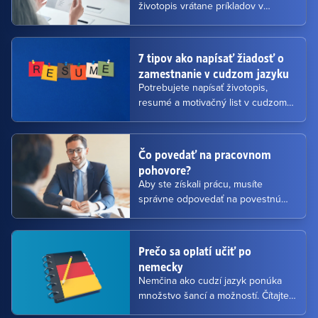
životopis vrátane príkladov v
slovenskom, anglickom, nemeckom
jazyku, ktoré si môžete stiahnuť a
upraviť.
7 tipov ako napísať žiadosť o
zamestnanie v cudzom jazyku
Potrebujete napísať životopis,
resumé a motivačný list v cudzom
jazyku? Prečítajte si návod ako na
to.
Čo povedať na pracovnom
pohovore?
Aby ste získali prácu, musíte
správne odpovedať na povestnú
otázku.
Prečo sa oplatí učiť po
nemecky
Nemčina ako cudzí jazyk ponúka
množstvo šancí a možností. Čítajte
prečo sa oplatí učiť ju.