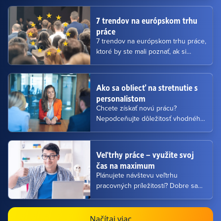
7 trendov na európskom trhu
práce
7 trendov na európskom trhu práce,
ktoré by ste mali poznať, ak si
hľadáte prácu v Európe alebo
zvažujete zmenu kariéry.
Ako sa obliecť na stretnutie s
personalistom
Chcete získať novú prácu?
Nepodceňujte dôležitosť vhodného
outfitu. Prvý dojem je veľmi dôležitý.
Veľtrhy práce – využite svoj
čas na maximum
Plánujete návštevu veľtrhu
pracovných príležitostí? Dobre sa
na ňu pripravte a vyťažte z nej
maximum. Poradíme vám, ako na to.
Načítaj viac